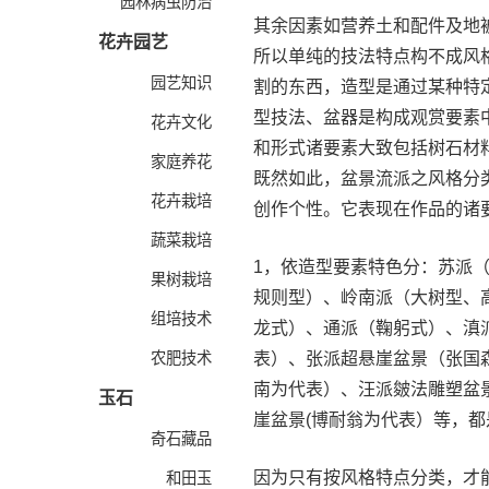
园林病虫防治
其余因素如营养土和配件及地
花卉园艺
所以单纯的技法特点构不成风
园艺知识
割的东西，造型是通过某种特
型技法、盆器是构成观赏要素
花卉文化
和形式诸要素大致包括树石材
家庭养花
既然如此，盆景流派之风格分
花卉栽培
创作个性。它表现在作品的诸
蔬菜栽培
1，依造型要素特色分：苏派
果树栽培
规则型）、岭南派（大树型、
组培技术
龙式）、通派（鞠躬式）、滇
农肥技术
表）、张派超悬崖盆景（张国
南为代表）、汪派皴法雕塑盆
玉石
崖盆景(博耐翁为代表）等，
奇石藏品
因为只有按风格特点分类，才
和田玉