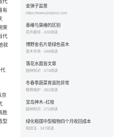
派代
金弹子盆景
最有
https://www.jindanzi.com
庆
香椿与臭椿的区别
胡荣
花卉栽培
·
420
阅读
当代
博野金名片是绿色苗木
他就
苗木市场
·
349
阅读
落花水面皆文章
为代
园林知识
·
374
阅读
，
冬春季蔬菜育苗防异常
植物保护
·
382
阅读
派京
宝岛神木–红桧
代
园林知识
·
270
阅读
高胜
造型
绿化租摆中型植物四个月收回成本
和田玉
·
347
阅读