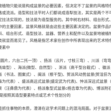
被植物只能说是构成盆景的必要因素，但决定不了盆景的风格特
格或流派。造型和拄法平时人们都说成造犁技法，其实是两个不
定拄法实现的，技法是为造型服务的。其中树右材料、组台形式
中的主要因素，盆景风格就是由这些主要因素决定的。盆景作品
料、组台形式、造型技法、盆器、营养土和配件以及盆景地被植
类就显而易见了。风格是指艺术家在创作中所表现出来的艺术特
要素中
（圆片，六台二托一顶）、扬派（云片，寸枝三弯）、川派（弯
高耸型）、海派(微型、自然型）、浙派（高干型台栽式）、徽派
派（书法、图案式）、闽派（根干型)、贺派风动势盆景(贺淦荪
森为代表）、盛派高远式盆景(盛定武为代表)、忡派深远式盆景
景（汪彝鼎为代表）、杨派象型式盆景c杨吉章为代表)、博派附
都是按照其造型要素特点或艺术个性划分的
能抓住事物的本质，澄清在这学术问题上的混沌局面。对于盆景