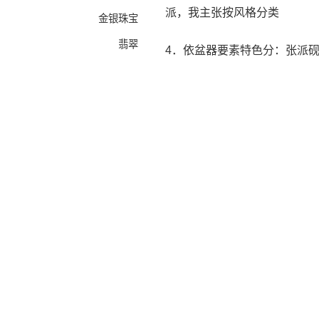
派，我主张按风格分类
金银珠宝
翡翠
4．依盆器要素特色分：张派