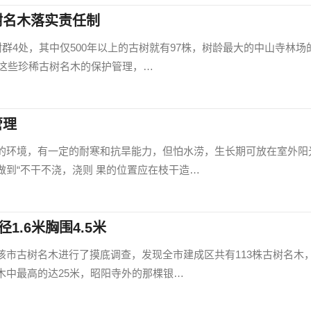
树名木落实责任制
树群4处，其中仅500年以上的古树就有97株，树龄最大的中山寺林场
对这些珍稀古树名木的保护管理，…
管理
的环境，有一定的耐寒和抗旱能力，但怕水涝，生长期可放在室外阳
到“不干不浇，浇则 果的位置应在枝干造…
1.6米胸围4.5米
该市古树名木进行了摸底调查，发现全市建成区共有113株古树名木
木中最高的达25米，昭阳寺外的那棵银…