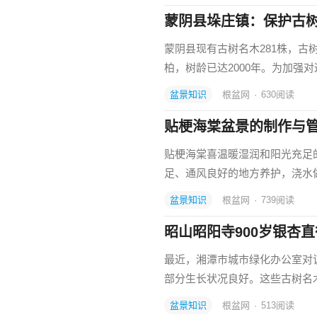
蒙阴县垛庄镇：保护古
蒙阴县现有古树名木281株，古
柏，树龄已达2000年。为加强
盆景知识
根盆网
·
630
阅读
贴梗海棠盆景的制作与
贴梗海棠喜温暖湿润和阳光充足
足、通风良好的地方养护，浇水做
盆景知识
根盆网
·
739
阅读
昭山昭阳寺900岁银杏直径
最近，湘潭市城市绿化办公室对
部分生长状况良好。这些古树名
盆景知识
根盆网
·
513
阅读