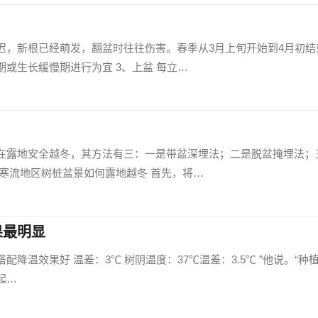
迟，新根已经萌发，翻盆时往往伤害。春季从3月上旬开始到4月初结
或生长缓慢期进行为宜 3、上盆 每立…
在露地安全越冬，其方法有三：一是带盆深埋法；二是脱盆掩埋法；
寒流地区树桩盆景如何露地越冬 首先，将…
果最明显
降温效果好 温差：3℃ 树阴温度：37℃温差：3.5℃ ”他说。“种
起…