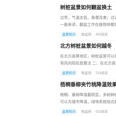
树桩盆景如何翻盆换土
过早，气温太低，易遭冻害；过
一般来讲，翻盆工作在植物休眠期
盆景知识
根盆网
·
492
阅读
北方树桩盆景如何越冬
在北方高寒地区，树桩盆景可以
背风向阳处放置法 二、在北方高
盆景知识
根盆网
·
514
阅读
梧桐垂柳夹竹桃降温效
梧桐、垂柳降温最明显，多树种搭配
可以为城市降温，绿地系统组合
盆景知识
根盆网
·
632
阅读