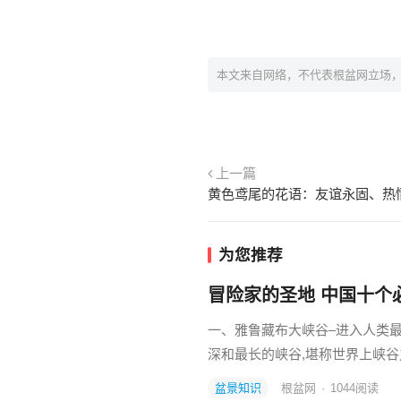
本文来自网络，不代表根盆网立场
上一篇
黄色鸢尾的花语：友谊永固、热
为您推荐
冒险家的圣地 中国十个必
一、雅鲁藏布大峡谷–进入人类最
深和最长的峡谷,堪称世界上峡谷
盆景知识
根盆网
·
1044
阅读