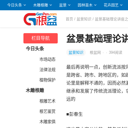
今日头条
木雕根雕
盆景
园林苗木
花卉园艺
首页
/
盆景知识
/ 盆景基础理论讲座
盆景基础理论
栏目导航
今日头条
盆景知识
根盆网
·
·
394
阅读
市场动态
最后再说明一点，创新流派按
法律法规
是跨省、跨市、跨地区的，如
植物保护
论里是解释不通的，因而必然
木雕根雕
继承和发展了传统流派理论，
远的
根雕艺术
根艺鉴赏
■彭春生
木雕家俱