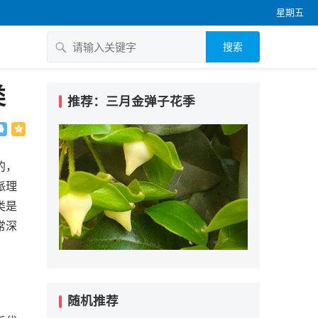
星期五
搜索
类
推荐：三月金弹子花季
的，
派理
类是
常深
随机推荐