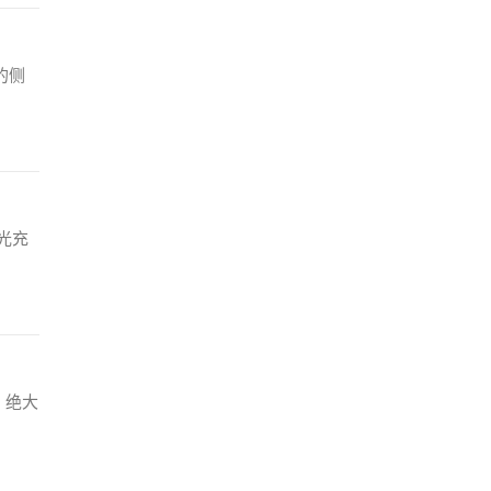
的侧
光充
，绝大