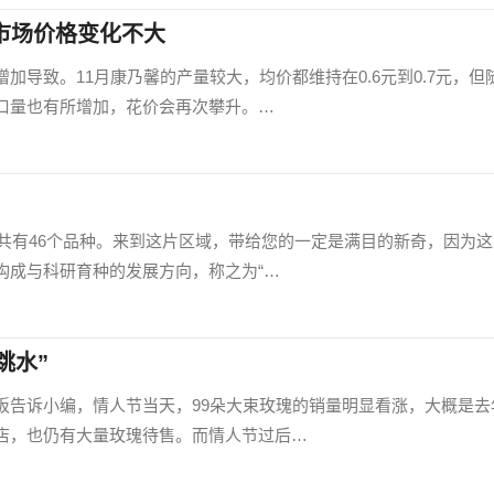
市场价格变化不大
加导致。11月康乃馨的产量较大，均价都维持在0.6元到0.7元，但
口量也有所增加，花价会再次攀升。…
，共有46个品种。来到这片区域，带给您的一定是满目的新奇，因为
构成与科研育种的发展方向，称之为“…
跳水”
板告诉小编，情人节当天，99朵大束玫瑰的销量明显看涨，大概是去
店，也仍有大量玫瑰待售。而情人节过后…