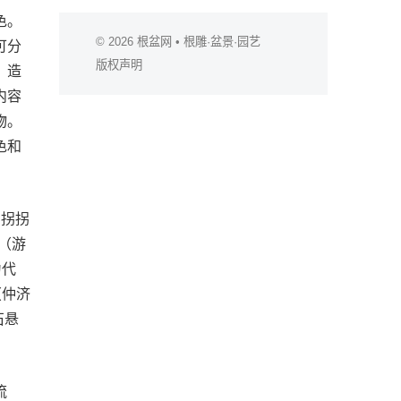
色。
© 2026
根盆网
• 根雕·盆景·园艺
可分
版权声明
、造
内容
物。
色和
弯拐拐
（游
为代
（仲济
石悬
流