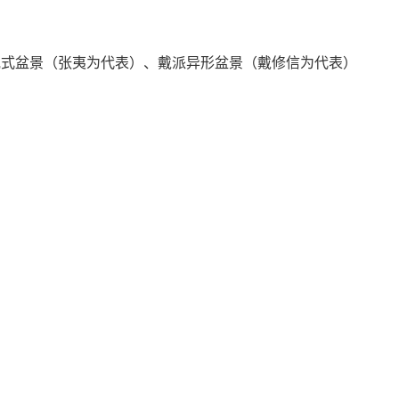
砚式盆景（张夷为代表）、戴派异形盆景（戴修信为代表）