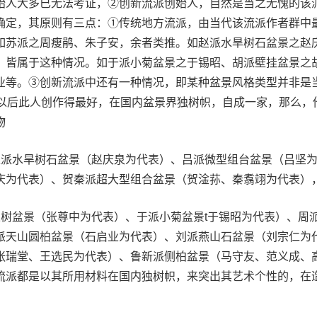
始人大多已无法考证，②创新流派创始人，自然是当之无愧的该
确定，其原则有三点：①传统地方流派，由当代该流派作者群中
如苏派之周瘦鹃、朱子安，余者类推。如赵派水旱树石盆景之赵
，皆属于这种情况。如于派小菊盆景之于锡昭、胡派壁挂盆景之
业等。③创新流派中还有一种情况，即某种盆景风格类型并非是
代以后此人创作得最好，在国内盆景界独树帜，自成一家，那么，
物
赵派水旱树石盆景（赵庆泉为代表）、吕派微型组台盆景（吕坚
庆为代表）、贺秦派超大型组合盆景（贺淦荪、秦翥翊为代表）
果树盆景（张尊中为代表）、于派小菊盆景t于锡昭为代表）、周
派天山圆柏盆景（石启业为代表）、刘派燕山石盆景（刘宗仁为
张瑞堂、王选民为代表）、鲁新派侧柏盆景（马守友、范义成、
流派都是以其所用材料在国内独树帜，来突出其艺术个性的，在