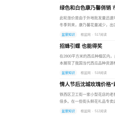
绿色和白色康乃馨俏销 
此轮涨价是由于外地批发量迅速增
冬季到来，康乃馨花量减少，出
盆景知识
根盆网
·
517
阅读
招蜂引蝶 也能得奖
在2800平方米的西瓜种植区内
本展现了我国当代西瓜品种资源
盆景知识
根盆网
·
518
阅读
情人节后沈城玫瑰价格“
铁西区卫工街一家小型花店的老
倍多。在一些街头鲜花礼品专卖
盆景知识
根盆网
·
512
阅读