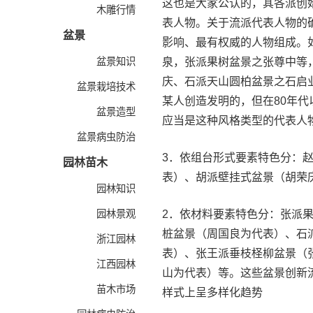
这也是大家公认的，其各派创
木雕行情
表人物。关于流派代表人物的
盆景
影响、最有权威的人物组成。
盆景知识
泉，张派果树盆景之张尊中等
庆、石派天山圆柏盆景之石启
盆景栽培技术
某人创造发明的，但在80年
盆景造型
应当是这种风格类型的代表人
盆景病虫防治
3．依组台形式要素特色分：
园林苗木
表）、胡派壁挂式盆景（胡荣
园林知识
园林景观
2．依材料要素特色分：张派
桩盆景（周国良为代表）、石
浙江园林
表）、张王派垂枝柽柳盆景（
江西园林
山为代表）等。这些盆景创新
苗木市场
样式上呈多样化趋势