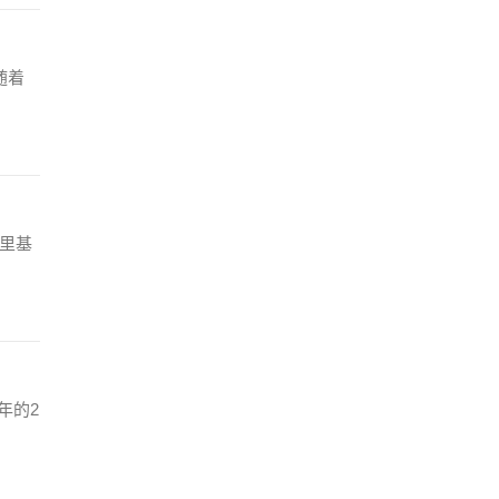
随着
这里基
年的2