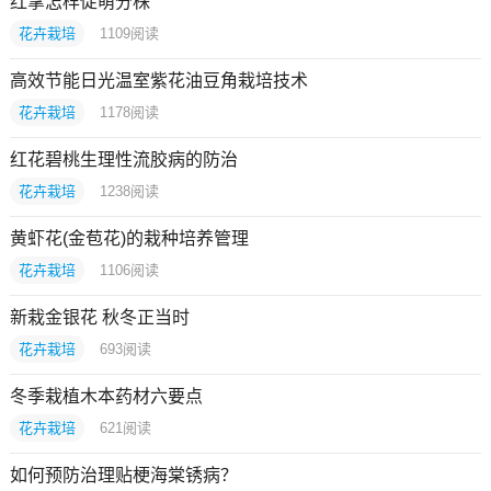
红掌怎样促萌分株
花卉栽培
1109
阅读
高效节能日光温室紫花油豆角栽培技术
花卉栽培
1178
阅读
红花碧桃生理性流胶病的防治
花卉栽培
1238
阅读
黄虾花(金苞花)的栽种培养管理
花卉栽培
1106
阅读
新栽金银花 秋冬正当时
花卉栽培
693
阅读
冬季栽植木本药材六要点
花卉栽培
621
阅读
如何预防治理贴梗海棠锈病？