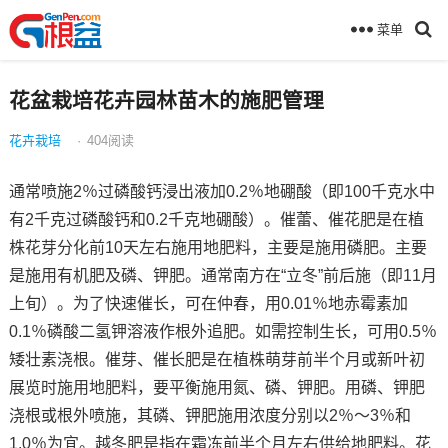
菜单
花盆栽培花卉园林苗木的施肥管理
花卉栽培
·
404
阅读
通常喷施2％过磷酸钙浸出液加0.2％地硼酸（即100千克水中
有2千克过磷酸钙和0.2千克地硼酸）。催蕾、催花肥是在植
株花芽分化前10天左右施用地肥料，主要是施用磷肥。主要
是施用有机肥及磷、钾肥。通常南方在“立冬”前后施（即11月
上旬）。为了快速催长，可在仲春，用0.01％地赤霉素加
0.1％磷酸二氢钾溶液作根外追肥。如需控制生长，可用0.5％
矮壮素浇根。催芽、催长肥是在植株萌芽前半个月或新叶初
展览时施用地肥料，要平衡施用氮、磷、钾肥。用磷、钾肥
浇根或根外喷施，其磷、钾肥施用浓度分别以2％～3％和
1.0％为宜。越冬肥是指在霜冻前半个月左右供给地肥料。花