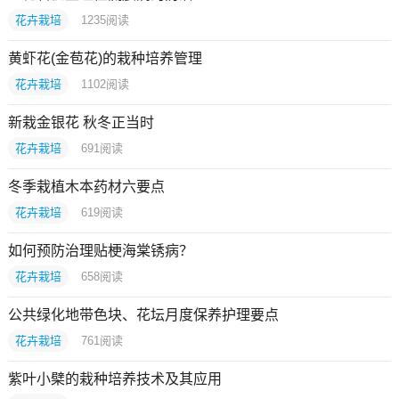
花卉栽培
1235
阅读
黄虾花(金苞花)的栽种培养管理
花卉栽培
1102
阅读
新栽金银花 秋冬正当时
花卉栽培
691
阅读
冬季栽植木本药材六要点
花卉栽培
619
阅读
如何预防治理贴梗海棠锈病？
花卉栽培
658
阅读
公共绿化地带色块、花坛月度保养护理要点
花卉栽培
761
阅读
紫叶小檗的栽种培养技术及其应用