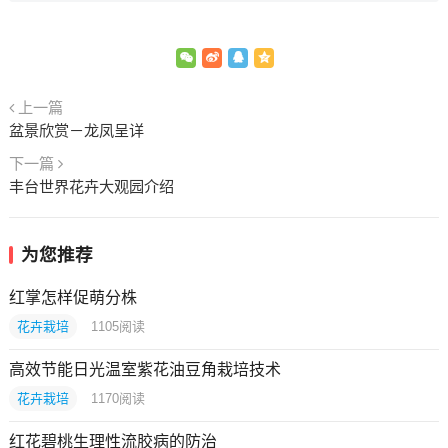
上一篇
盆景欣赏－龙凤呈详
下一篇
丰台世界花卉大观园介绍
为您推荐
红掌怎样促萌分株
花卉栽培
1105
阅读
高效节能日光温室紫花油豆角栽培技术
花卉栽培
1170
阅读
红花碧桃生理性流胶病的防治