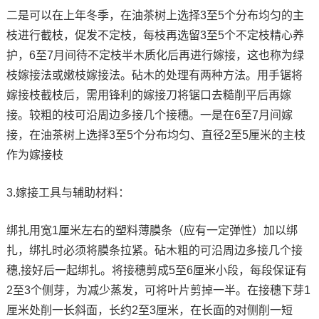
二是可以在上年冬季，在油茶树上选择3至5个分布均匀的主
枝进行截枝，促发不定枝，每枝再选留3至5个不定枝精心养
护，6至7月间待不定枝半木质化后再进行嫁接，这也称为绿
枝嫁接法或嫩枝嫁接法。砧木的处理有两种方法。用手锯将
嫁接枝截枝后，需用锋利的嫁接刀将锯口去糙削平后再嫁
接。较粗的枝可沿周边多接几个接穗。一是在6至7月间嫁
接，在油茶树上选择3至5个分布均匀、直径2至5厘米的主枝
作为嫁接枝
3.嫁接工具与辅助材料：
绑扎用宽1厘米左右的塑料薄膜条（应有一定弹性）加以绑
扎，绑扎时必须将膜条拉紧。砧木粗的可沿周边多接几个接
穗,接好后一起绑扎。将接穗剪成5至6厘米小段，每段保证有
2至3个侧芽，为减少蒸发，可将叶片剪掉一半。在接穗下芽1
厘米处削一长斜面，长约2至3厘米，在长面的对侧削一短