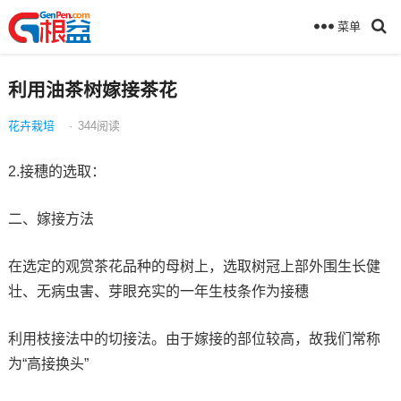
菜单
利用油茶树嫁接茶花
花卉栽培
·
344
阅读
2.接穗的选取：
二、嫁接方法
在选定的观赏茶花品种的母树上，选取树冠上部外围生长健
壮、无病虫害、芽眼充实的一年生枝条作为接穗
利用枝接法中的切接法。由于嫁接的部位较高，故我们常称
为“高接换头”