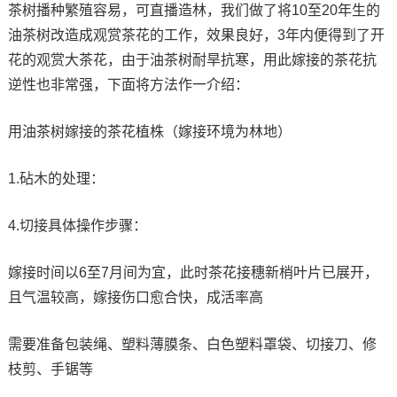
茶树播种繁殖容易，可直播造林，我们做了将10至20年生的
油茶树改造成观赏茶花的工作，效果良好，3年内便得到了开
花的观赏大茶花，由于油茶树耐旱抗寒，用此嫁接的茶花抗
逆性也非常强，下面将方法作一介绍：
用油茶树嫁接的茶花植株（嫁接环境为林地）
1.砧木的处理：
4.切接具体操作步骤：
嫁接时间以6至7月间为宜，此时茶花接穗新梢叶片已展开，
且气温较高，嫁接伤口愈合快，成活率高
需要准备包装绳、塑料薄膜条、白色塑料罩袋、切接刀、修
枝剪、手锯等