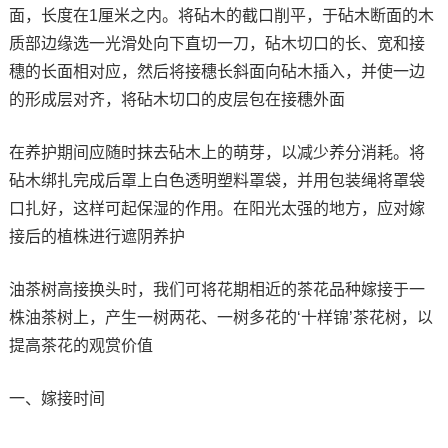
面，长度在1厘米之内。将砧木的截口削平，于砧木断面的木
质部边缘选一光滑处向下直切一刀，砧木切口的长、宽和接
穗的长面相对应，然后将接穗长斜面向砧木插入，并使一边
的形成层对齐，将砧木切口的皮层包在接穗外面
在养护期间应随时抹去砧木上的萌芽，以减少养分消耗。将
砧木绑扎完成后罩上白色透明塑料罩袋，并用包装绳将罩袋
口扎好，这样可起保湿的作用。在阳光太强的地方，应对嫁
接后的植株进行遮阴养护
油茶树高接换头时，我们可将花期相近的茶花品种嫁接于一
株油茶树上，产生一树两花、一树多花的‘十样锦’茶花树，以
提高茶花的观赏价值
一、嫁接时间