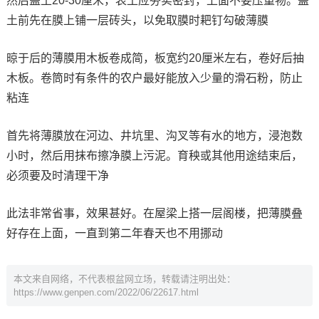
然后盖土20-30厘米，表土应夯实密封，上面不要压重物。盖
土前先在膜上铺一层砖头，以免取膜时耙钉勾破薄膜
晾于后的薄膜用木板卷成简，板宽约20厘米左右，卷好后抽
木板。卷筒时有条件的农户最好能放入少量的滑石粉，防止
粘连
首先将薄膜放在河边、井坑里、沟叉等有水的地方，浸泡数
小时，然后用抹布擦净膜上污泥。育秧或其他用途结束后，
必须要及时清理干净
此法非常省事，效果甚好。在屋梁上搭一层阁楼，把薄膜叠
好存在上面，一直到第二年春天也不用挪动
本文来自网络，不代表根盆网立场，转载请注明出处：
https://www.genpen.com/2022/06/22617.html