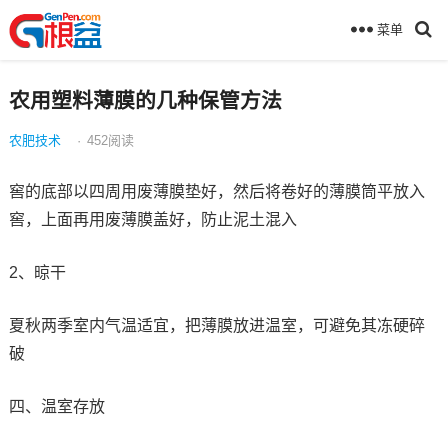
菜单
农用塑料薄膜的几种保管方法
农肥技术
·
452
阅读
窖的底部以四周用废薄膜垫好，然后将卷好的薄膜筒平放入
窖，上面再用废薄膜盖好，防止泥土混入
2、晾干
夏秋两季室内气温适宜，把薄膜放进温室，可避免其冻硬碎
破
四、温室存放