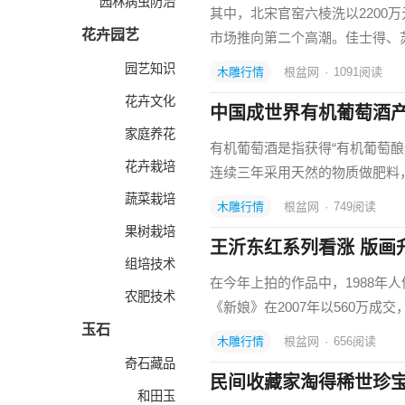
园林病虫防治
其中，北宋官窑六棱洗以2200
花卉园艺
市场推向第二个高潮。佳士得、
园艺知识
木雕行情
根盆网
·
1091
阅读
花卉文化
中国成世界有机葡萄酒
家庭养花
有机葡萄酒是指获得“有机葡萄
花卉栽培
连续三年采用天然的物质做肥料
蔬菜栽培
木雕行情
根盆网
·
749
阅读
果树栽培
王沂东红系列看涨 版画
组培技术
在今年上拍的作品中，1988年人
农肥技术
《新娘》在2007年以560万成交
玉石
木雕行情
根盆网
·
656
阅读
奇石藏品
民间收藏家淘得稀世珍宝
和田玉