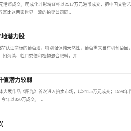
万元港币成交，明成化斗彩鸡缸杯以2917万元港币成交，把中国文物
苏富比这两家世界一流的拍卖公司同…
产地潜力股
酿造”认证商标的葡萄酒，特别强调纯天然性，葡萄需来自有机葡萄园
，如海藻、牲口粪便和植物混合肥料，并…
升值潜力较弱
体大展作品《阳光》首次进入拍卖市场，以241.5万元成交；1998年
，今年以920万成交，…
(