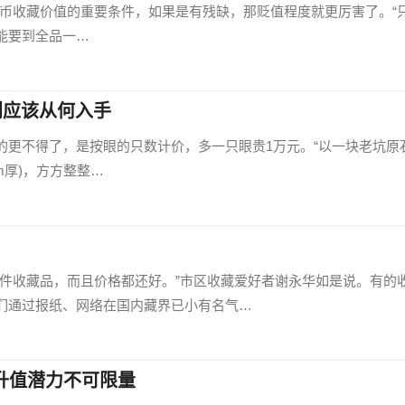
纸币收藏价值的重要条件，如果是有残缺，那贬值程度就更厉害了。“
能要到全品一…
别应该从何入手
的更不得了，是按眼的只数计价，多一只眼贵1万元。“以一块老坑原
cm厚)，方方整整…
几件收藏品，而且价格都还好。”市区收藏爱好者谢永华如是说。有的
们通过报纸、网络在国内藏界已小有名气…
升值潜力不可限量