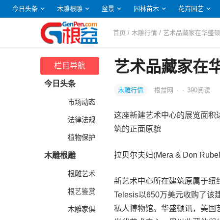
今日头条
木雕根雕
盆景
园林苗木
花卉园艺
首页
/
木雕行情
/ 艺术品藏家在华盛
艺术品藏家在
栏目导航
今日头条
木雕行情
根盆网
·
·
390
阅读
市场动态
这座新建艺术中心的展览面积
法律法规
筑的正面原貌
植物保护
拉贝尔夫妇(Mera & Don Rubell)
木雕根雕
根雕艺术
新艺术中心所在建筑原属于纽约的考克
根艺鉴赏
Telesis以650万美元收
私人博物馆。华盛顿讯，美国艺术品
木雕家俱