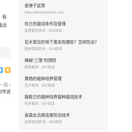
金弹子盆景
https://www.jindanzi.com
。有
铃兰的栽培条件及管理
最近
盆景栽培技术
·
406
阅读
花木常见的地下害虫有哪些？怎样防治？
园林病虫防治
·
343
阅读
辣椒“三落”的预防
蔬菜栽培
·
367
阅读
黄杨的栽种培养管理
一篇
花卉栽培
·
397
阅读
的传说
拖鞋兰的栽种培养栽种栽培技术
花卉栽培
·
397
阅读
金森女贞病虫害防治技术
盆景病虫防治
·
386
阅读