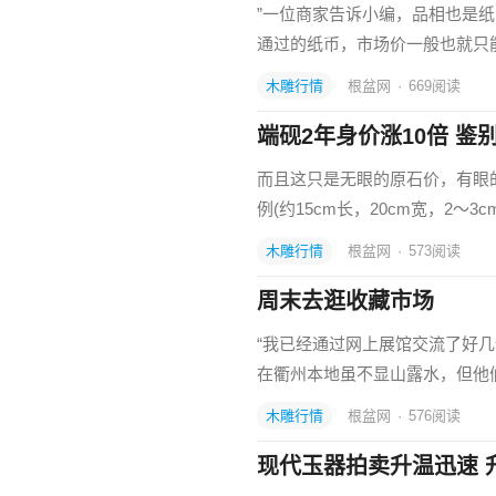
”一位商家告诉小编，品相也是
通过的纸币，市场价一般也就只
木雕行情
根盆网
·
669
阅读
端砚2年身价涨10倍 鉴
而且这只是无眼的原石价，有眼
例(约15cm长，20cm宽，2～3
木雕行情
根盆网
·
573
阅读
周末去逛收藏市场
“我已经通过网上展馆交流了好
在衢州本地虽不显山露水，但他
木雕行情
根盆网
·
576
阅读
现代玉器拍卖升温迅速 