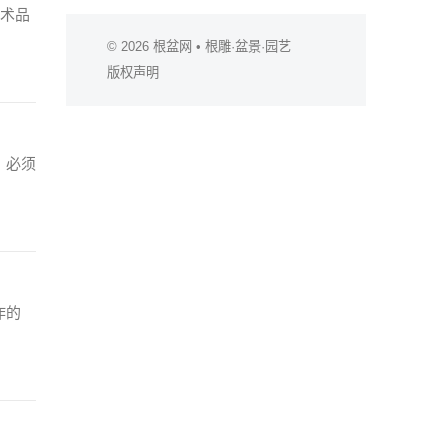
艺术品
© 2026
根盆网
• 根雕·盆景·园艺
版权声明
，必须
作的