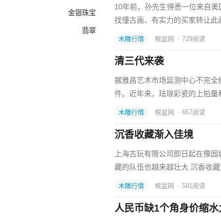
10年前，孙先生得悉一位来自
金银珠宝
找懂古画、有实力的买家转让此
翡翠
木雕行情
根盆网
·
729
阅读
清三代来袭
据雅昌艺术市场监测中心不完全统计
件。近年来，珐琅彩瓷的上拍量
木雕行情
根盆网
·
657
阅读
沉香收藏渐入佳境
上海古玩有限公司即日起在豫园
藏的队伍也越来越壮大 沉香收藏
木雕行情
根盆网
·
591
阅读
人民币缺1个角身价缩水