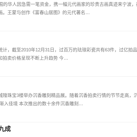
美国的华人因急需一笔资金，携一幅元代画家的珍贵古画真迹来宁波，
画。王蒙与创作《富春山居图》的元代著名…
，截至2010年12月31日，过百万的珐琅彩瓷共有63件，过亿拍品
和拍卖价格呈现不断上升趋势 今…
城隍珠宝3楼举办沉香雕刻精品展。随着沉香拍卖行情的节节走高，
渐入佳境 本次推出的数十余件沉香雕刻…
九成