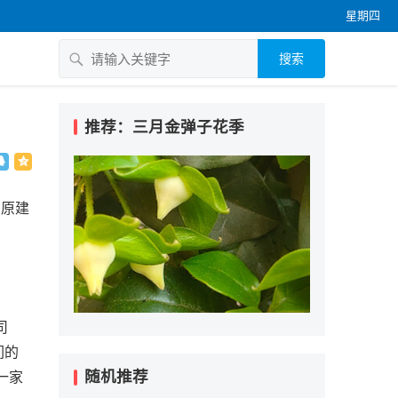
星期四
搜索
推荐：三月金弹子花季
留原建
司
们的
随机推荐
一家