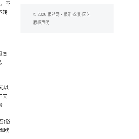
玺，不
下转
© 2026
根盆网
• 根雕·盆景·园艺
版权声明
但变
欧
元以
于天
獗
石(俗
现欧