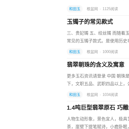
和田玉
根盆网
·
1125
阅读
玉镯子的常见款式
三、贵妃镯 五、绞丝镯 而随
常见的玉镯子款式。是使用历史
和田玉
根盆网
·
1000
阅读
翡翠朝珠的含义及寓意
更多玉石资讯请登录 中国 朝
下，文职五品、武职四品以上，
和田玉
根盆网
·
1034
阅读
1.4吨巨型翡翠原石 
人物生动形象，景色宜人，极具
茶，崖壁下提笔赋诗，小鹿卧眠