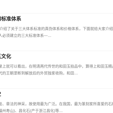
精标准体系
家介绍了关于三大体系标准的真伪体系和价格体系，下面就给大家介
人必须建立的三大标准体系—…
玉文化
录上就可以看出，在明清两代传世的和田玉拍品中，算得上和田玉精
代的王朝垄断到解放后的外贸独家收购，和田…
史
法、章法的神采，故使用最为广泛。在我国，最为篆刻家所喜爱的石
福州寿山)、昌化石(产于浙江昌化)等…