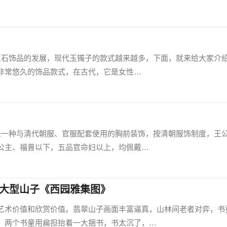
着玉石饰品的发展，现代玉镯子的款式越来越多，下面，就来给大家介
非常悠久的饰品款式，在古代，它是女性…
珠是一种与清代朝服、官服配套使用的胸前装饰，按清朝服饰制度，王
公主、福晋以下，五品官命妇以上，均佩戴…
巧雕大型山子《西园雅集图》
艺术价值和欣赏价值。翡翠山子画面丰富逼真，山林间老者对弈，书
，两个书童用扁担抬着一大捆书，书太沉了，…