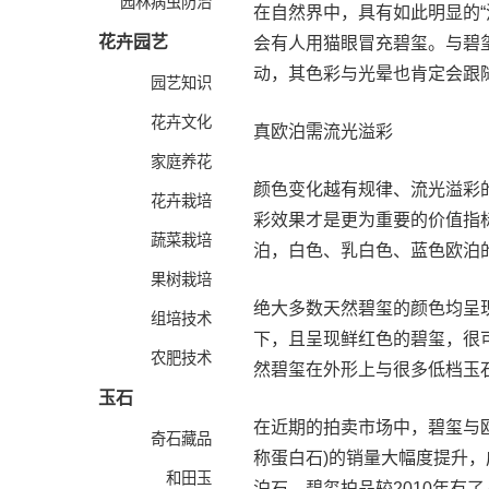
园林病虫防治
在自然界中，具有如此明显的
花卉园艺
会有人用猫眼冒充碧玺。与碧
动，其色彩与光晕也肯定会跟随
园艺知识
花卉文化
真欧泊需流光溢彩
家庭养花
颜色变化越有规律、流光溢彩
花卉栽培
彩效果才是更为重要的价值指
蔬菜栽培
泊，白色、乳白色、蓝色欧泊
果树栽培
绝大多数天然碧玺的颜色均呈
组培技术
下，且呈现鲜红色的碧玺，很
农肥技术
然碧玺在外形上与很多低档玉
玉石
在近期的拍卖市场中，碧玺与欧
奇石藏品
称蛋白石)的销量大幅度提升
和田玉
泊石、碧玺拍品较2010年有