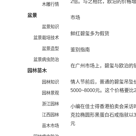
2倍。与之相比，欧泊的价格
木雕行情
盆景
市场
盆景知识
鲜红碧玺多为假货
盆景栽培技术
盆景造型
鉴别指南
盆景病虫防治
在广州市场上，碧玺与欧泊的
园林苗木
情人节前后，普通的碧玺吊坠价
园林知识
5000~8000元。这个价格要比2
园林景观
浙江园林
小编在佳士得香港拍卖会采访时
江西园林
克拉椭圆形黑蛋白石戒指就以3
元
苗木市场