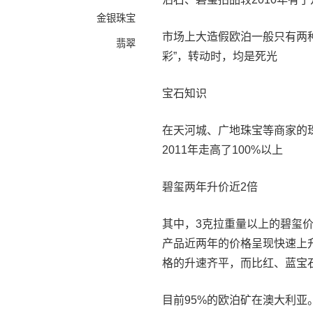
金银珠宝
市场上大造假欧泊一般只有两
翡翠
彩”，转动时，均是死光
宝石知识
在天河城、广地珠宝等商家的珠
2011年走高了100%以上
碧玺两年升价近2倍
其中，3克拉重量以上的碧玺
产品近两年的价格呈现快速上升
格的升速齐平，而比红、蓝宝
目前95%的欧泊矿在澳大利