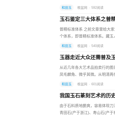
和田玉
根盆网
·
592
阅读
玉石鉴定三大体系之普
普精标准体系 之前文章里给大
个体系，即普精标准体系。藏玉
和田玉
根盆网
·
540
阅读
玉器走近大众还需普及
从近几年各大艺术品拍卖行的图
凤毛麟角、微乎其微。从明清两
和田玉
根盆网
·
601
阅读
我国玉石篆刻艺术的历
由于石料质地脆爽，容易体现刀
青田石(产于浙江)、寿山石(产于