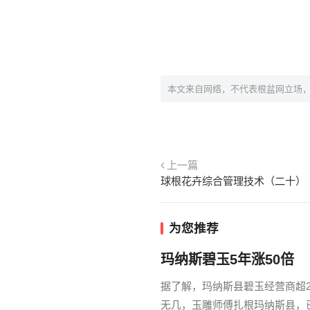
本文来自网络，不代表根盆网立场
上一篇
球根花卉综合管理技术（二十）
为您推荐
玛纳斯碧玉5年涨50倍
据了解，玛纳斯县碧玉经营商超2
无几，玉雕师傅扎根玛纳斯县，