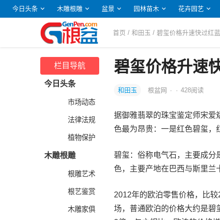
今日头条
木雕根雕
盆景
园林苗木
花卉园艺
首页
/
和田玉
/ 碧玺价格升速快过红
碧玺价格升速
栏目导航
今日头条
和田玉
根盆网
·
·
428
阅读
市场动态
据御雅翡翠的珠宝鉴定师宋爱
法律法规
色最为昂贵：一是红色碧玺，
植物保护
碧玺：俗称电气石，主要成分
木雕根雕
色，主要产地在巴西与斯里兰
根雕艺术
根艺鉴赏
2012年的欧泊零售价格，比较
场，普通欧泊的价格大约是碧
木雕家俱