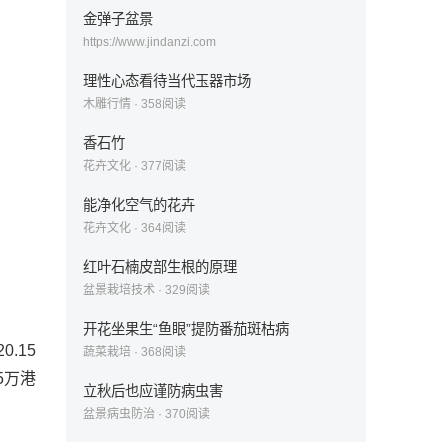
金弹子盆景
https://www.jindanzi.com
理性心态看待当代玉器市场
木雕行情
·
358
阅读
香石竹
花卉文化
·
377
阅读
能净化空气的花卉
花卉文化
·
364
阅读
红叶石楠皮部生根的原理
盆景栽培技术
·
329
阅读
开花坐果生“鱼眼”提防番茄斑枯病
.15
蔬菜栽培
·
368
阅读
5万港
立秋后也应谨防病虫害
盆景病虫防治
·
370
阅读