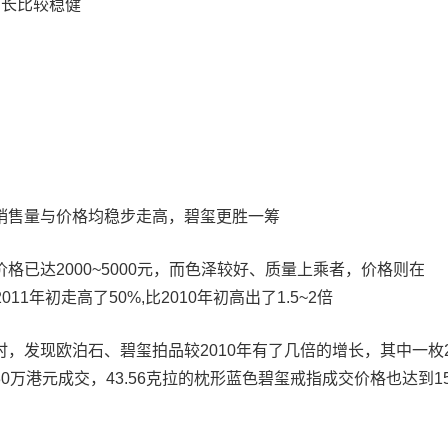
增长比较稳健
销售量与价格均稳步走高，碧玺更胜一筹
格已达2000~5000元，而色泽较好、质量上乘者，价格则在
011年初走高了50%,比2010年初高出了1.5~2倍
，发现欧泊石、碧玺拍品较2010年有了几倍的增长，其中一枚20
0万港元成交，43.56克拉的枕形蓝色碧玺戒指成交价格也达到1