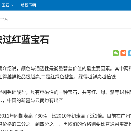
玉石
版权声明
蓝宝石
快过红蓝宝石
斌介绍说，颜色与通透性是衡量碧玺价值的最主要因素。其中两
红得越鲜艳品级越高;二是红绿色碧玺，绿得越鲜亮越值钱
是硼铝硅酸盐，具有电磁性的一种宝石，共有红、绿、紫等14种
卡，中国的新疆与云南也有出产
2011年同期走高了30%，比2010年初走高了近1倍。目前在广州
玺价格的三分之一到四分之一，黑欧泊的价格则要比普通碧玺高