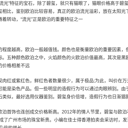
“流光”特征的宝石，除了碧玺，就只有猫眼了，猫眼价格高于碧
玺相比，鉴别欧泊比较容易，真正的欧泊流光溢彩，放在太阳光
着转动，“流光”正是欧泊的重要特征之一
的程度越高，欧泊一般越值钱。颜色也是衡量欧泊的重要因素，
标。五种颜色欧泊之中，火焰颜色的火欧泊价值最高，其次是黑
的价格相差不远
现肉红或紫红色，鲜红色者数量很少，属于极品;为此，叫价在万
可能是染色产品。但一些明显的造假行为可以通过肉眼辨别。由
石类似，最好选用仪器鉴别。碧玺身价倍增，造假行为也日渐猖
泊首饰也连创成交价格新高。2012年的情人节里，碧玺与欧泊
，成了广州市场的珠宝新贵。小编在佳士得香港拍卖会采访时，发
了几倍的增长