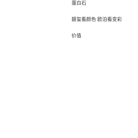
蛋白石
碧玺看颜色 欧泊看变彩
价值