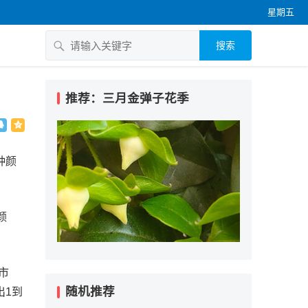
星期五
搜索
推荐：三月金弹子花季
种颜
颜
市
随机推荐
出1到