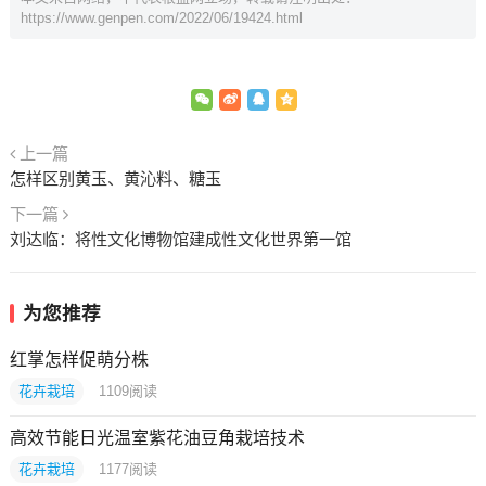
https://www.genpen.com/2022/06/19424.html
上一篇
怎样区别黄玉、黄沁料、糖玉
下一篇
刘达临：将性文化博物馆建成性文化世界第一馆
为您推荐
红掌怎样促萌分株
花卉栽培
1109
阅读
高效节能日光温室紫花油豆角栽培技术
花卉栽培
1177
阅读