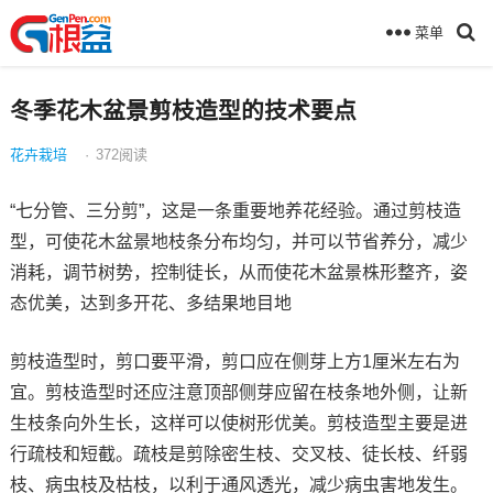
菜单
冬季花木盆景剪枝造型的技术要点
花卉栽培
·
372
阅读
“七分管、三分剪”，这是一条重要地养花经验。通过剪枝造
型，可使花木盆景地枝条分布均匀，并可以节省养分，减少
消耗，调节树势，控制徒长，从而使花木盆景株形整齐，姿
态优美，达到多开花、多结果地目地
剪枝造型时，剪口要平滑，剪口应在侧芽上方1厘米左右为
宜。剪枝造型时还应注意顶部侧芽应留在枝条地外侧，让新
生枝条向外生长，这样可以使树形优美。剪枝造型主要是进
行疏枝和短截。疏枝是剪除密生枝、交叉枝、徒长枝、纤弱
枝、病虫枝及枯枝，以利于通风透光，减少病虫害地发生。