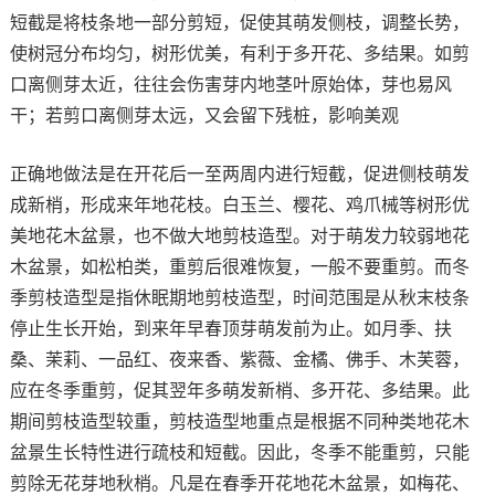
短截是将枝条地一部分剪短，促使其萌发侧枝，调整长势，
使树冠分布均匀，树形优美，有利于多开花、多结果。如剪
口离侧芽太近，往往会伤害芽内地茎叶原始体，芽也易风
干；若剪口离侧芽太远，又会留下残桩，影响美观
正确地做法是在开花后一至两周内进行短截，促进侧枝萌发
成新梢，形成来年地花枝。白玉兰、樱花、鸡爪械等树形优
美地花木盆景，也不做大地剪枝造型。对于萌发力较弱地花
木盆景，如松柏类，重剪后很难恢复，一般不要重剪。而冬
季剪枝造型是指休眠期地剪枝造型，时间范围是从秋末枝条
停止生长开始，到来年早春顶芽萌发前为止。如月季、扶
桑、茉莉、一品红、夜来香、紫薇、金橘、佛手、木芙蓉，
应在冬季重剪，促其翌年多萌发新梢、多开花、多结果。此
期间剪枝造型较重，剪枝造型地重点是根据不同种类地花木
盆景生长特性进行疏枝和短截。因此，冬季不能重剪，只能
剪除无花芽地秋梢。凡是在春季开花地花木盆景，如梅花、