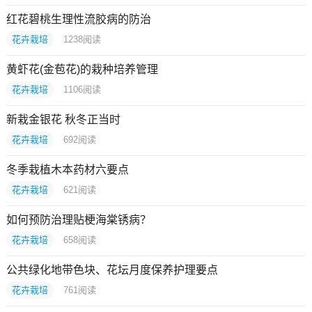
红花碧桃生理性流胶病的防治
花卉栽培
1238
阅读
黄虾花(金苞花)的栽种培养管理
花卉栽培
1106
阅读
新栽金银花 秋冬正当时
花卉栽培
692
阅读
冬季栽植木本药材六要点
花卉栽培
621
阅读
如何预防治理贴梗海棠锈病？
花卉栽培
658
阅读
公共绿化地带色块、花坛月度保养护理要点
花卉栽培
761
阅读