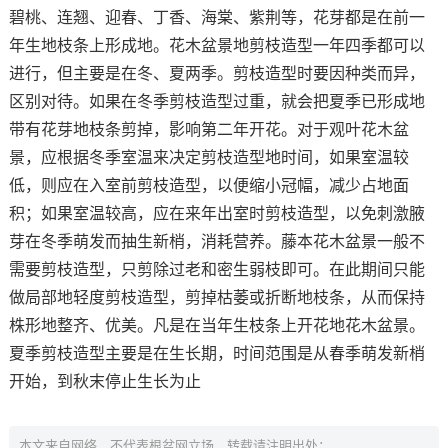
碧桃、连翘、迎春、丁香、海棠、紫荆等，花芽都是在前一
年生地枝条上形成地。花木盆景地剪枝造型一年四季都可以
进行，但主要是在冬、夏两季。剪枝造型时要因种类而异，
区别对待。如果在冬季剪枝造型过重，就会把夏季已形成地
带有花芽地枝条剪掉，影响第二年开花。对于观叶花木盆
景，应根据冬季室温来决定剪枝造型地时间，如果室温较
低，则应在入室前剪枝造型，以便缩小冠幅，减少占地面
积；如果室温较高，应在来年出室时剪枝造型，以免刺激腋
芽在冬季萌发而抽生新梢，消耗营养。藤本花木盆景一般不
需要剪枝造型，只剪除过老和密生弱枝即可。在此期间只能
做局部地轻度剪枝造型，剪掉枯萎或折断地枝条，从而保持
株形地整齐、优美。凡是在当年生枝条上开花地花木盆景。
夏季剪枝造型主要是在生长期，时间范围是从春季萌发新梢
开始，到秋末停止生长为止
本文来自网络，不代表根盆网立场，转载请注明出处：