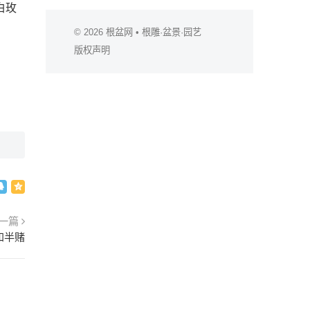
白玫
© 2026
根盆网
• 根雕·盆景·园艺
版权声明
一篇
和半赌