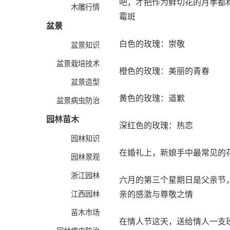
吧，才把作为鲜切花的月季都
木雕行情
霉斑
盆景
白色的玫瑰：崇敬
盆景知识
盆景栽培技术
橙色的玫瑰：美丽的青春
盆景造型
黄色的玫瑰：道歉
盆景病虫防治
园林苗木
深红色的玫瑰：热恋
园林知识
在婚礼上，新娘手中最常见的
园林景观
浙江园林
六月的第三个星期日是父亲节
江西园林
亲的感激与尊敬之情
苗木市场
在情人节这天，送给情人一支