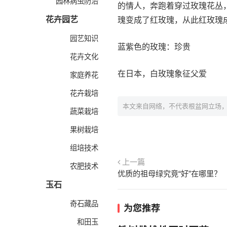
园林病虫防治
的情人，奔跑着穿过玫瑰花丛
花卉园艺
瑰变成了红玫瑰，从此红玫瑰
园艺知识
蓝紫色的玫瑰：珍贵
花卉文化
在日本，白玫瑰象征父爱
家庭养花
花卉栽培
本文来自网络，不代表根盆网立场
蔬菜栽培
果树栽培
组培技术
上一篇
农肥技术
优质的祖母绿究竟“好”在哪里？
玉石
奇石藏品
为您推荐
和田玉