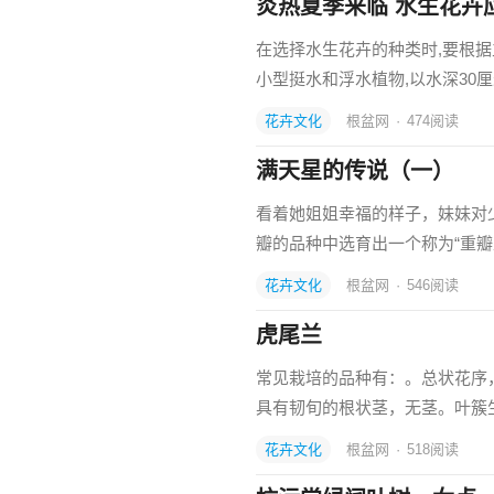
炎热夏季来临 水生花卉
在选择水生花卉的种类时,要根
小型挺水和浮水植物,以水深30厘
花卉文化
根盆网
·
474
阅读
满天星的传说（一）
看着她姐姐幸福的样子，妹妹对少
瓣的品种中选育出一个称为“重瓣
花卉文化
根盆网
·
546
阅读
虎尾兰
常见栽培的品种有：。总状花序
具有韧旬的根状茎，无茎。叶簇
花卉文化
根盆网
·
518
阅读