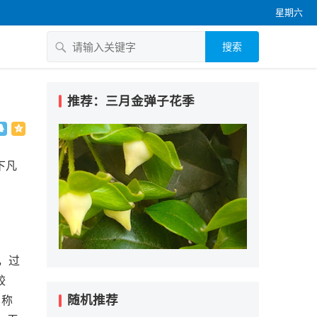
星期六
搜索
推荐：三月金弹子花季
下凡
，过
较
随机推荐
名称