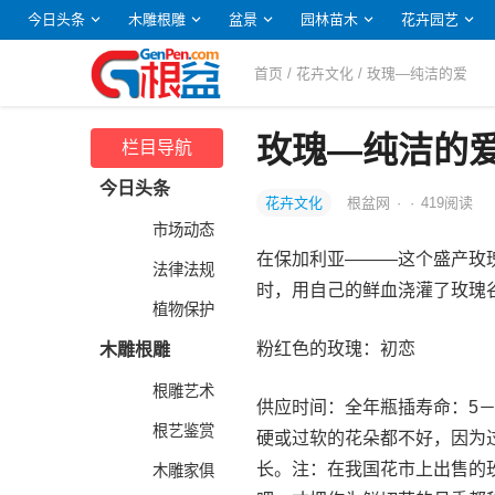
今日头条
木雕根雕
盆景
园林苗木
花卉园艺
首页
/
花卉文化
/ 玫瑰—纯洁的爱
玫瑰—纯洁的
栏目导航
今日头条
花卉文化
根盆网
·
·
419
阅读
市场动态
在保加利亚———这个盛产玫
法律法规
时，用自己的鲜血浇灌了玫瑰
植物保护
粉红色的玫瑰：初恋
木雕根雕
根雕艺术
供应时间：全年瓶插寿命：5－
根艺鉴赏
硬或过软的花朵都不好，因为
长。注：在我国花市上出售的
木雕家俱