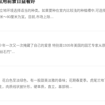
应用前景日益看好
据立地环境选择适当的种类。如果要种在室内比较浅的种植槽中,可选
米～80厘米为宜。目前,市场上除…
年一次又一次掩藏了自己的爱意 特别是1935年美国的园艺专家从
丝石竹”…
，花白色至淡绿色，有一股甜美淡雅的香味；花期春夏季。虎尾兰地
生，肉质线状披针形，硬革质，直立，基部稍…