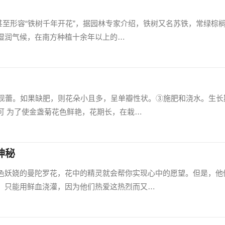
，甚至形容“铁树千年开花”，据园林专家介绍，铁树又名苏铁，常绿棕
湿润气候，在南方种植十余年以上的…
至现蕾。如果缺肥，则花朵小且多，呈单瓣性状。③施肥和浇水。生长
可 为了使金盏菊花色鲜艳，花期长，在栽…
神秘
色妖娆的曼陀罗花，花中的精灵就会帮你实现心中的愿望。但是，他
。只能用鲜血浇灌，因为他们热爱这热烈而又…