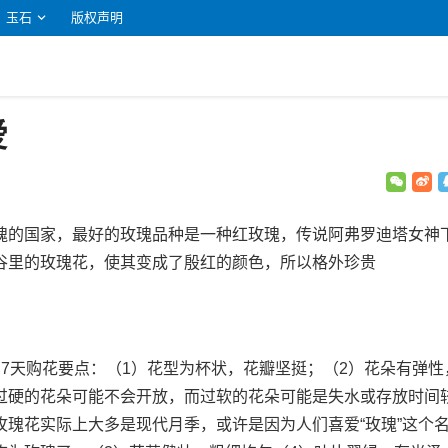
玉石
版权声明
爱
瑰的国家，最好的玫瑰品种是一种红玫瑰，传说阿弗罗迪塔女神
谷里的玫瑰花，使其变成了殷红的颜色，所以格外珍贵
7天购花要点：（1）花型为杯状，花瓣坚挺；（2）花朵有弹性
过硬的花朵可能不会开放，而过软的花朵可能是失水或存放时间
玫瑰花实际上大多是现代月季，或许是因为人们喜爱“玫瑰”这个