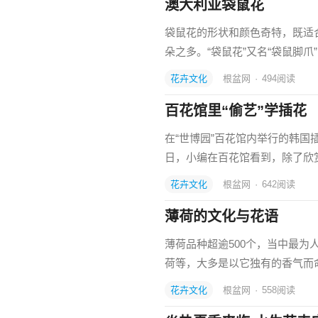
澳大利亚袋鼠花
袋鼠花的形状和颜色奇特，既适
朵之多。“袋鼠花”又名“袋鼠脚
花卉文化
根盆网
·
494
阅读
百花馆里“偷艺”学插花
在“世博园”百花馆内举行的韩国
日，小编在百花馆看到，除了欣
花卉文化
根盆网
·
642
阅读
薄荷的文化与花语
薄荷品种超逾500个，当中最
荷等，大多是以它独有的香气而命
花卉文化
根盆网
·
558
阅读