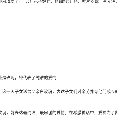
称为玫瑰了。（3）花茎健壮，粗细均匀（4）叶片翠绿，有光泽
花是玫瑰，她代表了纯洁的爱情
，这一天子女送给父亲白玫瑰，表达子女们对辛劳养育他们成长
玫瑰，能表达最纯洁、最忠诚的爱情。在希腊神话中，爱神为了