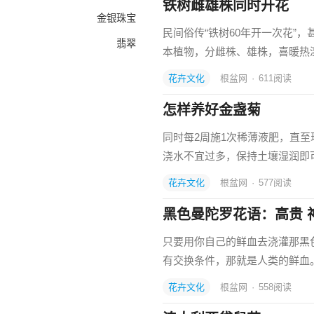
铁树雌雄株同时开花
金银珠宝
民间俗传“铁树60年开一次花”
翡翠
本植物，分雌株、雄株，喜暖热
花卉文化
根盆网
·
611
阅读
怎样养好金盏菊
同时每2周施1次稀薄液肥，直
浇水不宜过多，保持土壤湿润即
花卉文化
根盆网
·
577
阅读
黑色曼陀罗花语：高贵 
只要用你自己的鲜血去浇灌那黑
有交换条件，那就是人类的鲜血
花卉文化
根盆网
·
558
阅读