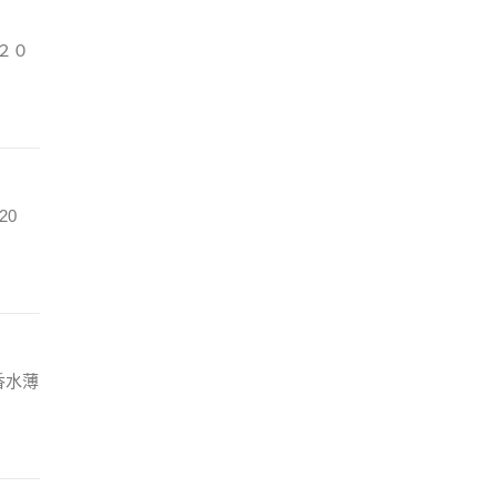
２０
20
香水薄