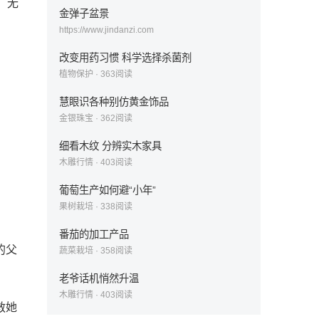
，无
金弹子盆景
https://www.jindanzi.com
改变用药习惯 科学选择杀菌剂
植物保护
·
363
阅读
慧眼识各种别仿黄金饰品
金银珠宝
·
362
阅读
细看木纹 分辨实木家具
木雕行情
·
403
阅读
葡萄生产如何避“小年”
果树栽培
·
338
阅读
番茄的加工产品
的父
蔬菜栽培
·
358
阅读
老爷话机悄然升温
木雕行情
·
403
阅读
救她