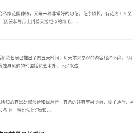
合私家花园种植，又是一种非常好的切花。花序硕长，有花达１５至
爪”（因管状外形上附着天鹅绒似的绒毛，…
插花花艺展已推出了四五天时间，每天前来参观的游客络绎不绝。7月
赏独具风韵的韩国插花艺术外，不少来这…
为人所知的有黑胡椒薄荷和绿薄荷，其余的还有苹果薄荷、橘子薄荷、
名 另一种说法是:"愿和…