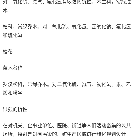
对二氧化硫、氣气、氟化氢有较强的抗性。木兰科，常绿灌
木
柏科，常绿乔木。对二氧化琉、氧化氢、氢氧化钠、氟化氢
和琉化氢
櫻花—
苗木名称
罗汉松科，常绿乔木。对二氧化硫、氦气、氟化氢、汞、乙
烯和粉坐
很强的抗性
在对机关、企事业单位、医院、街道等人们活动密集的公共
场所，特别是对有污染的厂矿生产区域进行绿化规划设计