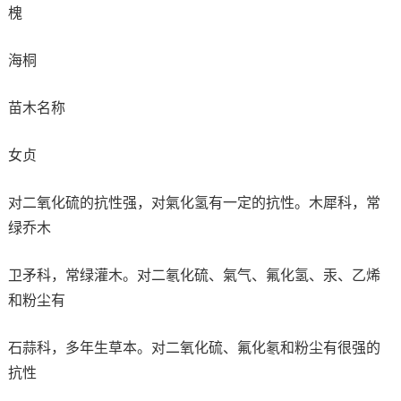
槐
海桐
苗木名称
女贞
对二氧化硫的抗性强，对氣化氢有一定的抗性。木犀科，常
绿乔木
卫矛科，常绿灌木。对二氡化硫、氣气、氟化氢、汞、乙烯
和粉尘有
石蒜科，多年生草本。对二氧化硫、氟化氡和粉尘有很强的
抗性