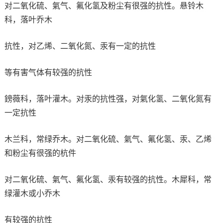
对二氧化硫、氣气、氟化氢及粉尘有很强的抗性。悬铃木
科，落叶乔木
抗性，对乙烯、二氧化氮、汞有一定的抗性
等有害气体有较强的抗性
鎊薇科，落叶灌木。对汞的抗性强，对氣化氢、二氧化氮有
一定抗性
木兰科，常绿乔木。对二氧化硫、氣气、氟化氢、汞、乙烯
和粉尘有很强的杭件
对二氧化硫、氣气、氟化氢、汞有较强的抗性。木犀科，常
绿灌木或小乔木
有较强的抗性