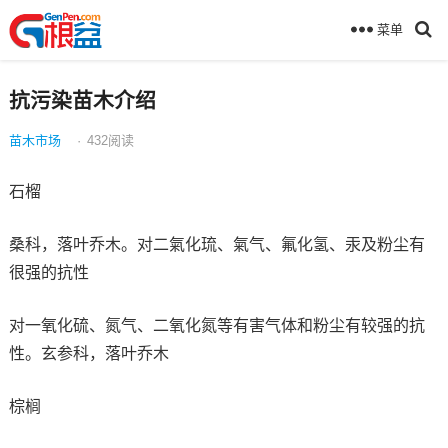
菜单
抗污染苗木介绍
苗木市场
·
432
阅读
石榴
桑科，落叶乔木。对二氣化琉、氣气、氟化氢、汞及粉尘有
很强的抗性
对一氧化硫、氮气、二氧化氮等有害气体和粉尘有较强的抗
性。玄参科，落叶乔木
棕榈