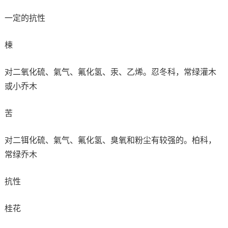
一定的抗性
楝
对二氧化硫、氣气、氟化氢、汞、乙烯。忍冬科，常绿灌木
或小乔木
苦
对二铒化硫、氣气、氟化氢、臭氧和粉尘有较强的。柏科，
常绿乔木
抗性
桂花