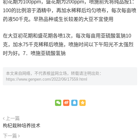
初花期为100ppm，盛花期为200ppm，喷施前先将纯品按1：
100的比例溶于酒精中，再加水稀释后均匀喷布，每次每亩喷
药液50千克。早熟品种或生长较差的大豆不宜使用
在大豆初花期和盛花期各喷1次，每次每亩用亚硫酸氢钠10
克，加水75千克稀释后喷施，喷施时间以下午阳光不太强烈
时为好。7．喷施亚硫酸氢钠
本文来自网络，不代表根盆网立场，转载请注明出处：
https://www.genpen.com/2022/06/17559.html
上一篇
枸杞栽种培养技术
下一篇