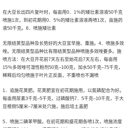
在大豆长出四片复叶时，每亩用0．1％的矮壮素溶液50千克
喷施1次，到初花期用0．5％的矮壮素溶液再喷1次，亩施药
液50千克。6．喷施矮壮素
无限结荚型品种及长势好的大豆宜早施、重施。4．喷施多效
唑。无限结荚型品种比有限结荚型品种喷施多效唑要多。施
喷方法：在大豆开花前7天左右至始花后7天左右，每亩用
15％多效唑可湿性粉剂50克–100克，加水50千克–75千克，
稀释后均匀喷施于叶片正反面，不重喷也不漏喷
1．追施花荚肥。花荚肥宜在初花期施用，以氮磷配合为好。
每亩用尿素3千克–5千克，过磷酸钙7．5千克–10千克，于大
豆根侧5厘米–7厘米处穴施，施后培土盖肥
5．喷施二碘苯甲酸。在初花期和盛花期各喷1次，喷施浓度