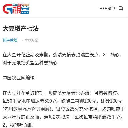
菜单
大豆增产七法
花卉栽培
·
448
阅读
在大豆开花盛期及末期，选晴天摘去顶端生长点。3．摘心。
对于无限结荚型品种要摘心
中国农业网编辑
在大豆开花至鼓粒期，喷施多元复合营养液；可增荚增粒。
每50千克水中加尿素500克，磷酸二氢钾100克，硼砂100克
(先用少量温水将其溶解)，钼酸铵25克充分搅拌，均匀喷施于
大豆叶片的正反面，连喷2次–3次，每次每亩喷肥液75千克。
2．喷施叶面肥