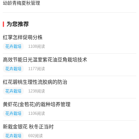
幼龄青梅夏秋管理
为您推荐
红掌怎样促萌分株
花卉栽培
1108
阅读
高效节能日光温室紫花油豆角栽培技术
花卉栽培
1177
阅读
红花碧桃生理性流胶病的防治
花卉栽培
1238
阅读
黄虾花(金苞花)的栽种培养管理
花卉栽培
1106
阅读
新栽金银花 秋冬正当时
花卉栽培
692
阅读