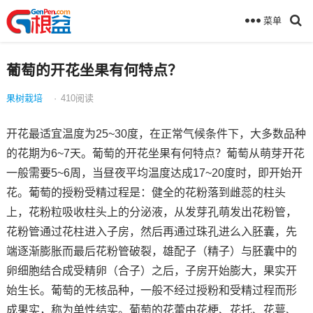
菜单
葡萄的开花坐果有何特点？
果树栽培
·
410
阅读
开花最适宜温度为25~30度，在正常气候条件下，大多数品种
的花期为6~7天。葡萄的开花坐果有何特点？葡萄从萌芽开花
一般需要5~6周，当昼夜平均温度达成17~20度时，即开始开
花。葡萄的授粉受精过程是：健全的花粉落到雌蕊的柱头
上，花粉粒吸收柱头上的分泌液，从发芽孔萌发出花粉管，
花粉管通过花柱进入子房，然后再通过珠孔进么入胚囊，先
端逐渐膨胀而最后花粉管破裂，雄配子（精子）与胚囊中的
卵细胞结合成受精卵（合子）之后，子房开始膨大，果实开
始生长。葡萄的无核品种，一般不经过授粉和受精过程而形
成果实，称为单性结实。葡萄的花蕾由花梗、花托、花萼、