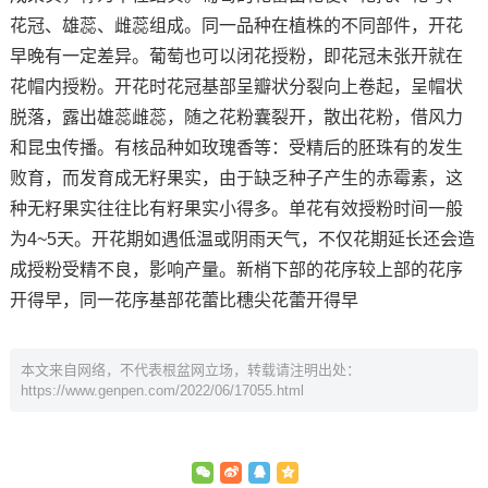
花冠、雄蕊、雌蕊组成。同一品种在植株的不同部件，开花
早晚有一定差异。葡萄也可以闭花授粉，即花冠未张开就在
花帽内授粉。开花时花冠基部呈瓣状分裂向上卷起，呈帽状
脱落，露出雄蕊雌蕊，随之花粉囊裂开，散出花粉，借风力
和昆虫传播。有核品种如玫瑰香等：受精后的胚珠有的发生
败育，而发育成无籽果实，由于缺乏种子产生的赤霉素，这
种无籽果实往往比有籽果实小得多。单花有效授粉时间一般
为4~5天。开花期如遇低温或阴雨天气，不仅花期延长还会造
成授粉受精不良，影响产量。新梢下部的花序较上部的花序
开得早，同一花序基部花蕾比穗尖花蕾开得早
本文来自网络，不代表根盆网立场，转载请注明出处：
https://www.genpen.com/2022/06/17055.html