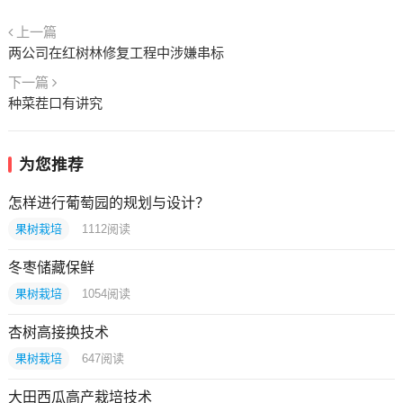
上一篇
两公司在红树林修复工程中涉嫌串标
下一篇
种菜茬口有讲究
为您推荐
怎样进行葡萄园的规划与设计？
果树栽培
1112
阅读
冬枣储藏保鲜
果树栽培
1054
阅读
杏树高接换技术
果树栽培
647
阅读
大田西瓜高产栽培技术