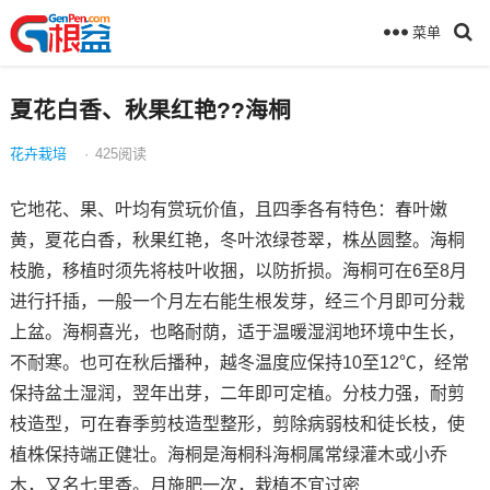
菜单
夏花白香、秋果红艳??海桐
花卉栽培
·
425
阅读
它地花、果、叶均有赏玩价值，且四季各有特色：春叶嫩
黄，夏花白香，秋果红艳，冬叶浓绿苍翠，株丛圆整。海桐
枝脆，移植时须先将枝叶收捆，以防折损。海桐可在6至8月
进行扦插，一般一个月左右能生根发芽，经三个月即可分栽
上盆。海桐喜光，也略耐荫，适于温暖湿润地环境中生长，
不耐寒。也可在秋后播种，越冬温度应保持10至12℃，经常
保持盆土湿润，翌年出芽，二年即可定植。分枝力强，耐剪
枝造型，可在春季剪枝造型整形，剪除病弱枝和徒长枝，使
植株保持端正健壮。海桐是海桐科海桐属常绿灌木或小乔
木，又名七里香。月施肥一次，栽植不宜过密