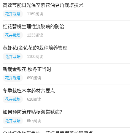
高效节能日光温室紫花油豆角栽培技术
花卉栽培
1169
阅读
红花碧桃生理性流胶病的防治
花卉栽培
1233
阅读
黄虾花(金苞花)的栽种培养管理
花卉栽培
1100
阅读
新栽金银花 秋冬正当时
花卉栽培
690
阅读
冬季栽植木本药材六要点
花卉栽培
618
阅读
如何预防治理贴梗海棠锈病？
花卉栽培
657
阅读