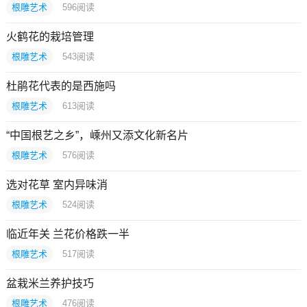
根雕艺术
596
阅读
火鹤花的栽培管理
根雕艺术
543
阅读
杜鹃花代表的是西施吗
根雕艺术
613
阅读
“中国根艺之乡”，嵊州又添文化新名片
根雕艺术
576
阅读
选对花草 室内异味消
根雕艺术
524
阅读
临近年关 兰花价格跌一半
根雕艺术
517
阅读
盆栽米兰养护技巧
根雕艺术
476
阅读