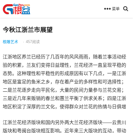
菜单
今秋江浙兰市展望
根雕艺术
·
457
阅读
江浙地区养兰已经历了几百年的风风雨雨，随着兰事活动经
验的积累，兰友们变得日益理性，兰花经济一直呈现平稳的
态势。这种理性和平稳性的形成原因有以下几点，一是江浙
地区是富足的鱼米之乡，存在着产业的多样性和可选择性；
二是兰花逐步走向平民化，大量的民间力量参与兰花交易；
三是近几年来贩销的春兰和蕙兰平衡了供求关系；四是江浙
地区积淀了深厚的兰文化，使得群众对兰花的热情与日俱增
江浙兰花经济版块和国内另外两大兰花经济版块――云贵川
版块和粤闽台版块相互影响。近年来三大版块的互动，带动