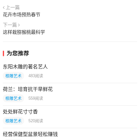
上一篇
花卉市场预热春节
下一篇
这样栽猕猴桃最科学
为您推荐
东阳木雕的著名艺人
根雕艺术
483
阅读
荷兰：培育抗干旱鲜花
根雕艺术
559
阅读
处处鲜花寸寸香
根雕艺术
520
阅读
经营保健型盆景轻松赚钱