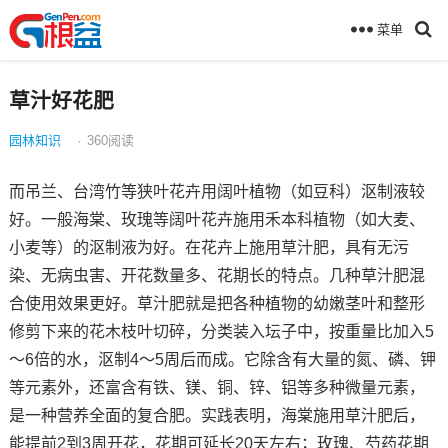
菜单
草汁好花肥
园林知识
·
360
阅读
而吊兰、台湾竹等狭叶花卉用阔叶植物（如豆科）沤制液较
好。一般海棠、玫瑰等阔叶花卉施用禾本科植物（如大麦、
小麦等）的沤制液为好。在花卉上施用草汁肥，具有无污
染、无病虫害、开花数量多、花期长的特点。几种草汁肥混
合使用效果更好。草汁肥就是把各种植物的幼嫩茎叶和整形
修剪下来的花木枝叶切碎，分类装入坛子中，按重量比加入5
～6倍的水，沤制4～5周后而成。它除含有大量的氮、磷、钾
等元素外，还富含有铁、镁、铜、锌、铝等多种微量元素，
是一种营养全面的复合肥。实践表明，海棠施用草汁肥后，
能提前2到3周开花，花期可延长20天左右；玫瑰、芍药花期