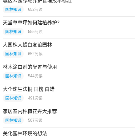
城区公园绿地养护管理技术标准
园林知识
652
阅读
天堂草草坪如何建植养护？
园林知识
555
阅读
大国槐大蜡白友谊园林
园林知识
652
阅读
林木涂白剂的配置与使用
园林知识
544
阅读
大个速生法桐 国槐 白蜡
园林知识
491
阅读
家居室内种植花卉大推荐
园林知识
587
阅读
美化园林环境的想法