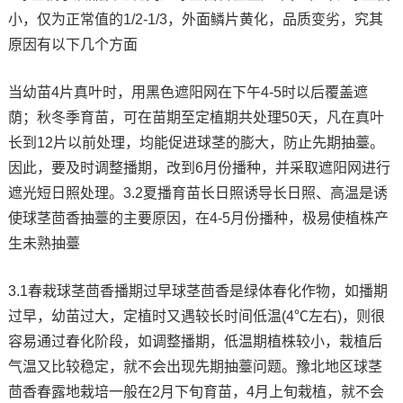
小，仅为正常值的1/2-1/3，外面鳞片黄化，品质变劣，究其
原因有以下几个方面
当幼苗4片真叶时，用黑色遮阳网在下午4-5时以后覆盖遮
荫；秋冬季育苗，可在苗期至定植期共处理50天，凡在真叶
长到12片以前处理，均能促进球茎的膨大，防止先期抽薹。
因此，要及时调整播期，改到6月份播种，并采取遮阳网进行
遮光短日照处理。3.2夏播育苗长日照诱导长日照、高温是诱
使球茎茴香抽薹的主要原因，在4-5月份播种，极易使植株产
生未熟抽薹
3.1春栽球茎茴香播期过早球茎茴香是绿体春化作物，如播期
过早，幼苗过大，定植时又遇较长时间低温(4℃左右)，则很
容易通过春化阶段，如调整播期，低温期植株较小，栽植后
气温又比较稳定，就不会出现先期抽薹问题。豫北地区球茎
茴香春露地栽培一般在2月下旬育苗，4月上旬栽植，就不会