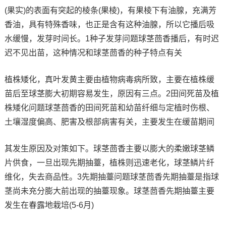
(果实)的表面有突起的棱条(果棱)，有果棱下有油腺，充满芳
香油，具有特殊香味，也正是含有这种油腺，所以它播后吸
水缓慢，发芽时间长。1种子发芽问题球茎茴香播后，有时迟
迟不见出苗，这种情况和球茎茴香的种子特点有关
植株矮化，真叶发黄主要由植物病毒病所致，主要在植株缓
苗后至球茎膨大初期容易发生，原因有三点。2田间死苗及植
株矮化问题球茎茴香的田间死苗和幼苗纤细与定植时伤根、
土壤湿度偏高、肥害及根部病害有关，主要发生在缓苗期间
其发生原因及对策如下。球茎茴香主要以膨大的柔嫩球茎鳞
片供食，一旦出现先期抽薹，植株则迅速老化，球茎鳞片纤
维化，失去商品性。3先期抽薹问题球茎茴香先期抽薹是指球
茎尚未充分膨大前出现的抽薹现象。球茎茴香先期抽薹主要
发生在春露地栽培(5-6月)