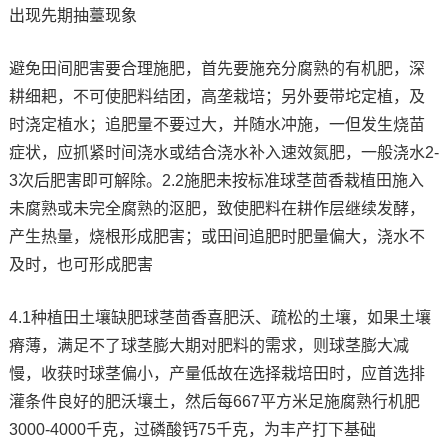
出现先期抽薹现象
避免田间肥害要合理施肥，首先要施充分腐熟的有机肥，深
耕细耙，不可使肥料结团，高垄栽培；另外要带坨定植，及
时浇定植水；追肥量不要过大，并随水冲施，一但发生烧苗
症状，应抓紧时间浇水或结合浇水补入速效氮肥，一般浇水2-
3次后肥害即可解除。2.2施肥未按标准球茎茴香栽植田施入
未腐熟或未完全腐熟的沤肥，致使肥料在耕作层继续发酵，
产生热量，烧根形成肥害；或田间追肥时肥量偏大，浇水不
及时，也可形成肥害
4.1种植田土壤缺肥球茎茴香喜肥沃、疏松的土壤，如果土壤
瘠薄，满足不了球茎膨大期对肥料的需求，则球茎膨大减
慢，收获时球茎偏小，产量低故在选择栽培田时，应首选排
灌条件良好的肥沃壤土，然后每667平方米足施腐熟行机肥
3000-4000千克，过磷酸钙75千克，为丰产打下基础