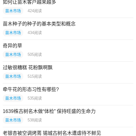
如何让苗木客户越来越多
苗木市场
424
阅读
苗木种子的种子的基本类型和概念
苗木市场
434
阅读
奇异的草
苗木市场
505
阅读
过敏很糟糕 花粉飘啊飘
苗木市场
515
阅读
牵牛花的形态习性有哪些?
苗木市场
535
阅读
1639株古树名木做“体检” 保持旺盛的生命力
苗木市场
538
阅读
老银杏被空调烤蔫 锡城古树名木遭虐待不鲜见