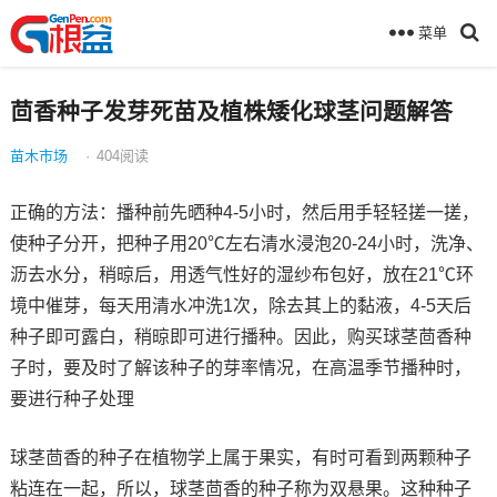
菜单
茴香种子发芽死苗及植株矮化球茎问题解答
苗木市场
·
404
阅读
正确的方法：播种前先晒种4-5小时，然后用手轻轻搓一搓，
使种子分开，把种子用20℃左右清水浸泡20-24小时，洗净、
沥去水分，稍晾后，用透气性好的湿纱布包好，放在21℃环
境中催芽，每天用清水冲洗1次，除去其上的黏液，4-5天后
种子即可露白，稍晾即可进行播种。因此，购买球茎茴香种
子时，要及时了解该种子的芽率情况，在高温季节播种时，
要进行种子处理
球茎茴香的种子在植物学上属于果实，有时可看到两颗种子
粘连在一起，所以，球茎茴香的种子称为双悬果。这种种子