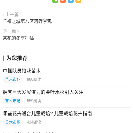
上一篇
千禧之城第八区河畔景观
下一篇
茶花的冬季扦插
为您推荐
巾帼队员抢栽苗木
苗木市场
986
阅读
拥有巨大发展潜力的金叶水杉引人关注
苗木市场
559
阅读
哪些花卉适合儿童栽培? 儿童栽培花卉指南
苗木市场
414
阅读