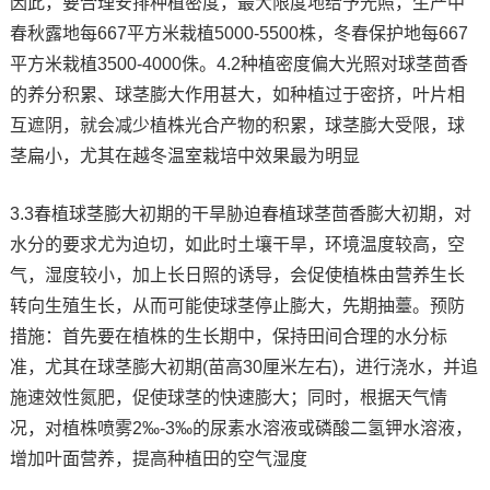
因此，要合理安排种植密度，最大限度地给予光照，生产中
春秋露地每667平方米栽植5000-5500株，冬春保护地每667
平方米栽植3500-4000侏。4.2种植密度偏大光照对球茎茴香
的养分积累、球茎膨大作用甚大，如种植过于密挤，叶片相
互遮阴，就会减少植株光合产物的积累，球茎膨大受限，球
茎扁小，尤其在越冬温室栽培中效果最为明显
3.3春植球茎膨大初期的干旱胁迫春植球茎茴香膨大初期，对
水分的要求尤为迫切，如此时土壤干旱，环境温度较高，空
气，湿度较小，加上长日照的诱导，会促使植株由营养生长
转向生殖生长，从而可能使球茎停止膨大，先期抽薹。预防
措施：首先要在植株的生长期中，保持田间合理的水分标
准，尤其在球茎膨大初期(苗高30厘米左右)，进行浇水，并追
施速效性氮肥，促使球茎的快速膨大；同时，根据天气情
况，对植株喷雾2‰-3‰的尿素水溶液或磷酸二氢钾水溶液，
增加叶面营养，提高种植田的空气湿度