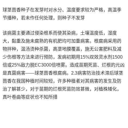
球茎茴香种子在发芽时对水分、温度要求较为严格，高温季
节播种，若未作任何处理，则种子不发芽
该病菌主要通过侵染根系而使其染病，土壤温度低，湿度
大，黏重及施未腐熟的有机肥均可加重病害。根腐病采用药
物拌种，温汤烫种杀菌，高垄地膜覆盖，施无公害肥料及减
少伤根等方法来进行预防，发病初期用15%双效灵水剂1500
倍或25%敌力脱EC3000倍喷雾。造成苗期死苗、烂根的元凶
是真菌病害——球茎茴香根腐病。2.3病害防治技术滞后球茎
茴香在我国种植时间较短，许多种植者对其病害的发生及防
治了解甚少，对于苗期的烂根死苗防效甚微，对植株矮化，
真叶卷曲等症状也不知所措