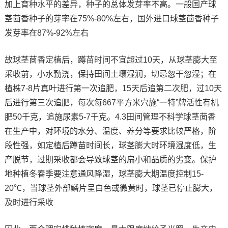
加上育种水平的差异，种子的总体发芽率不高。一般国产球
茎茴香种子的芽率在75%-80%左右，国外进口球茎茴香种子
发芽率在87%-92%左右
故球茎茴香定植后，蹲苗时间不宜超过10天，从球茎膨大至
采收前，小水勤浇，保持田间土壤湿润，切忌忽干忽湿；在
植株7-8片真叶进行第一次追肥，15天后追第二次肥，过10天
后进行第三次追肥，每次每667平方米穴施“一特”牌活性有机
肥50千克，追施尿素5-7千克。4.3田间管理不科学球茎茴香
在生产中，对环境的水分、温度、养分等要求比较严格，阶
段性强，如定植后蹲苗时间长，球茎膨大时环境湿度低，生
产脱节，过期采收都会导致球茎的扁小和品质的劣变。保护
地种植冬春季要注意通风降湿，球茎膨大期温度控制15-
20℃，当球茎外部鳞片呈白色或微黄时，球茎已停止膨大，
及时进行采收