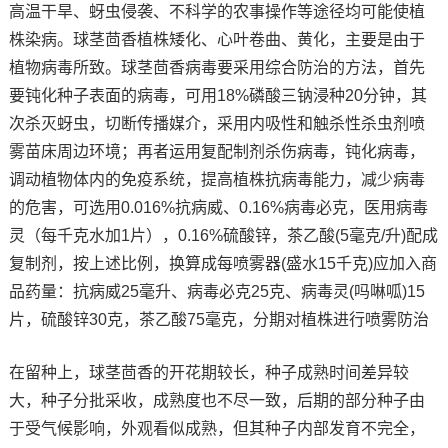
高温干旱、蚜虫侵袭、不科学的农事操作等途径均可能使植
株染病。球茎茴香植株矮化、心叶卷曲、黄化，主要是由于
植物病毒所致。球茎茴香病毒要采用综合防治的方法，首先
要钝化种子表面的病毒，可用18%磷酸三钠浸种20分钟，其
次杀灭蚜虫，切断传播媒介，采用内吸性和触杀性杀虫剂喷
雾苗床周边环境；再者运用复配制剂杀伤病毒，钝化病毒，
调动植物体内的免疫系统，提高植株抗病毒能力，减少病毒
的危害，可选用0.016%抗病威、0.16%病毒必克，医用病毒
灵（每千克水加1片），0.16%硫酸锌，茶乙酸(5毫克/升)配成
复制剂，按上述比例，换算成每喷雾器(盛水15千克)应加入商
品药量：抗病威25毫升、病毒必克25克、病毒灵(吗啉呱)15
片，硫酸锌30克，茶乙酸75毫克，分期对植株进行喷雾防治
在留种上，球茎茴香的开花期较长，种子成熟时间差异较
大，种子分批采收，成熟度也不尽一致，后期的部分种子由
于受气候影响，外观看似成熟，但其种子内部发育不完全，