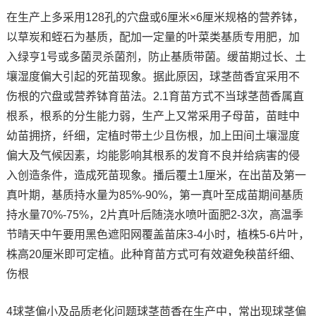
在生产上多采用128孔的穴盘或6厘米×6厘米规格的营养钵，
以草炭和蛭石为基质，配加一定量的叶菜类基质专用肥，加
入绿亨1号或多菌灵杀菌剂，防止基质带菌。缓苗期过长、土
壤湿度偏大引起的死苗现象。据此原因，球茎茴香宜采用不
伤根的穴盘或营养钵育苗法。2.1育苗方式不当球茎茴香属直
根系，根系的分生能力弱，生产上又常采用子母苗，苗畦中
幼苗拥挤，纤细，定植时带土少且伤根，加上田间土壤湿度
偏大及气候因素，均能影响其根系的发育不良并给病害的侵
入创造条件，造成死苗现象。播后覆土1厘米，在出苗及第一
真叶期，基质持水量为85%-90%，第一真叶至成苗期间基质
持水量70%-75%，2片真叶后随浇水喷叶面肥2-3次，高温季
节晴天中午要用黑色遮阳网覆盖苗床3-4小时，植株5-6片叶，
株高20厘米即可定植。此种育苗方式可有效避免秧苗纤细、
伤根
4球茎偏小及品质老化问题球茎茴香在生产中，常出现球茎偏