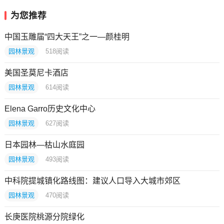
为您推荐
中国玉雕届“四大天王”之一—颜桂明
园林景观
518
阅读
美国圣莫尼卡酒店
园林景观
614
阅读
Elena Garro历史文化中心
园林景观
627
阅读
日本园林—枯山水庭园
园林景观
493
阅读
中科院提城镇化路线图：建议人口导入大城市郊区
园林景观
470
阅读
长庚医院桃源分院绿化