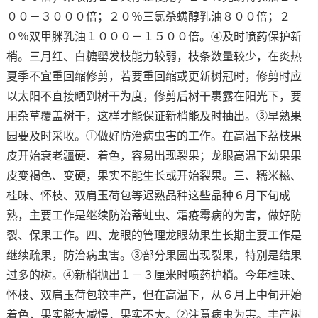
００－３０００倍；２０％三氯杀螨醇乳油８００倍；２
０％双甲脒乳油１０００－１５００倍。④及时喷药保护新
梢。三月红、白糖罂发枝能力较弱，枝条数量较少，在炎热
夏季不宜重回缩修剪，若要重回缩或更新树冠时，修剪时应
以太阳不直接晒到树干为度，修剪后树干裹露在阳光下，要
用杂草覆盖树干，这样才能保证新梢能及时抽出。③早熟果
园要及时采收。①做好防治病虫害的工作。在高温下荔枝果
皮开始衰老疆硬、着色，容易出现裂果；龙眼高温下幼果果
皮变褐色、变硬，果实不能生长或开始裂果。三、糯米糍、
桂味、怀枝、双肩玉荷包等迟熟品种这些品种６月下旬成
熟，主要工作是继续防治蒂蛀虫、霜疫霉病的为害，做好防
裂、保果工作。四、龙眼的管理龙眼幼果生长期主要工作是
继续疏果，防治病虫害。③部分果园出现裂果，特别是结果
过多的树。④新梢抛出１－３厘米时喷药护梢。今年桂味、
怀枝、双肩玉荷包较丰产，但在高温下，从６月上中旬开始
着色，果实膨大减慢，果实不大。②注意病虫为害。丰产树