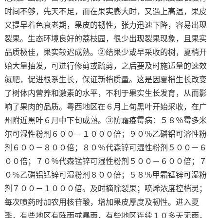
时间不够，先天不足，而在果实膨大时，又遇上高温，果皮
又提早着色衰老期，果皮的韧性，张力迅速下降，容易出现
裂果。生态环境良好的荔枝园，很少出现裂果现象，且果实
品质极佳，果实较迟成熟。②结果少或早采收的树，夏梢开
始大量抽发，可进行修剪或疏剪，之后要及时施适量的速效
氮肥，促进根系生长，保证新梢质量。这是因夏梢生长改变
了树体内营养和激素的水平，不利于果实生长发育，从而影
响了果肉的品质。粤西地区在６月上旬黑叶开始采收，在广
州附近黑叶６月中下旬成熟。③防霜疫霉病：５８％霉多米
尔可湿性粉剂６００－１０００倍；９０％乙磷铝可溶性粉
剂６００－８００倍；８０％代森锌可湿性粉剂５００－６
００倍；７０％代森锰锌可湿性粉剂５００－６００倍；７
０％乙磷铝锰锌可湿粉剂８００倍；５８％甲霜锰锌可湿粉
剂７００－１０００倍。及时摘除裂果；喷烯浓度控梢灵；
每次喷药时加农用核苷酸，增加果皮厚度及韧性。进入夏
季，有些地区有阵雨或暴雨，有些地区连续１０多天无雨，