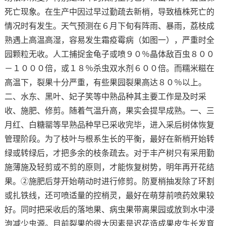
死亡现象。在生产中因过早过勤疏去新梢，导致植株死亡的
情况时有发生。天气预测在６月下旬有阵雨、暴雨，荔枝成
熟遇上高温高湿，容易发生霜疫霉病（如图一），严重时全
园颗粒无收。人工捕捉金龟子或喷９０％晶体敌百虫８００
－１０００倍，或１８％杀虫双水剂６００倍。而糯米糍在
高温下，裂果十分严重，有些果园裂果高达８０％以上。
二、水东、黑叶、妃子笑等中熟品种其主要工作是及时采
收、施肥、修剪。随着气温升高，果实会提早成熟。一、三
月红、白糖罂等早熟品种早已采收完毕，进入采后树体恢复
管理阶段。为了枝叶与根系生长的平衡，最好在新梢开始转
绿或转绿后，才把多余的枝条疏去。对于丰产树只有采用勤
施薄施及轻剪或不剪的原则，才能恢复树势，明年再开花结
果。②施肥后芽开始萌动时进行修剪。防夏梢抽发除了环割
或扎铁线，还可喷适量的控梢灵，最好在萌芽前喷药效果较
好。同时把采收后的落地果、病虫果带离果园或放到水中浸
泡减少虫源。目前裂果的很大因素是迟花造成果皮生长发育