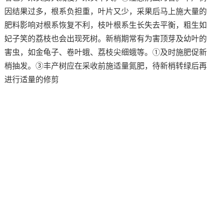
因结果过多，根系负担重，叶片又少，采果后马上施大量的
肥料影响对根系恢复不利，枝叶根系生长失去平衡，粗生如
妃子笑的荔枝也会出现死树。新梢期常有为害顶芽及幼叶的
害虫，如金龟子、卷叶蛾、荔枝尖细蛾等。①及时施肥促新
梢抽发。③丰产树应在采收前施适量氮肥，待新梢转绿后再
进行适量的修剪