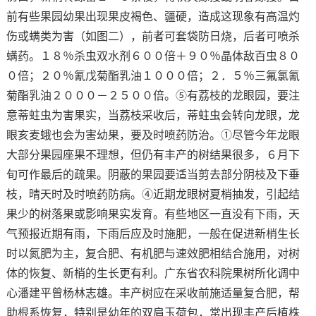
前有些果园幼果出现果皮褐色、疆硬，造成这现象有高温灼
伤或螨类为害（如图二），前者可套袋防日烧，后者可喷杀
螨药。１８％杀虫双水剂６００倍＋９０％晶体敌百虫８０
０倍；２０％氰戊菊酯乳油１０００倍；２．５％三氟氯氰
菊酯乳油２０００－２５００倍。⑤有荔枝的龙眼园，要注
意蒂蛀虫为害果实，当荔枝采收后，蒂蛀虫会转向龙眼，龙
眼亥麦蛾也会为害幼果，要及时喷药防治。①尽管今年龙眼
大部分果园座果不理想，但仍有丰产的树结果很多，６月下
旬可作最后的疏果。阴蔽的果园要适当剪去部分阴枝及下垂
枝，晴天时及时喷药防病。④近期龙眼树夏梢抽发，引起结
果少的树落果或影响果实发育。有些地区一直没有下雨，天
气预报近期有雨，下雨后应及时施肥，一般在促进新梢生长
时以氮肥为主，复合肥、有机肥与速效肥相结合施用，对树
体的恢复、新梢的生长更有利。广东省农科院果树所化调中
心潘建平曾杨林志雄。丰产树应在采收前施适量复合肥，帮
助根系恢复，特别是幼年的双肩玉荷包，常出现丰产后植株