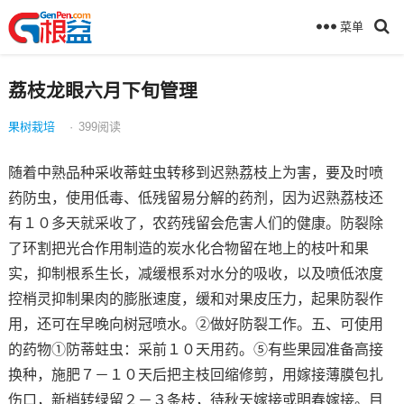
菜单
荔枝龙眼六月下旬管理
果树栽培
·
399
阅读
随着中熟品种采收蒂蛀虫转移到迟熟荔枝上为害，要及时喷
药防虫，使用低毒、低残留易分解的药剂，因为迟熟荔枝还
有１０多天就采收了，农药残留会危害人们的健康。防裂除
了环割把光合作用制造的炭水化合物留在地上的枝叶和果
实，抑制根系生长，减缓根系对水分的吸收，以及喷低浓度
控梢灵抑制果肉的膨胀速度，缓和对果皮压力，起果防裂作
用，还可在早晚向树冠喷水。②做好防裂工作。五、可使用
的药物①防蒂蛀虫：采前１０天用药。⑤有些果园准备高接
换种，施肥７－１０天后把主枝回缩修剪，用嫁接薄膜包扎
伤口，新梢转绿留２－３条枝，待秋天嫁接或明春嫁接。目