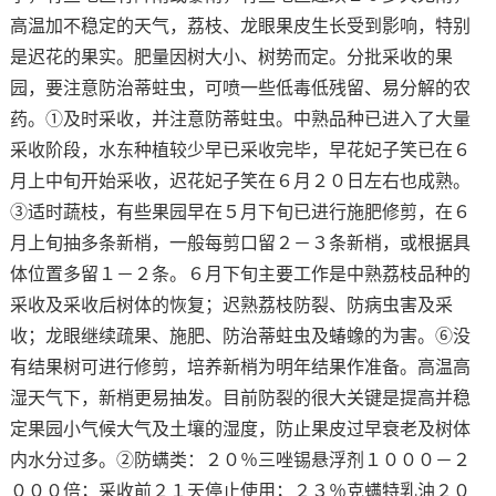
高温加不稳定的天气，荔枝、龙眼果皮生长受到影响，特别
是迟花的果实。肥量因树大小、树势而定。分批采收的果
园，要注意防治蒂蛀虫，可喷一些低毒低残留、易分解的农
药。①及时采收，并注意防蒂蛀虫。中熟品种已进入了大量
采收阶段，水东种植较少早已采收完毕，早花妃子笑已在６
月上中旬开始采收，迟花妃子笑在６月２０日左右也成熟。
③适时蔬枝，有些果园早在５月下旬已进行施肥修剪，在６
月上旬抽多条新梢，一般每剪口留２－３条新梢，或根据具
体位置多留１－２条。６月下旬主要工作是中熟荔枝品种的
采收及采收后树体的恢复；迟熟荔枝防裂、防病虫害及采
收；龙眼继续疏果、施肥、防治蒂蛀虫及蝽蟓的为害。⑥没
有结果树可进行修剪，培养新梢为明年结果作准备。高温高
湿天气下，新梢更易抽发。目前防裂的很大关键是提高并稳
定果园小气候大气及土壤的湿度，防止果皮过早衰老及树体
内水分过多。②防螨类：２０％三唑锡悬浮剂１０００－２
０００倍；采收前２１天停止使用；２３％克螨特乳油２０