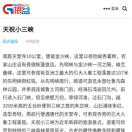
菜单
天祝小三峡
花卉栽培
·
409
阅读
南距天堂寺10公里，便是金沙峡，这里以奇险峻秀著称，农
家山庄设有夜宿帐篷旅店。先明峡与金沙峡一河之隔，峰峦
叠嶂，这里可参观有亚洲之最大的引大入秦工程落差达107米
的先明峡倒虹吸。从先明峡南行，顺道可游览永登吐鲁沟森
林公园，并参观连城鲁土司衙门后，经海石湾返回兰州。前
行进入石门峡，但见绝壁万仞，草绿河清，过石门沟，越
3200米高的五台岭便到三峡之首的朱岔峡，山石通体朱红，
造型奇特，再前行便遇唐代的天堂寺，可参观寺旁的引大入
秦工程渠首。天祝小三峡为近年新辟的旅游景点，游客可欣
赏到独特的三峡森林草原风光，古老的藏传佛教寺院和藏族