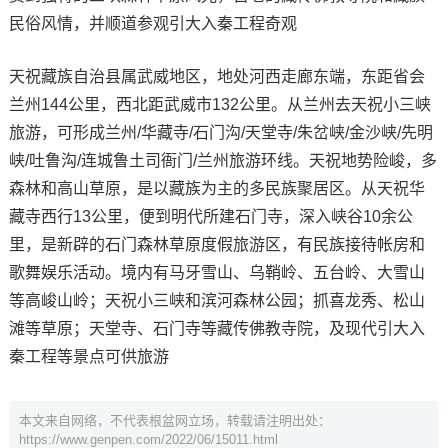
民俗风情，并顺道参观引大入秦工程奇观
天祝藏族自治县属武威地区，地处河西走廊东端，东距省会
兰州144公里，西北距武威市132公里。从兰州去天祝小三峡
旅游，可形成兰州/华藏寺/石门沟/天堂寺/朱岔峡/金沙峡/先明
峡/吐鲁沟/连城鲁土司衙门/兰州旅游环线。天祝地势险峻，多
森林和高山草原，是以藏族为主的多民族聚居区。从天祝华
藏寺西行13公里，便到明代所建石门寺，深入峡谷10余公
里，是新辟的石门森林草原度假旅游区，有民族接待帐房和
歌舞娱乐活动。境内有马牙雪山、乌鞘岭、五台岭、大雪山
等高峻山岭；天祝小三峡和滨河森林公园；抓喜龙秀、松山
滩等草原；天堂寺、石门寺等藏传佛教寺院，及现代引大入
秦工程等景点可供旅游
本文来自网络，不代表根盆网立场，转载请注明出处：
https://www.genpen.com/2022/06/15011.html