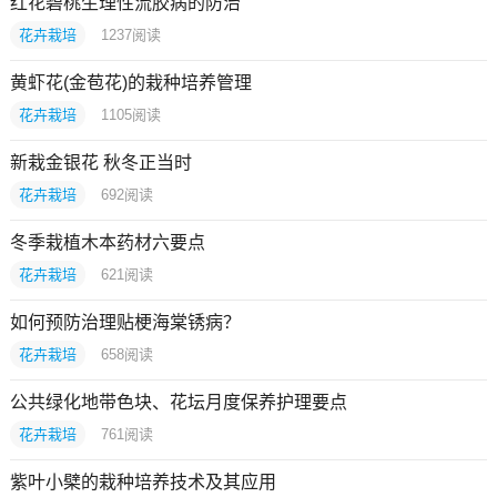
红花碧桃生理性流胶病的防治
花卉栽培
1237
阅读
黄虾花(金苞花)的栽种培养管理
花卉栽培
1105
阅读
新栽金银花 秋冬正当时
花卉栽培
692
阅读
冬季栽植木本药材六要点
花卉栽培
621
阅读
如何预防治理贴梗海棠锈病？
花卉栽培
658
阅读
公共绿化地带色块、花坛月度保养护理要点
花卉栽培
761
阅读
紫叶小檗的栽种培养技术及其应用