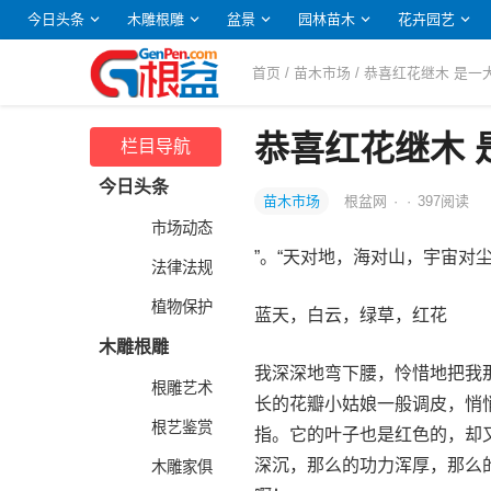
今日头条
木雕根雕
盆景
园林苗木
花卉园艺
首页
/
苗木市场
/ 恭喜红花继木 是
恭喜红花继木 
栏目导航
今日头条
苗木市场
根盆网
·
·
397
阅读
市场动态
”。“天对地，海对山，宇宙对
法律法规
植物保护
蓝天，白云，绿草，红花
木雕根雕
我深深地弯下腰，怜惜地把我
根雕艺术
长的花瓣小姑娘一般调皮，悄
根艺鉴赏
指。它的叶子也是红色的，却
深沉，那么的功力浑厚，那么
木雕家俱