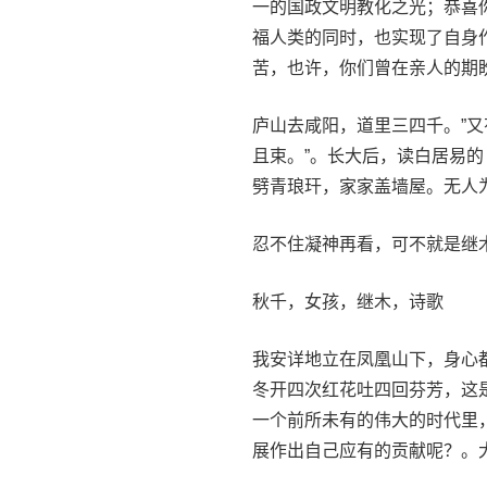
一的国政文明教化之光；恭喜
福人类的同时，也实现了自身
苦，也许，你们曾在亲人的期
庐山去咸阳，道里三四千。”
且束。”。长大后，读白居易
劈青琅玕，家家盖墙屋。无人
忍不住凝神再看，可不就是继
秋千，女孩，继木，诗歌
我安详地立在凤凰山下，身心
冬开四次红花吐四回芬芳，这
一个前所未有的伟大的时代里
展作出自己应有的贡献呢？。