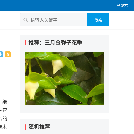
星期六
搜索
推荐：三月金弹子花季
，细
兰花
么的
随机推荐
继木