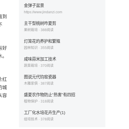
金弹子盆景
https://www.jindanzi.com
直到
主干型桃树咋夏剪
不
果树栽培
·
388
阅读
灯笼花的养护和繁殖
有好
园林知识
·
355
阅读
木。
咸味蒜米加工技术
蔬菜栽培
·
370
阅读
图说元代钧窑瓷器
片红
木雕家俱
·
387
阅读
的城
盛夏农作物防止“热害”有四招
从容
植物保护
·
318
阅读
工厂化水培花卉生产(1)
组培技术
·
378
阅读