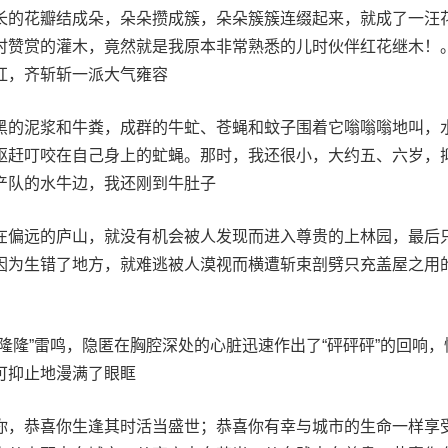
长的花瓣结成朵，朵朵攒成簇，朵朵簇簇连缀起来，就成了一汪
时赞赏的灌木，竟然就是我原本非常熟悉的儿时伙伴红花继木！
红，齐斩斩一派大气雍容
黑的泥浆和牛粪，成群的牛虻、苍蝇和蚊子围着它嗡嗡嗡地叫，
驱赶叮咬在自己身上的虻蝇。那时，我还很小，大约五、六岁，
产队的水牛边，我还刚到牛肚子
在偏远的庐山，就没有机会被人发现而进入尊贵的上林园，最后
因为生错了地方，就难逃被人漠视而横遭斩束剖劈只充盖屋之用
隆隆”雷鸣，隐匿在胸腔深处的心脏迅速作出了“砰砰砰”的回响，
可抑止地漫满了眼眶
你，恭喜你生逢其时活当盛世；恭喜你有幸与城市的生命一样享