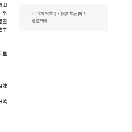
着田
，坐
© 2026
根盆网
• 根雕·盆景·园艺
尾巴
版权声明
放牛
院里
姐妹
虫鸣