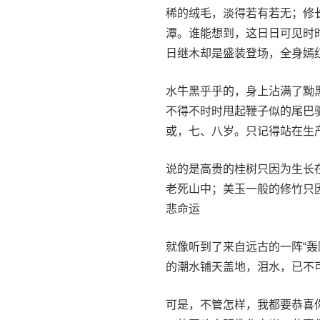
稀的绒毛，淡得若有若无；修
潭。谁能想到，这日日可见时
日继木却是盛装登场，全身嫣
水牛黑乎乎的，身上沾满了黝
不得不时时甩起鞭子似的尾巴
或，七、八岁。只记得站在生
说的是高贵的桂树只因为生长
老死山中；美玉一般的修竹只
悲命运
就像听到了来自远古的一阵“轰
的潮水铺天盖地，泪水，已不
可是，不管怎样，我都要恭喜