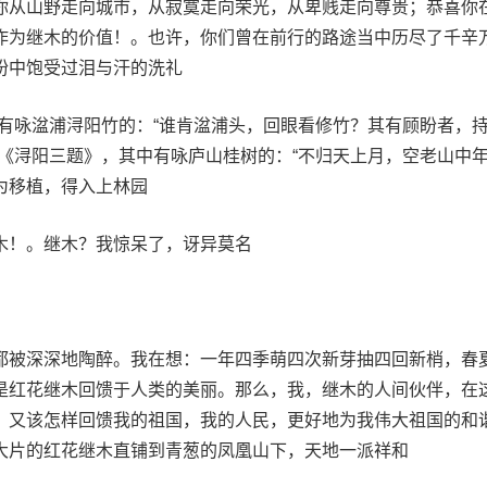
你从山野走向城市，从寂寞走向荣光，从卑贱走向尊贵；恭喜你
作为继木的价值！。也许，你们曾在前行的路途当中历尽了千辛
盼中饱受过泪与汗的洗礼
又有咏湓浦浔阳竹的：“谁肯湓浦头，回眼看修竹？其有顾盼者，
的《浔阳三题》，其中有咏庐山桂树的：“不归天上月，空老山中
为移植，得入上林园
木！。继木？我惊呆了，讶异莫名
都被深深地陶醉。我在想：一年四季萌四次新芽抽四回新梢，春
是红花继木回馈于人类的美丽。那么，我，继木的人间伙伴，在
，又该怎样回馈我的祖国，我的人民，更好地为我伟大祖国的和
大片的红花继木直铺到青葱的凤凰山下，天地一派祥和