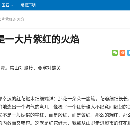
玉石
版权声明
一大片紫红的火焰
是一大片紫红的火焰
尘寰。崇山对峻岭，要塞对雄关
那幸运的红花继木细细端详：那花一朵朵一簇簇，花瓣细细长长
悄地遛出一个淘气的弯儿，像极了一个红粉佳人不经意间翘起的
又不是一般媚俗的艳红，而是殷红，而是紫红，那么的端庄，那
的内敛而又雍容。这就是红花继木，我那从山野走进城市的红花