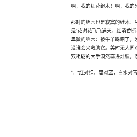
啊，我的红花继木！啊，我的
那时的继木也是寂寞的继木：
是“花谢花飞飞满天，红消香
卑微的继木：被牛羊踩踏了，
没谁会来救助它。美时无人同
双粗砺的大手漠然塞进灶膛，
”。“红对绿，碧对蓝，白水对