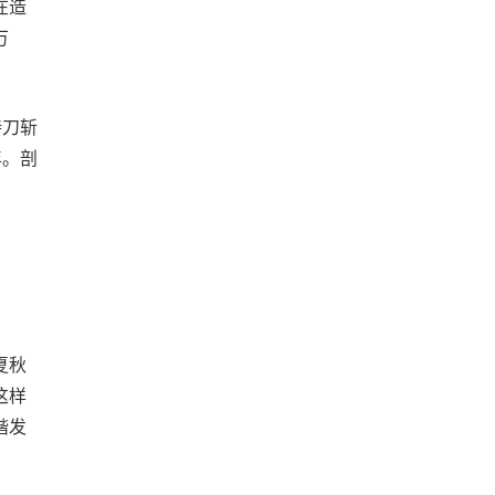
在造
万
持刀斩
年。剖
夏秋
这样
谐发