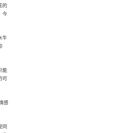
花的
。今
水牛
抑
只能
的可
情感
受同