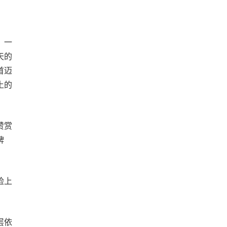
。一
天的
首迈
土的
赞赏
牌
脸上
层依