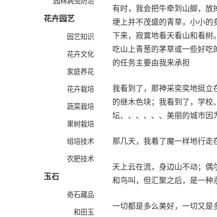
园林病虫防治
有时，我会把牛牵到山脚，放
花卉园艺
埂上并不茂盛的青草，小小的
下来，寂寞地看天看山和看树
园艺知识
吃山上青葱的茅草或一些好吃
花卉文化
的任务主要由我来承担
家庭养花
我看到了，那神采奕奕地挺立
花卉栽培
的继木色块；我看到了，学校
蔬菜栽培
坛、、、、、、美丽的城市因
果树栽培
那几天，我着了魔一样地行走
组培技术
农肥技术
天上云在流，身边山不动；偶
玉石
和鸟叫，但汇聚之后，是一种
奇石藏品
一切都是多么美好，一切又是
和田玉