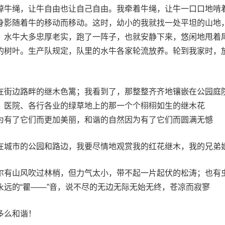
掉牛绳，让牛自由也让自己自由。我牵着牛绳，让牛一口口地啃
身影随着牛的移动而移动。这时，幼小的我就找一处平坦的山地
。水牛大多忠厚老实，跑了一阵子，也就安静下来，悠闲地甩着
的树叶。生产队规定，队里的水牛各家轮流放养。轮到我家时，
在街边路畔的继木色篱；我看到了，那整整齐齐地镶嵌在公园庭
、医院、各行各业的绿草地上的那一个个栩栩如生的继木花
为有了它们而更加美丽，和谐的自然因为有了它们而圆满无憾
在城市的公园和路边，我要尽情地观赏我的红花继木，我的兄弟
尔有山风吹过林梢，但力气太小，带不起一片起伏的松涛；也有
永远的“瞿——”音，说不尽的无边无际无始无终，苍凉而寂寥
多么和谐！