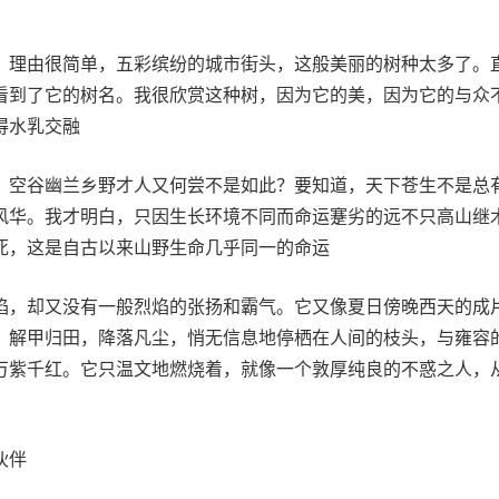
，理由很简单，五彩缤纷的城市街头，这般美丽的树种太多了。
看到了它的树名。我很欣赏这种树，因为它的美，因为它的与众
得水乳交融
，空谷幽兰乡野才人又何尝不是如此？要知道，天下苍生不是总
风华。我才明白，只因生长环境不同而命运蹇劣的远不只高山继
死，这是自古以来山野生命几乎同一的命运
焰，却又没有一般烈焰的张扬和霸气。它又像夏日傍晚西天的成
，解甲归田，降落凡尘，悄无信息地停栖在人间的枝头，与雍容
万紫千红。它只温文地燃烧着，就像一个敦厚纯良的不惑之人，
伙伴