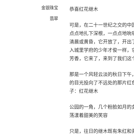
金银珠宝
恭喜红花继木
翡翠
可是，在二十一世纪之交的中
点点地扎下深根，一点点地吮
清晨或黄昏，它开放了，开出
入城里学府的少年才俊一样，
芳香，它来了，来到了我们这
那是一个风轻云淡的秋日下午
的目光投向了不远处的那片红
子：红花继木
公园的一角，几个粉脸如月的
荡漾着甜美的笑容
只是，往日的继木既有朱红和