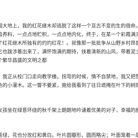
国大地上，我的红花继木却逃脱了这样一个亘古不变的生的宿命
吸养料，一点点地贮积，一点点地内化，终于，在某一个彩霞满
了红花继木所独有的灼灼红花！。就像那一批批争从山野乡村昂
它也跋涉着出来了，满怀饱满的期待，挟着清新的山风，带着泥
个繁华昌盛的文明之都
，我正从校门口走向教学楼。拐弯的时候，情不自禁地，我又把
色的小灌木。这一瞥不要紧，竟给我看到了往日遮掩在叶下的树
女孩坐在绿意环绕的秋千架上朗朗地吟诵着优美的对子，幸福的
青绿，花也分玫红和黄白。叶片圆瓣形，圆而略尖；叶面笼着一