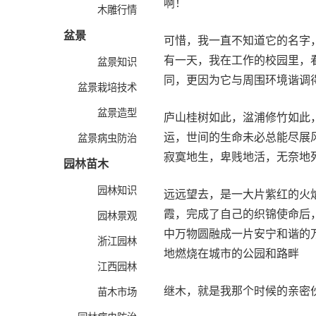
啊！
木雕行情
盆景
可惜，我一直不知道它的名字
有一天，我在工作的校园里，
盆景知识
同，更因为它与周围环境谐调
盆景栽培技术
盆景造型
庐山桂树如此，湓浦修竹如此
运，世间的生命未必总能尽展
盆景病虫防治
寂寞地生，卑贱地活，无奈地
园林苗木
园林知识
远远望去，是一大片紫红的火
霞，完成了自己的织锦使命后
园林景观
中万物圆融成一片安宁和谐的
浙江园林
地燃烧在城市的公园和路畔
江西园林
继木，就是我那个时候的亲密
苗木市场