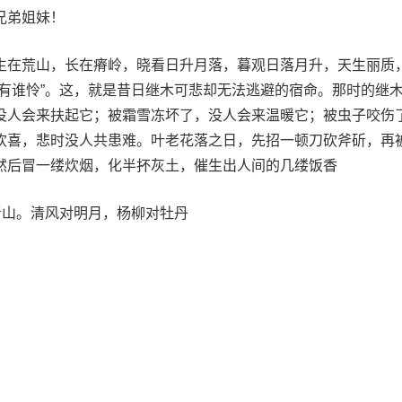
兄弟姐妹！
生在荒山，长在瘠岭，晓看日升月落，暮观日落月升，天生丽质
断有谁怜”。这，就是昔日继木可悲却无法逃避的宿命。那时的继
没人会来扶起它；被霜雪冻坏了，没人会来温暖它；被虫子咬伤
欢喜，悲时没人共患难。叶老花落之日，先招一顿刀砍斧斫，再
然后冒一缕炊烟，化半抔灰土，催生出人间的几缕饭香
青山。清风对明月，杨柳对牡丹