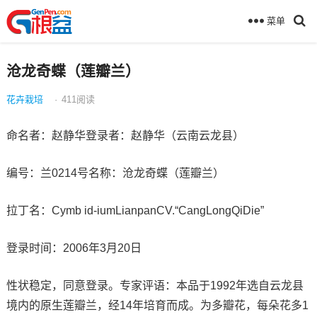
菜单
沧龙奇蝶（莲瓣兰）
花卉栽培
·
411
阅读
命名者：赵静华登录者：赵静华（云南云龙县）
编号：兰0214号名称：沧龙奇蝶（莲瓣兰）
拉丁名：Cymb id-iumLianpanCV.“CangLongQiDie”
登录时间：2006年3月20日
性状稳定，同意登录。专家评语：本品于1992年选自云龙县
境内的原生莲瓣兰，经14年培育而成。为多瓣花，每朵花多1