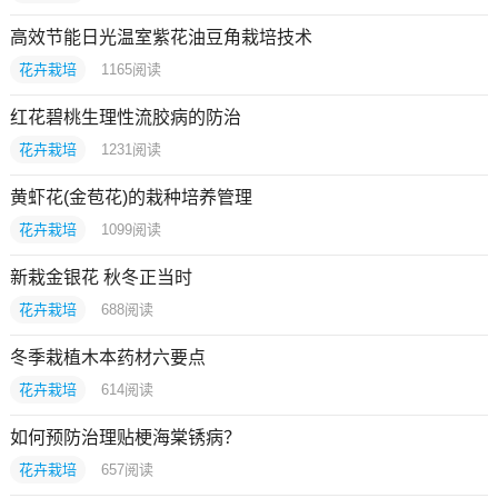
高效节能日光温室紫花油豆角栽培技术
花卉栽培
1165
阅读
红花碧桃生理性流胶病的防治
花卉栽培
1231
阅读
黄虾花(金苞花)的栽种培养管理
花卉栽培
1099
阅读
新栽金银花 秋冬正当时
花卉栽培
688
阅读
冬季栽植木本药材六要点
花卉栽培
614
阅读
如何预防治理贴梗海棠锈病？
花卉栽培
657
阅读