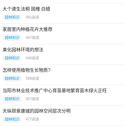
大个速生法桐 国槐 白蜡
园林知识
491
阅读
家居室内种植花卉大推荐
园林知识
587
阅读
美化园林环境的想法
园林知识
646
阅读
怎样使用植物生长物质?
园林知识
599
阅读
当阳市林业技术推广中心育苗基地繁育苗木绿火正旺
园林知识
567
阅读
天纵颐景康城的园林空间层次分明
园林知识
477
阅读