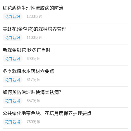
红花碧桃生理性流胶病的防治
花卉栽培
1233
阅读
黄虾花(金苞花)的栽种培养管理
花卉栽培
1100
阅读
新栽金银花 秋冬正当时
花卉栽培
690
阅读
冬季栽植木本药材六要点
花卉栽培
617
阅读
如何预防治理贴梗海棠锈病？
花卉栽培
657
阅读
公共绿化地带色块、花坛月度保养护理要点
花卉栽培
760
阅读