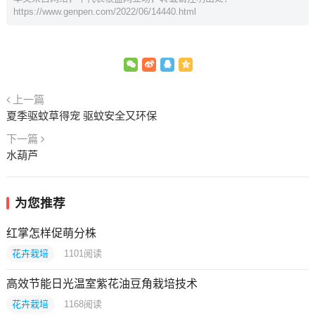
https://www.genpen.com/2022/06/14440.html
上一篇
夏季驱蚊草得宠 驱蚊安全又环保
下一篇
水葫芦
为您推荐
红掌怎样促萌分株
花卉栽培
1101
阅读
高效节能日光温室紫花油豆角栽培技术
花卉栽培
1168
阅读