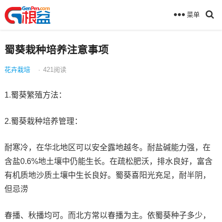
菜单
蜀葵栽种培养注意事项
花卉栽培
·
421
阅读
1.蜀葵繁殖方法：
2.蜀葵栽种培养管理：
耐寒冷，在华北地区可以安全露地越冬。耐盐碱能力强，在
含盐0.6%地土壤中仍能生长。在疏松肥沃，排水良好，富含
有机质地沙质土壤中生长良好。蜀葵喜阳光充足，耐半阴，
但忌涝
春播、秋播均可。而北方常以春播为主。依蜀葵种子多少，