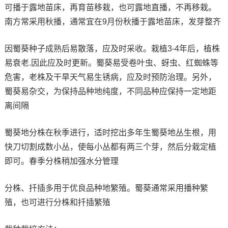
可播于露地苗床，再育苗移栽，也可露地直播，不再移栽。
南方常采用秋播，通常宜在9月份秋播于露地苗床，发芽整齐
因蜀葵种子成熟后易散落，应及时采收。栽植3-4年后，植株
易衰老.因此应及时更新。蜀葵易受卷叶虫、蚜虫、红蜘蛛等
危害，老株及干旱天气易生锈病，应及时预防治理。另外，
蜀葵易杂交，为保持品种地纯度，不同品种应保持一定地距
离间隔
蜀葵地分株在秋季进行，适时挖出多年生蜀葵地丛生根，用
快刀切割成数小丛，使每小丛都有两三个芽，然后分栽定植
即可。春季分株稍加强水分管理
分株、扦插多用于优良品种地繁殖。蜀葵通常采用播种繁
殖，也可进行分株和扦插繁殖