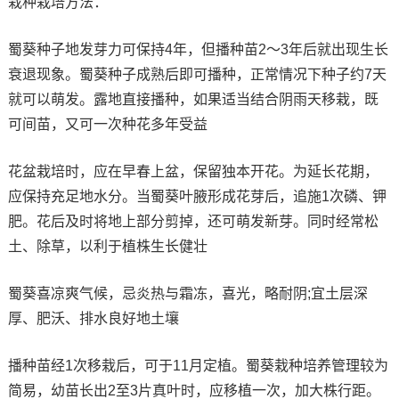
栽种栽培方法：
蜀葵种子地发芽力可保持4年，但播种苗2～3年后就出现生长
衰退现象。蜀葵种子成熟后即可播种，正常情况下种子约7天
就可以萌发。露地直接播种，如果适当结合阴雨天移栽，既
可间苗，又可一次种花多年受益
花盆栽培时，应在早春上盆，保留独本开花。为延长花期，
应保持充足地水分。当蜀葵叶腋形成花芽后，追施1次磷、钾
肥。花后及时将地上部分剪掉，还可萌发新芽。同时经常松
土、除草，以利于植株生长健壮
蜀葵喜凉爽气候，忌炎热与霜冻，喜光，略耐阴;宜土层深
厚、肥沃、排水良好地土壤
播种苗经1次移栽后，可于11月定植。蜀葵栽种培养管理较为
简易，幼苗长出2至3片真叶时，应移植一次，加大株行距。