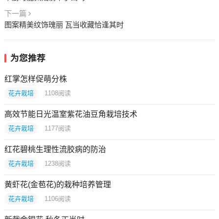
下一篇
图案精美纹饰瑰丽 瓦当收藏恰逢其时
为您推荐
红掌怎样促萌分株
花卉栽培
1108
阅读
高效节能日光温室紫花油豆角栽培技术
花卉栽培
1177
阅读
红花碧桃生理性流胶病的防治
花卉栽培
1238
阅读
黄虾花(金苞花)的栽种培养管理
花卉栽培
1106
阅读