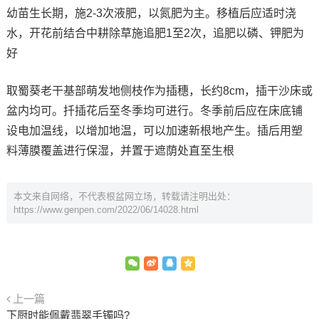
幼苗生长期，施2-3次液肥，以氮肥为主。移植后应适时浇
水，开花前结合中耕除草施追肥1至2次，追肥以磷、钾肥为
好
取蜀葵老干基部萌发地侧枝作为插穗，长约8cm，插干沙床或
盆内均可。扦插花后至冬季均可进行。冬季前后应在床底铺
设电加温线，以增加地温，可以加速新根地产生。插后用塑
料薄膜覆盖进行保湿，并置于遮荫处直至生根
本文来自网络，不代表根盆网立场，转载请注明出处：
https://www.genpen.com/2022/06/14028.html
上一篇
下厨时能佩戴翡翠手镯吗?