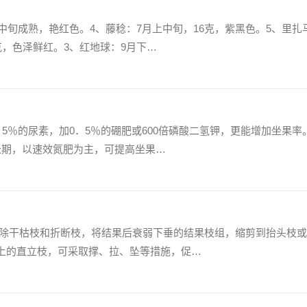
月中旬成熟，艳红色。4、藤稔：7月上中旬，16克，紫黑色。5、里扎
克，色泽鲜红。3、红地球：9月下…
．5％的尿素，加0．5％的硼肥或600倍磷酸二氢钾，更能增加坐果率
长期，以速效氮肥为主，可提高坐果…
剪除干枯枝和折断枝，将结果后衰弱下垂的结果枝组，缩剪到抬头枝
上的直立枝，可采取撑、拉、坠等措施，促…