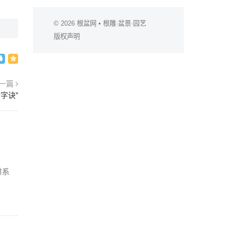
© 2026
根盆网
• 根雕·盆景·园艺
版权声明
一篇
字诀”
排系