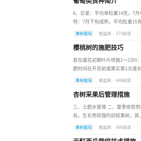
葡萄类良种简介
6、巨星：平均单粒重14克，7
特：7月下旬成熟，平均粒重15
果树栽培
根盆网
·
573
阅读
樱桃树的施肥技巧
若在盛花初期叶片喷施1～2次0
肥时间在开花前或果实第1次速
果树栽培
根盆网
·
649
阅读
杏树采果后管理措施
三、土肥水管理 二、夏季修剪
处。生长势较强的初结果树，其
果树栽培
根盆网
·
695
阅读