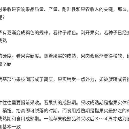
时采收是影响果品质量、产量、耐贮性和果农收入的关键，那么
呢？
子有逐渐变成褐色的规律。看种子颜色。剥开果实，若种子已经
成熟
的硬度。看果实硬度。随着果实的成熟，果肉会逐渐变得松软，
较坚硬
柄基部与果枝间形成了离层，果实稍受一点外力，如被旋转或者
种往往需要提前采收。看果实的成熟期。采收成熟期是指果实体
，稍扭、抬高即可脱落的时期，而食用成熟期是指果实最好吃的
成熟期和食用成熟期。一般苹果晚熟品种采收后３～４周才达到
期基本一致