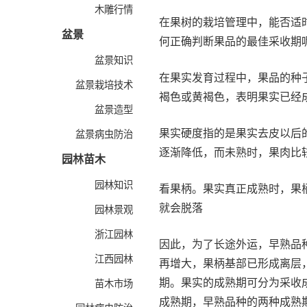
木雕行情
在果树的栽培管理中，能否适
盆景
何正确判断果品的最佳采收期
盆景知识
在果实发育过程中，果品的种
盆景栽培技术
褐色或黄褐色，表明果实已经
盆景造型
果实硬度指的是果实去皮以后
盆景病虫防治
逐渐降低，而未熟时，果肉比
园林苗木
园林知识
看果柄。果实真正成熟时，果
就会脱落
园林景观
浙江园林
因此，为了长途外运，早熟品
江西园林
再增大，果柄基部已形成离层
期。果实的成熟期可分为采收
苗木市场
成熟期，早熟品种的两种成熟