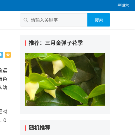
星期六
搜索
推荐：三月金弹子花季
途运
着色
从幼
需时
１０
随机推荐