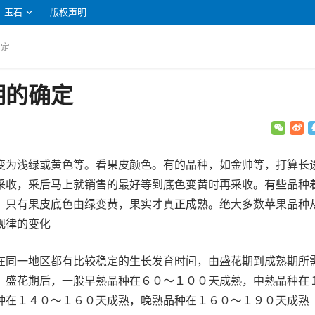
玉石
版权声明
确定
期的确定
变为浅绿或黄色等。看果皮颜色。有的品种，如金帅等，打算长
采收，采后马上就销售的最好等到底色变黄时再采收。有些品种
，只有果皮底色由绿变黄，果实才真正成熟。绝大多数苹果品种
规律的变化
在同一地区都有比较稳定的生长发育时间，由盛花期到成熟期所
。盛花期后，一般早熟品种在６０～１００天成熟，中熟品种在
种在１４０～１６０天成熟，晚熟品种在１６０～１９０天成熟