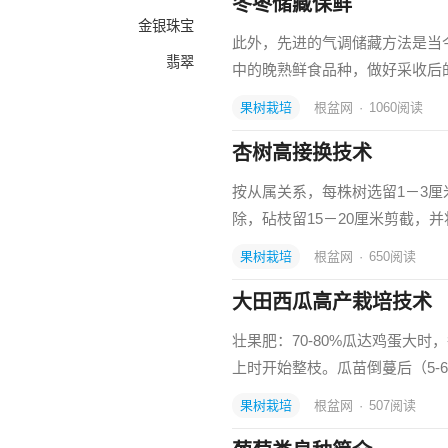
冬枣储藏保鲜
金银珠宝
此外，先进的气调储藏方法是当
翡翠
中的晚熟鲜食品种，做好采收后
果树栽培
根盆网
·
1060
阅读
杏树高接换技术
按从属关系，每株树选留1－3厘
除，砧枝留15－20厘米剪截，
果树栽培
根盆网
·
650
阅读
大田西瓜高产栽培技术
壮果肥：70-80%瓜达鸡蛋大时
上时开始整枝。瓜苗倒蔓后（5-
果树栽培
根盆网
·
507
阅读