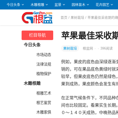
今日头条
木雕根雕
盆景
园林苗木
花卉园艺
首页
/
果树栽培
/ 苹果最佳采收期的
苹果最佳采收
栏目导航
今日头条
果树栽培
根盆网
·
·
396
阅读
市场动态
例如，果皮的底色由深绿逐渐
法律法规
销的，可在果品底色黄绿时就
植物保护
较早，但果皮底色仍然是绿色
木雕根雕
果到成熟，果皮颜色会发生有
根雕艺术
在正常气候条件下，不同品种
根艺鉴赏
间也比较固定。看果实生长期
木雕家俱
０～１４０天成熟，中晚熟品