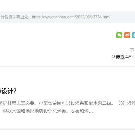
，转载请注明出处：
https://www.genpen.com/2022/06/13734.html
下
盆栽珠兰“十
与设计？
防护林带尤其必要。小型葡萄园可只设灌渠和灌水沟二级。（3）灌
，根据水源和地形地势设计总灌渠、支渠和灌…