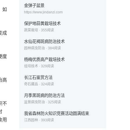
金弹子盆景
，如
https://www.jindanzi.com
保护地蒜黄栽培技术
蔬菜栽培
·
355
阅读
变成
水仙花褐斑病防治技术
园林病虫防治
·
384
阅读
硬度
杨梅优质高产栽培技术
组培技术
·
329
阅读
长江石鉴赏方法
抬高
奇石藏品
·
324
阅读
月季黑斑病的防治方法
盆景病虫防治
·
325
阅读
积不
时
我省森林防火知识竞赛活动圆满结束
食用
江西园林
·
393
阅读