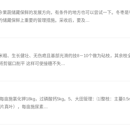
今果蔬储藏保鲜的发展方向，有条件的地方也可以尝试一下。冬枣是
的储藏保鲜上重要的管理措施。采收后，要及…
米粗、生长健壮、无伤疤且基部光滑的技8－10个做为砧枝，其余枝
并将剪锯口削平 这样可使接穗不失…
，每亩施氯化钾18kg，过磷酸钙5kg。5、大田管理：⑴整枝：主蔓0.5
6片真叶），每亩施尿素…