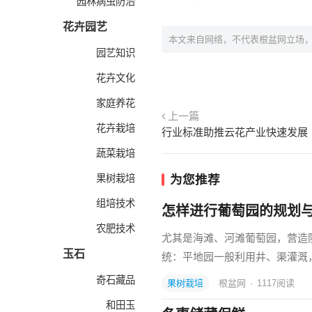
园林病虫防治
花卉园艺
本文来自网络，不代表根盆网立场
园艺知识
花卉文化
家庭养花
上一篇
花卉栽培
行业标准助推云花产业快速发展
蔬菜栽培
果树栽培
为您推荐
组培技术
怎样进行葡萄园的规划
农肥技术
尤其是海滩、河滩葡萄园，营造
玉石
统：平地园一般利用井、渠灌溉
奇石藏品
果树栽培
根盆网
·
1117
阅读
和田玉