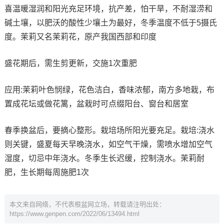
喜温暖湿润和阳光充足环境，抗产差，怕干旱，不耐湿涝和
碱土壤，以肥沃的酸性少壤土为最好，冬季温度不低于5摄氏
度。茉莉又名茉莉花，原产我国西部和印度
盛花期后，需生剪更新，交施1次重肥
应用:茉莉叶色悯绿，花色洁白，香味浓郁，南方多地栽，布
置成花坛或做花篱，盆栽时可点缀阳台、窗台和居室
春季换盆后，要摘心整形。栽培场所阳光要充足。栽培:浇水
则关键，盛夏每天早晚浇水，如空气干燥，需喷水增加空气
湿度，切忌中年浇水。冬季生长迟缓，控制浇水。茉莉耐
肥，生长期每周施肥1次
本文来自网络，不代表根盆网立场，转载请注明出处：
https://www.genpen.com/2022/06/13494.html