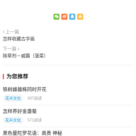
上一篇
怎样收藏古字画
下一篇
除草剂－威霸（菠菜）
为您推荐
铁树雌雄株同时开花
花卉文化
607
阅读
怎样养好金盏菊
花卉文化
571
阅读
黑色曼陀罗花语：高贵 神秘