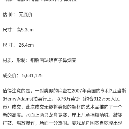
估 价： 无底价
尺寸：高5.3cm
尺 寸： 26.4cm
材质、形制：铜胎画珐琅百子鼻烟壶
成交价： 5,631,125
值得注意的是，一对类似的扁壶在2007年英国的亨利?亚当斯
(Henry Adams)拍卖行上，以76万英镑（约合912万元人民
币）成交，此次成交无疑将类似的题材的艺术品推向了一个
新的高度。水面上两只龙舟竞赛，岸上儿童摇旗呐喊，敲锣
打鼓、燃放爆竹，场面十分热闹。婴戏龙舟图案自乾隆出现