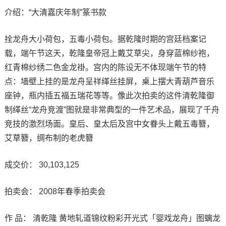
介绍：“大清嘉庆年制”篆书款
拴龙舟大小荷包，五毒小荷包。据乾隆时期的宫廷档案记
载，端午节这天，乾隆皇帝冠上戴艾草尖，身穿蓝棉纱袍，
红青棉纱绣二色金龙褂。宫内的陈设无不体现端午节的特
点：墙壁上挂的是龙舟呈祥缂丝挂屏，桌上摆大青葫芦音乐
座钟，瓶内插五福五瑞花等等。像此次拍卖的这件清乾隆御
制缂丝“龙舟竞渡”图就是非常典型的一件艺术品，展现了千舟
竞技的激烈场面。皇后、皇太后及宫中女眷头上戴五毒簪，
艾草簪，绸布制的老虎簪
成交价： 30,103,125
拍卖会： 2008年春季拍卖会
作 品： 清乾隆 黄地轧道锦纹粉彩开光式「婴戏龙舟」图螭龙