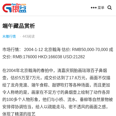
菜单
端午藏品赏析
木雕行情
·
443
阅读
市场行情： 2004-1-12 北京翰海 估价: RMB50,000-70,000 成
交价: RMB:176000 HKD:166038 USD:21282
在2004年北京翰海的春拍中，清嘉庆铜胎画珐琅百子鼻烟
壶，估价5万至7万元，成交价达到了17.6万元，画面不仅描
绘了龙舟竞渡、端午食粽、敲锣吹打等各种场面，而且更加
令人称绝的是，画家在不足方寸的鼻烟壶上绘制了动作各异
的100多个人物形象，他们与小桥、流水、垂柳等自然景物被
安排得协调恰当，给人以疏能走马、密不透风的画面之感，
体现了精湛的技艺