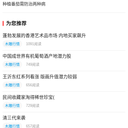
种植番茄需防治两种病
为您推荐
蓬勃发展的香港艺术品市场 内地买家飙升
木雕行情
1091
阅读
中国成世界有机葡萄酒产地潜力股
木雕行情
749
阅读
王沂东红系列看涨 版画升值潜力较弱
木雕行情
656
阅读
民间收藏家淘得稀世珍宝(
木雕行情
729
阅读
清三代来袭
木雕行情
657
阅读