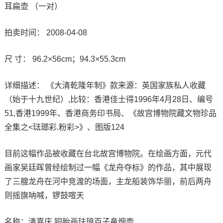
耳扁壶 （一对）
拍卖时间： 2008-04-08
尺 寸： 96.2×56cm；94.3×55.3cm
详细描述： 《大清乾隆年制》款来源：英国家族私人收藏
（始于十九世纪）,比较：香港佳士得1996年4月28日、编号
51,香港1999年、香港商务印书局、《故宫博物院藏文物珍品
全集之<琺瑯彩.粉彩>》、图版124
目前这幅作品被收藏在台北故宫博物院。在绘画方面，元代
画家吴廷晖曾经绘制过一幅《龙舟夺标》的作品，其中展现
了三艘龙舟在河中竞渡的场面，主龙船装饰华丽，前后两舟
则摇旗呐喊，锣鼓喧天
名称：清嘉庆 铜胎画珐琅百子鼻烟壶