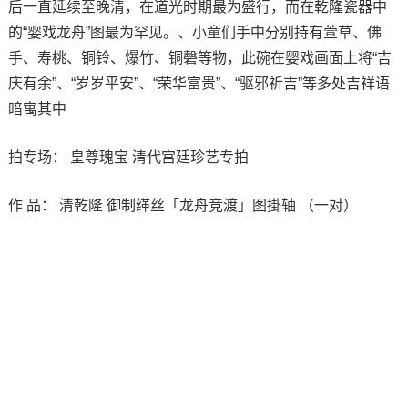
后一直延续至晚清，在道光时期最为盛行，而在乾隆瓷器中
的“婴戏龙舟”图最为罕见。、小童们手中分别持有萱草、佛
手、寿桃、铜铃、爆竹、铜磬等物，此碗在婴戏画面上将“吉
庆有余”、“岁岁平安”、“荣华富贵”、“驱邪祈吉”等多处吉祥语
暗寓其中
拍专场： 皇尊瑰宝 清代宫廷珍艺专拍
作 品： 清乾隆 御制缂丝「龙舟竞渡」图掛轴 （一对）