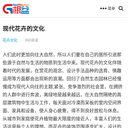
菜单
现代花卉的文化
花卉文化
·
460
阅读
人们此时更加向往大自然，所以人们要在自己的居所引进那
些源于自然与生活的物质到生活中来。现代花卉的文化伴随
着时代的发展，在赏花的观念、设计手法品种的选育、情趣
运用等方面都会出现新的浪潮。回归了自然生态园林已经慢
慢成为现代人向往的主题;紧张、竞争激烈的社会里，在拥挤
的人群中进行奔波，离绿地是越来越远，在大自然隔绝的高
层建筑物中生活与工作，每天面对冷漠而呆板的室内空间界
面、家具和设备，使人身心疲惫，得不到良好放松与休息。
从城市到家庭使花卉植物最大限度的接近人，丰富人们的生
活这是每个人的理想。而花卉的装饰范围逐步扩大，设计的