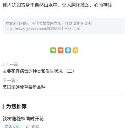
使人犹如置身于自然山水中，让人胸怀激荡、心驰神往
本文来自网络，不代表根盆网立场，转载请注明出处：
https://www.genpen.com/2022/06/12863.html
上一篇
主要花卉病毒的种类和发生状况 （二）
下一篇
美国无硬梗草莓新品种
为您推荐
铁树雌雄株同时开花
花卉文化
611
阅读