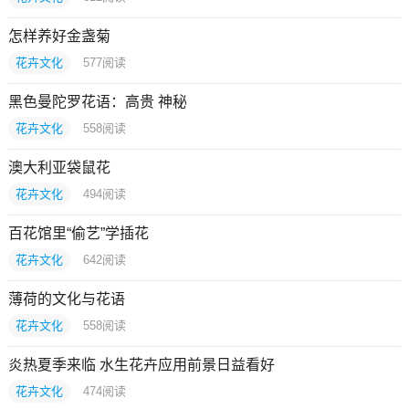
怎样养好金盏菊
花卉文化
577
阅读
黑色曼陀罗花语：高贵 神秘
花卉文化
558
阅读
澳大利亚袋鼠花
花卉文化
494
阅读
百花馆里“偷艺”学插花
花卉文化
642
阅读
薄荷的文化与花语
花卉文化
558
阅读
炎热夏季来临 水生花卉应用前景日益看好
花卉文化
474
阅读