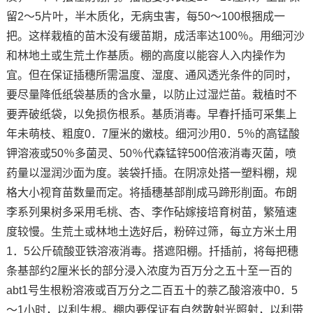
留2～5片叶，半木质化，无病虫害，每50～100根捆成一
把。这样栽植的苗木没有缓苗期，成活率达100％。用细河沙
和林地土或生荒土作基质。棚的高度以能容人入内操作为
宜。但在保证插穗所需温度、湿度、通风透光条件的同时，
要尽量降低纸袋基质的含水量，以防止过湿烂苗。栽植时不
要弄破纸袋，以免损伤根系。基质消毒。早春扦插可采集上
年未萌枝、粗度0．7厘米的嫩枝。细河沙用0．5％的高锰酸
钾溶液或50％多菌灵、50％代森锰锌500倍液消毒灭菌，喷
药量以湿润沙面为度。装袋扦插。在阴凉处搭一塑料棚，规
格大小视育苗数量而定。将插穗基部削成马蹄形削面。布朗
李系列果树多采用毛桃、杏、李作砧嫁接培育树苗，繁殖速
度较慢。生荒土或林地土选好后，粉碎过筛，每立方米土用
1．5公斤硫酸亚铁溶液消毒。搭遮阳棚。扦插前，将每把穗
条基部约2厘米长的部分浸入浓度为百万分之五十至一百的
abt1号生根粉溶液或百万分之二百五十的萘乙酸溶液中0．5
～1小时，以利生根。棚内要保证有自然散射光照射，以利带