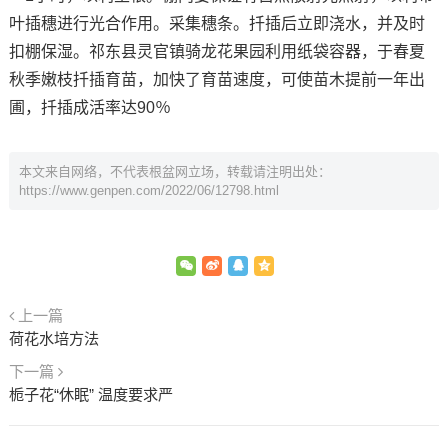
叶插穗进行光合作用。采集穗条。扦插后立即浇水，并及时
扣棚保湿。祁东县灵官镇骑龙花果园利用纸袋容器，于春夏
秋季嫩枝扦插育苗，加快了育苗速度，可使苗木提前一年出
圃，扦插成活率达90％
本文来自网络，不代表根盆网立场，转载请注明出处：
https://www.genpen.com/2022/06/12798.html
上一篇
荷花水培方法
下一篇
栀子花“休眠” 温度要求严