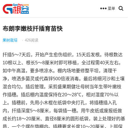
菜单
布朗李嫩枝扦插育苗快
果树栽培
·
426
阅读
扦插5～7天后，开始产生愈伤组织，15天后发根。待根数达
10根以上、根长5～8厘米时即可移植，全过程需40天左右。
如中午高温，要多喷凉水。棚内场地要修整平坦，清理干
净，喷洒多菌灵或代森锌500倍液消毒。最后将细河沙和土壤
混合均匀。插后管理。采剪盛果期健壮母树当年生带叶嫩枝
作插穗。插后棚内温度保持在20～28℃，相对湿度70％以
上。插穗前，先用小木棍在纸袋中央打孔，将插穗插入孔
内，扦插深度5～8厘米，每袋插一穗。用牛皮纸或废报纸做
成长约18～20厘米、直径8厘米的圆形纸袋，装上处理好的基
质，一个个摆在荫棚内。插穗要求长度10～20厘米，上部保