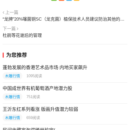
上一篇
“龙牌”20%噻菌铜SC（龙克菌）植保技术人员建议防治其他的对象
下一篇
杜鹃等花谢后的管理
为您推荐
蓬勃发展的香港艺术品市场 内地买家飙升
木雕行情
1095
阅读
中国成世界有机葡萄酒产地潜力股
木雕行情
751
阅读
王沂东红系列看涨 版画升值潜力较弱
木雕行情
659
阅读