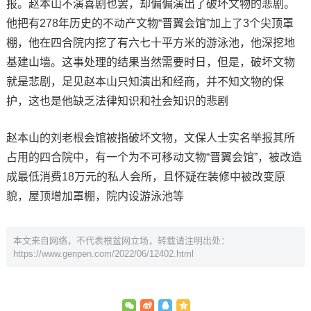
报。赵本山不演喜剧也罢，却偏偏演出了破坏文物的悲剧。
他把有278年历史的不动产文物“晋翼会馆”加上了3个尖顶罩
棚，他在四合院内挖了有六七十平方米的游泳池，他深挖地
基建山墙。这事处理的结果当然需要时日，但是，破坏文物
就是悲剧，足见赵本山只知演出和经商，并不知文物的保
护，这也是他缺乏法律知识和社会知识的悲剧
赵本山的刘老根会馆被指破坏文物，文保人士实名举报其所
占用的四合院中，有一个为不可移动文物“晋翼会馆”，被改造
成最低消费18万元的私人会所，且怀疑在装修中被改变原
貌，屋顶增加罩棚，院内设游泳池等
本文来自网络，不代表根盆网立场，转载请注明出处：
https://www.genpen.com/2022/06/12402.html