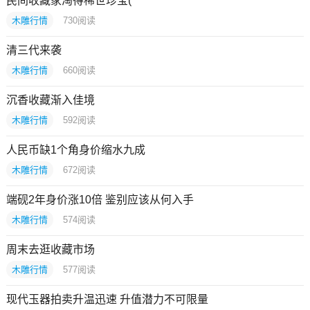
民间收藏家淘得稀世珍宝(
木雕行情
730
阅读
清三代来袭
木雕行情
660
阅读
沉香收藏渐入佳境
木雕行情
592
阅读
人民币缺1个角身价缩水九成
木雕行情
672
阅读
端砚2年身价涨10倍 鉴别应该从何入手
木雕行情
574
阅读
周末去逛收藏市场
木雕行情
577
阅读
现代玉器拍卖升温迅速 升值潜力不可限量