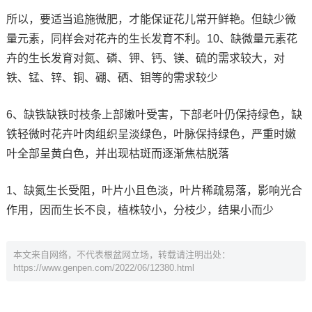
所以，要适当追施微肥，才能保证花儿常开鲜艳。但缺少微
量元素，同样会对花卉的生长发育不利。10、缺微量元素花
卉的生长发育对氮、磷、钾、钙、镁、硫的需求较大，对
铁、锰、锌、铜、硼、硒、钼等的需求较少
6、缺铁缺铁时枝条上部嫩叶受害，下部老叶仍保持绿色，缺
铁轻微时花卉叶肉组织呈淡绿色，叶脉保持绿色，严重时嫩
叶全部呈黄白色，并出现枯斑而逐渐焦枯脱落
1、缺氮生长受阻，叶片小且色淡，叶片稀疏易落，影响光合
作用，因而生长不良，植株较小，分枝少，结果小而少
本文来自网络，不代表根盆网立场，转载请注明出处：
https://www.genpen.com/2022/06/12380.html