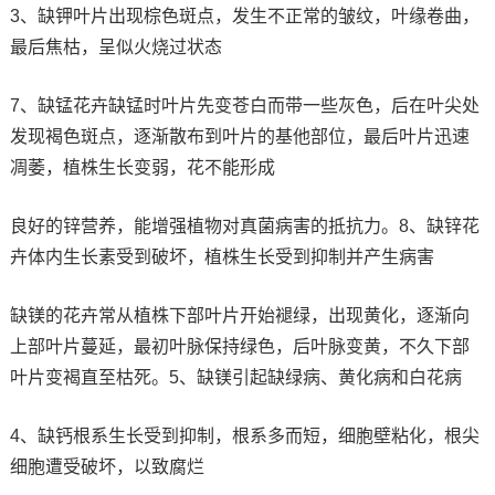
3、缺钾叶片出现棕色斑点，发生不正常的皱纹，叶缘卷曲，
最后焦枯，呈似火烧过状态
7、缺锰花卉缺锰时叶片先变苍白而带一些灰色，后在叶尖处
发现褐色斑点，逐渐散布到叶片的基他部位，最后叶片迅速
凋萎，植株生长变弱，花不能形成
良好的锌营养，能增强植物对真菌病害的抵抗力。8、缺锌花
卉体内生长素受到破坏，植株生长受到抑制并产生病害
缺镁的花卉常从植株下部叶片开始褪绿，出现黄化，逐渐向
上部叶片蔓延，最初叶脉保持绿色，后叶脉变黄，不久下部
叶片变褐直至枯死。5、缺镁引起缺绿病、黄化病和白花病
4、缺钙根系生长受到抑制，根系多而短，细胞壁粘化，根尖
细胞遭受破坏，以致腐烂