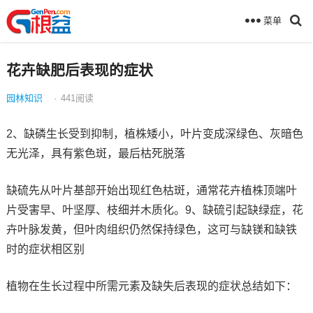
菜单
花卉缺肥后表现的症状
园林知识
·
441
阅读
2、缺磷生长受到抑制，植株矮小，叶片变成深绿色、灰暗色
无光泽，具有紫色斑，最后枯死脱落
缺硫先从叶片基部开始出现红色枯斑，通常花卉植株顶端叶
片受害早、叶坚厚、枝细并木质化。9、缺硫引起缺绿症，花
卉叶脉发黄，但叶肉组织仍然保持绿色，这可与缺镁和缺铁
时的症状相区别
植物在生长过程中所需元素及缺失后表现的症状总结如下：