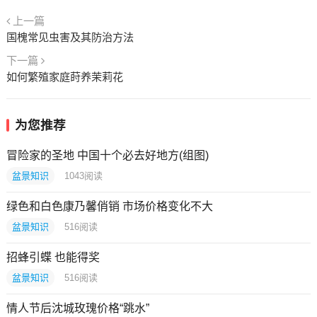
上一篇
国槐常见虫害及其防治方法
下一篇
如何繁殖家庭莳养茉莉花
为您推荐
冒险家的圣地 中国十个必去好地方(组图)
盆景知识
1043
阅读
绿色和白色康乃馨俏销 市场价格变化不大
盆景知识
516
阅读
招蜂引蝶 也能得奖
盆景知识
516
阅读
情人节后沈城玫瑰价格“跳水”