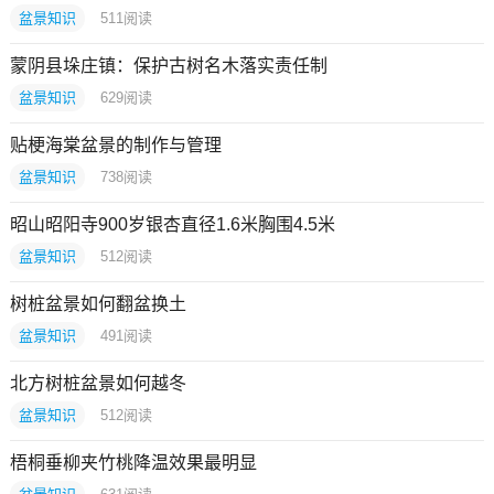
盆景知识
511
阅读
蒙阴县垛庄镇：保护古树名木落实责任制
盆景知识
629
阅读
贴梗海棠盆景的制作与管理
盆景知识
738
阅读
昭山昭阳寺900岁银杏直径1.6米胸围4.5米
盆景知识
512
阅读
树桩盆景如何翻盆换土
盆景知识
491
阅读
北方树桩盆景如何越冬
盆景知识
512
阅读
梧桐垂柳夹竹桃降温效果最明显