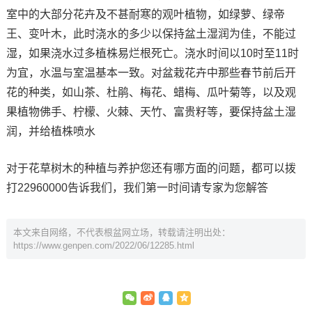
室中的大部分花卉及不甚耐寒的观叶植物，如绿萝、绿帝
王、变叶木，此时浇水的多少以保持盆土湿润为佳，不能过
湿，如果浇水过多植株易烂根死亡。浇水时间以10时至11时
为宜，水温与室温基本一致。对盆栽花卉中那些春节前后开
花的种类，如山茶、杜鹃、梅花、蜡梅、瓜叶菊等，以及观
果植物佛手、柠檬、火棘、天竹、富贵籽等，要保持盆土湿
润，并给植株喷水
对于花草树木的种植与养护您还有哪方面的问题，都可以拨
打22960000告诉我们，我们第一时间请专家为您解答
本文来自网络，不代表根盆网立场，转载请注明出处：
https://www.genpen.com/2022/06/12285.html