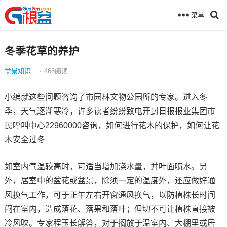
菜单
冬季花草的养护
盆景知识
·
468
阅读
小编就这些问题咨询了市园林文物公园所的专家。进入冬
季，天气逐渐寒冷，许多读者纷纷致电开封日报报业集团市
民呼叫中心22960000咨询，如何进行花木的保护，如何让花
木安全过冬
如室内气温较高时，可适当增加浇水量，并叶面喷水。另
外，居室中的盆花或盆景，除须一定的温度外，还应做好通
风换气工作，可于正午左右开窗通风换气，以防植株长时间
闷在室内，造成落花、落果和落叶；但切不可让植株直接被
冷风吹。专家程玉长解答，对于搁放于温室内、大棚里或居