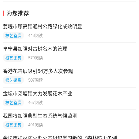
为您推荐
姜堰市顾高镇通村公路绿化成效明显
根艺鉴赏
448
阅读
阜宁县加强对古树名木的管理
根艺鉴赏
579
阅读
香港花卉展吸引54万多人次参观
根艺鉴赏
507
阅读
金坛市尧塘镇大力发展花木产业
根艺鉴赏
467
阅读
我国将加强典型生态系统气候监测
根艺鉴赏
491
阅读
金坛市护林防火办公室组织学习新的《森林防火条例