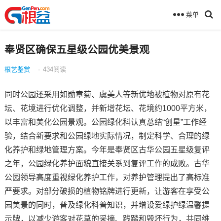
菜单
奉贤区确保五星级公园优美景观
根艺鉴赏
·
434
阅读
同时公园还采用如勋章菊、虞美人等新优地被植物对原有花
坛、花境进行优化调整，并新增花坛、花境约1000平方米，
以丰富和美化公园景观。公园绿化科认真总结“创星”工作经
验，结合新要求和公园绿地实际情况，制定科学、合理的绿
化养护和绿地管理方案。今年是奉贤区古华公园五星级复评
之年，公园绿化养护面貌直接关系到复评工作的成败。古华
公园领导高度重视绿化养护工作，对养护管理提出了高标准
严要求。对部分破损的植物铭牌进行更新，让游客在享受公
园美景的同时，普及绿化科普知识，并增设爱绿护绿温馨提
示牌，以减少游客对花草的采摘、践踏和毁坏行为，共同维