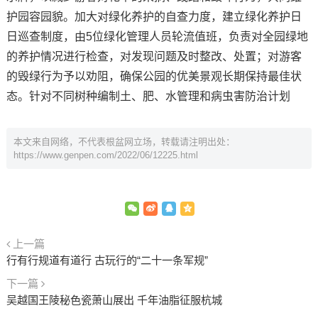
护园容园貌。加大对绿化养护的自查力度，建立绿化养护日
日巡查制度，由5位绿化管理人员轮流值班，负责对全园绿地
的养护情况进行检查，对发现问题及时整改、处置；对游客
的毁绿行为予以劝阻，确保公园的优美景观长期保持最佳状
态。针对不同树种编制土、肥、水管理和病虫害防治计划
本文来自网络，不代表根盆网立场，转载请注明出处：
https://www.genpen.com/2022/06/12225.html
上一篇
行有行规道有道行 古玩行的“二十一条军规”
下一篇
吴越国王陵秘色瓷萧山展出 千年油脂征服杭城