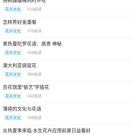
铁树雌雄株同时开花
花卉文化
610
阅读
怎样养好金盏菊
花卉文化
576
阅读
黑色曼陀罗花语：高贵 神秘
花卉文化
558
阅读
澳大利亚袋鼠花
花卉文化
494
阅读
百花馆里“偷艺”学插花
花卉文化
642
阅读
薄荷的文化与花语
花卉文化
558
阅读
炎热夏季来临 水生花卉应用前景日益看好