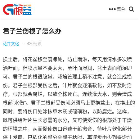
菜单
君子兰伤根了怎么办
花卉文化
·
420
阅读
换土后，将花盆移至荫凉处，防止雨淋，每天用清水多次喷
洒叶面，但喷水量不要太大，至叶面湿润，盆土表面稍湿即
可。君子兰的根很脆嫩，栽培管理上稍不注意，就会造成损
伤。君子兰根部受伤之后，叶片就会逐渐软化，如不及时治
疗，根部就会腐烂，以致全株死亡。连续灌大水，则会造成
根部“水伤”。君子兰根部受伤就必须马上更换盆土，在换土的
同时，要将伤口处涂抹草木灰或硫磺粉，以防腐烂。这样，
既可供给叶片生长必需的水分，又可使受伤的根部处于干燥
的环境之中，从而促使伤口迅速干缩愈合，待叶片软化部分
停止发展，已软化的部分全部干枯时，再逐步由少到多增加