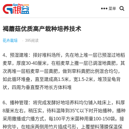
菜单
褐蘑菇优质高产栽种培养技术
花卉栽培
·
395
阅读
4、预湿建堆：择好堆料场所，先在地上堆一层已预湿过地稻
麦草，厚度30-40厘米，在稻麦草上撒一层已调湿地粪肥，其
次再堆一层稻麦草一层粪肥，做到草料粪肥比例混合均匀，
如此循环堆叠，直至建成高1.5米，宽1.5-2米，堆顶呈龟背
状，四周为垂直整齐地长方体料堆
6、播种管理：将完成发酵好地培养料均匀铺入畦床上，料厚
8厘米左右，稍压实，待料温降到35℃以下时开始播种，播种
采用撒播或穴播方式，每100平方米菌种用量100-150袋。接
种完毕，在畦床两侧用竹片插成弓形，上覆塑料薄膜保温保