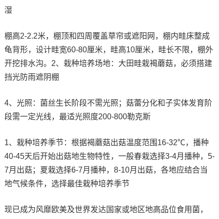
湿
棚高2-2.2米，棚顶和四周覆盖草帘或遮阳网，棚内畦床整成
龟背形，设计畦宽60-80厘米，畦高10厘米，畦长不限，棚外
开挖排水沟。2、栽种培养场地：大田畦栽褐蘑菇，必须搭建
挡光防雨遮阴棚
4、光照：菌丝生长阶段不需光照；菇蕾分化和子实体发育阶
段需一定光线，最适光照度200-800勒克斯
1、栽种培养季节：根据褐蘑菇出菇温度范围16-32℃，播种
40-45天后开始出菇地生物特性，一般春栽选择3-4月播种，5-
7月出菇；夏栽选择6-7月播种，8-10月出菇，各地应结合当
地气候条件，选择最佳栽种培养季节
现已成为风靡欧美及世界发达国家或地区地高品位食用菌，