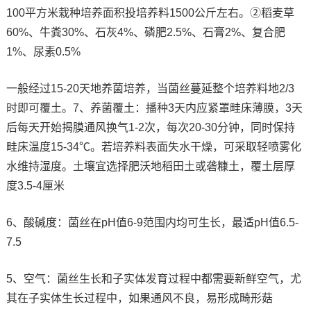
100平方米栽种培养面积投培养料1500公斤左右。②稻麦草
60%、牛粪30%、石灰4%、磷肥2.5%、石膏2%、复合肥
1%、尿素0.5%
一般经过15-20天地养菌培养，当菌丝蔓延整个培养料地2/3
时即可覆土。7、养菌覆土：播种3天内应紧罩畦床薄膜，3天
后每天开始揭膜通风换气1-2次，每次20-30分钟，同时保持
畦床温度15-34℃。若培养料表面失水干燥，可采取轻喷雾化
水维持湿度。土壤宜选择肥沃地稻田土或砻糠土，覆土层厚
度3.5-4厘米
6、酸碱度：菌丝在pH值6-9范围内均可生长，最适pH值6.5-
7.5
5、空气：菌丝生长和子实体发育过程中都需要新鲜空气，尤
其在子实体生长过程中，如果通风不良，易形成畸形菇