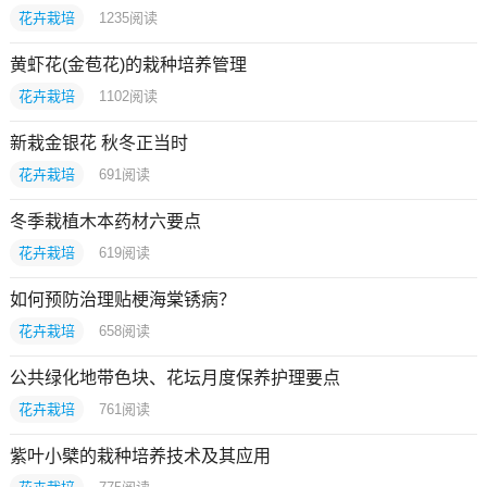
花卉栽培
1235
阅读
黄虾花(金苞花)的栽种培养管理
花卉栽培
1102
阅读
新栽金银花 秋冬正当时
花卉栽培
691
阅读
冬季栽植木本药材六要点
花卉栽培
619
阅读
如何预防治理贴梗海棠锈病？
花卉栽培
658
阅读
公共绿化地带色块、花坛月度保养护理要点
花卉栽培
761
阅读
紫叶小檗的栽种培养技术及其应用