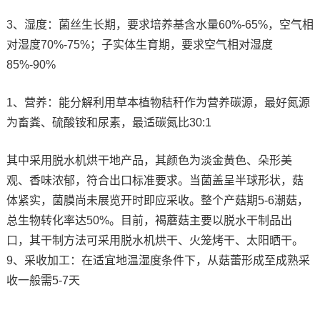
3、湿度：菌丝生长期，要求培养基含水量60%-65%，空气相
对湿度70%-75%；子实体生育期，要求空气相对湿度
85%-90%
1、营养：能分解利用草本植物秸秆作为营养碳源，最好氮源
为畜粪、硫酸铵和尿素，最适碳氮比30:1
其中采用脱水机烘干地产品，其颜色为淡金黄色、朵形美
观、香味浓郁，符合出口标准要求。当菌盖呈半球形状，菇
体紧实，菌膜尚未展览开时即应采收。整个产菇期5-6潮菇，
总生物转化率达50%。目前，褐蘑菇主要以脱水干制品出
口，其干制方法可采用脱水机烘干、火笼烤干、太阳晒干。
9、采收加工：在适宜地温湿度条件下，从菇蕾形成至成熟采
收一般需5-7天