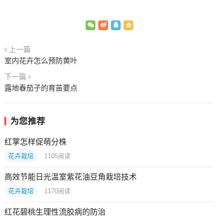
上一篇
室内花卉怎么预防黄叶
下一篇
露地春茄子的育苗要点
为您推荐
红掌怎样促萌分株
花卉栽培
1105
阅读
高效节能日光温室紫花油豆角栽培技术
花卉栽培
1170
阅读
红花碧桃生理性流胶病的防治