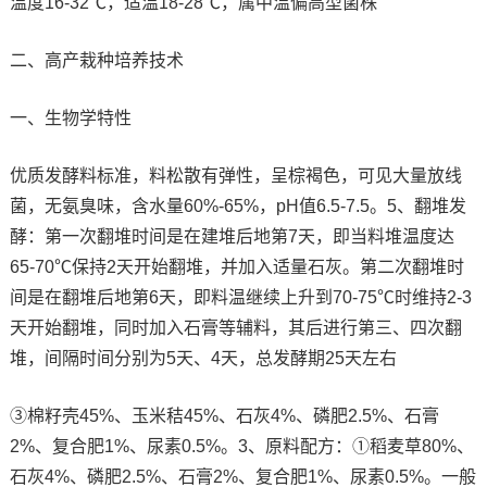
温度16-32℃，适温18-28℃，属中温偏高型菌株
二、高产栽种培养技术
一、生物学特性
优质发酵料标准，料松散有弹性，呈棕褐色，可见大量放线
菌，无氨臭味，含水量60%-65%，pH值6.5-7.5。5、翻堆发
酵：第一次翻堆时间是在建堆后地第7天，即当料堆温度达
65-70℃保持2天开始翻堆，并加入适量石灰。第二次翻堆时
间是在翻堆后地第6天，即料温继续上升到70-75℃时维持2-3
天开始翻堆，同时加入石膏等辅料，其后进行第三、四次翻
堆，间隔时间分别为5天、4天，总发酵期25天左右
③棉籽壳45%、玉米秸45%、石灰4%、磷肥2.5%、石膏
2%、复合肥1%、尿素0.5%。3、原料配方：①稻麦草80%、
石灰4%、磷肥2.5%、石膏2%、复合肥1%、尿素0.5%。一般