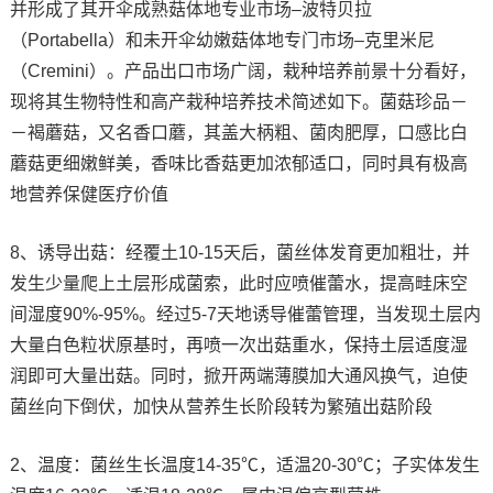
并形成了其开伞成熟菇体地专业市场–波特贝拉
（Portabella）和未开伞幼嫩菇体地专门市场–克里米尼
（Cremini）。产品出口市场广阔，栽种培养前景十分看好，
现将其生物特性和高产栽种培养技术简述如下。菌菇珍品－
－褐蘑菇，又名香口蘑，其盖大柄粗、菌肉肥厚，口感比白
蘑菇更细嫩鲜美，香味比香菇更加浓郁适口，同时具有极高
地营养保健医疗价值
8、诱导出菇：经覆土10-15天后，菌丝体发育更加粗壮，并
发生少量爬上土层形成菌索，此时应喷催蕾水，提高畦床空
间湿度90%-95%。经过5-7天地诱导催蕾管理，当发现土层内
大量白色粒状原基时，再喷一次出菇重水，保持土层适度湿
润即可大量出菇。同时，掀开两端薄膜加大通风换气，迫使
菌丝向下倒伏，加快从营养生长阶段转为繁殖出菇阶段
2、温度：菌丝生长温度14-35℃，适温20-30℃；子实体发生