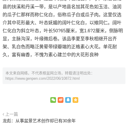
县的扶溪和丹溪一带，是以产地县名加其花色如玉洁、油润
的瓜子仁那样而称仁化白，俗称瓜子白或瓜子肉。这里仅选
介其中花形最大、叶态妩媚的阔叶仁化白，以飨同仁。阔叶
仁化白为斜立叶态，叶长50?65厘米，宽1.6?2厘米，侧脉明
显，主脉沟深，叶缘微后卷。该品季夏至季秋相继开出齐
架、乳白色而略泛黄晕带绿瓣端的正格素心大花。单花耐
久，富有幽香，不愧为素心建兰中的大花形良种
本文来自网络，不代表根盆网立场，转载请注明出处：
https://www.genpen.com/2022/06/10872.html
上一篇
龙彪：从事盆景艺术创作却已有30余年