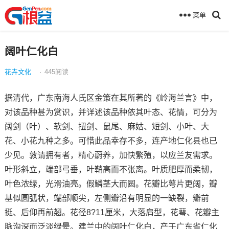
菜单
阔叶仁化白
花卉文化
·
445
阅读
据清代，广东南海人氏区金策在其所著的《岭海兰言》中，
对该品种甚为赏识，并详述该品种依其叶态、花情，可分为
阔剑（叶）、软剑、扭剑、鼠尾、麻姑、短剑、小叶、大
花、小花九种之多。可惜此品幸存不多，连产地仁化县也已
少见。敦请拥有者，精心蔚养，加快繁殖，以应兰友需求。
叶形斜立，端部弓垂，叶鞘高而不张离。叶质肥厚而柔韧，
叶色浓绿，光滑油亮。假鳞茎大而圆。花瓣比萼片更阔，瓣
基似圆弧状，端部顺尖，左侧瓣沿有明显的一缺裂，瓣前
挺、后仰再前翘。花径8?11厘米，大落肩型，花萼、花瓣主
脉沟深而泛淡绿晕。建兰中的阔叶仁化白，产于广东省仁化