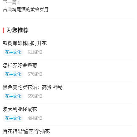
下一篇
古典鸡尾酒的黄金岁月
为您推荐
铁树雌雄株同时开花
花卉文化
611
阅读
怎样养好金盏菊
花卉文化
578
阅读
黑色曼陀罗花语：高贵 神秘
花卉文化
558
阅读
澳大利亚袋鼠花
花卉文化
494
阅读
百花馆里“偷艺”学插花