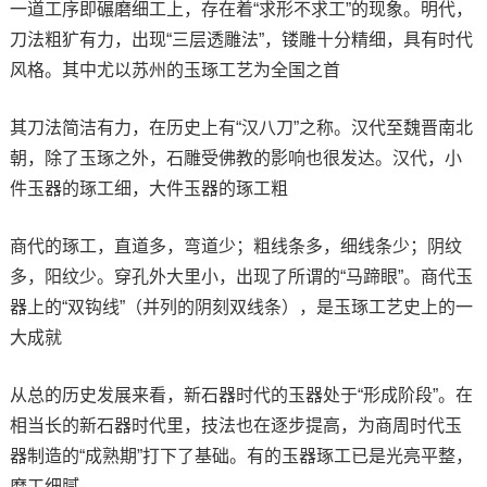
一道工序即碾磨细工上，存在着“求形不求工”的现象。明代，
刀法粗犷有力，出现“三层透雕法”，镂雕十分精细，具有时代
风格。其中尤以苏州的玉琢工艺为全国之首
其刀法简洁有力，在历史上有“汉八刀”之称。汉代至魏晋南北
朝，除了玉琢之外，石雕受佛教的影响也很发达。汉代，小
件玉器的琢工细，大件玉器的琢工粗
商代的琢工，直道多，弯道少；粗线条多，细线条少；阴纹
多，阳纹少。穿孔外大里小，出现了所谓的“马蹄眼”。商代玉
器上的“双钩线”（并列的阴刻双线条），是玉琢工艺史上的一
大成就
从总的历史发展来看，新石器时代的玉器处于“形成阶段”。在
相当长的新石器时代里，技法也在逐步提高，为商周时代玉
器制造的“成熟期”打下了基础。有的玉器琢工已是光亮平整，
磨工细腻