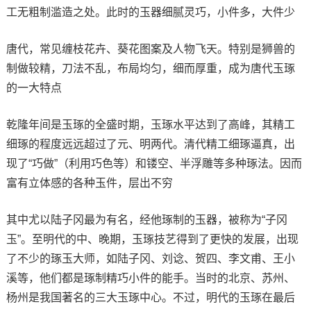
工无粗制滥造之处。此时的玉器细腻灵巧，小件多，大件少
唐代，常见缠枝花卉、葵花图案及人物飞天。特别是狮兽的
制做较精，刀法不乱，布局均匀，细而厚重，成为唐代玉琢
的一大特点
乾隆年间是玉琢的全盛时期，玉琢水平达到了高峰，其精工
细琢的程度远远超过了元、明两代。清代精工细琢逼真，出
现了“巧做”（利用巧色等）和镂空、半浮雕等多种琢法。因而
富有立体感的各种玉件，层出不穷
其中尤以陆子冈最为有名，经他琢制的玉器，被称为“子冈
玉”。至明代的中、晚期，玉琢技艺得到了更快的发展，出现
了不少的琢玉大师，如陆子冈、刘谂、贺四、李文甫、王小
溪等，他们都是琢制精巧小件的能手。当时的北京、苏州、
杨州是我国著名的三大玉琢中心。不过，明代的玉琢在最后