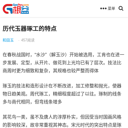
菜单
历代玉器琢工的特点
和田玉
·
457
阅读
在春秋战国时，“水沙”（解玉沙）开始被选用，工肯也在进一
步发展、定型，从开片、做花到上光均已有了层次。技法比
商周时更为细致和复杂，其规格也较严整而得体
琢玉的技法和造形设计在不断改进，加工修整和抛光，使器
物日趋美观。周代琢工，精细程度超过了以往。琢制的线条
多与商代相同，但弯线条增多
其花鸟一类，虽不及唐人的淳厚朴实，但因受当时国画风格
的影响较深，故非常重视其神态。宋元时代的突出特点是琢