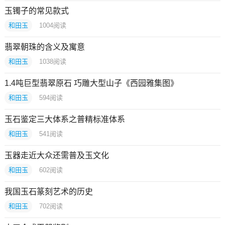
玉镯子的常见款式
和田玉
1004
阅读
翡翠朝珠的含义及寓意
和田玉
1038
阅读
1.4吨巨型翡翠原石 巧雕大型山子《西园雅集图》
和田玉
594
阅读
玉石鉴定三大体系之普精标准体系
和田玉
541
阅读
玉器走近大众还需普及玉文化
和田玉
602
阅读
我国玉石篆刻艺术的历史
和田玉
702
阅读