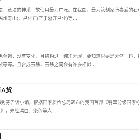
法、章法的神采，故使用最为广泛。在我国，最为篆刻家所喜爱的石
福州寿山)、昌化石(产于浙江昌化)等…
色单调，没有变化，且结构过于纯净无瑕，要知道只要是天然玉料，
裂等等。且合成玉器，玉器之间会有许多相似…
A货
师韩秀芬告诉小编。根据国家质检总局颁布的我国首部《翡翠分级国家
准》，未经漂白、染色等人…
惧