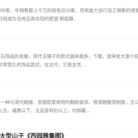
00家，年销售额上千万的就有近10家，但有能力自行加工销售的商
已经成为当地玉商共同的愿望 杨韬摄…
着玉石饰品的发展，现代玉镯子的款式越来越多，下面，就来给大家介
非常悠久的饰品款式，在古代，它是女性…
珠是一种与清代朝服、官服配套使用的胸前装饰，按清朝服饰制度，王
公主、福晋以下，五品官命妇以上，均佩戴…
巧雕大型山子《西园雅集图》