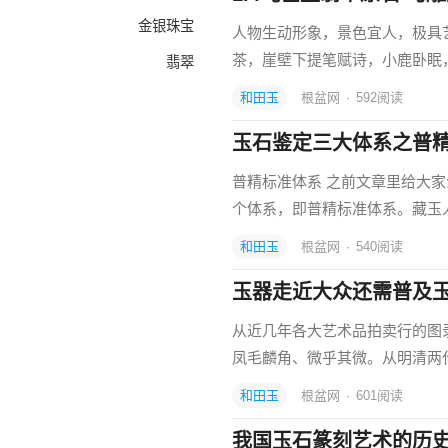
金银珠宝
人物生动形象，景色宜人，极具
茶，崖壁下提笔赋诗，小鹿卧眠
翡翠
和田玉
根盆网
·
592
阅读
玉石鉴定三大体系之普
普精标准体系 之前文章里给大
个体系，即普精标准体系。藏玉
和田玉
根盆网
·
540
阅读
玉器走近大众还需普及
从近几年各大艺术品拍卖行的图
凤毛麟角、微乎其微。从明清两
和田玉
根盆网
·
601
阅读
我国玉石篆刻艺术的历