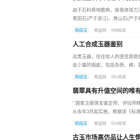
由于石料质地脆爽，容易体现刀
青田石(产于浙江)、寿山石(产于
和田玉
根盆网
·
699
阅读
人工合成玉器鉴别
这类玉器，往往给人的感觉是颜
会少量的瑕疵，包括杂质、棉、
和田玉
根盆网
·
561
阅读
翡翠具有升值空间的唯有
” 国家注册珠宝鉴定师、评估
从去年3月起实施，根据该《标
和田玉
根盆网
·
614
阅读
古玉市场高仿品让人生