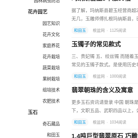
园林病虫防治
据了解，玛纳斯县碧玉经营商超2
花卉园艺
无几，玉雕师傅扎根玛纳斯县，
园艺知识
和田玉
根盆网
·
1125
阅读
花卉文化
玉镯子的常见款式
家庭养花
三、贵妃镯 五、绞丝镯 而随
花卉栽培
常见的玉镯子款式。是使用历史
蔬菜栽培
和田玉
根盆网
·
1000
阅读
果树栽培
翡翠朝珠的含义及寓意
组培技术
农肥技术
更多玉石资讯请登录 中国 朝
下，文职五品、武职四品以上，
玉石
和田玉
根盆网
·
1034
阅读
奇石藏品
和田玉
1.4吨巨型翡翠原石 