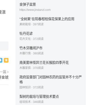
金弹子盆景
https://www.jindanzi.com
是混
“全树果”在阳春柑桔保花保果上的应用
果树栽培
·
397
阅读
牡丹花谚
花卉文化
·
372
阅读
竹木牙雕闹沪市
木雕行情
·
380
阅读
南美雾林怪异兰花长猴脸四季开花
木雕家俱
·
370
阅读
一篇
好金琥
政府监督部门对园林农药的监管并不十分严
格
园林知识
·
372
阅读
梨树的栽培与管理技术要点
组培技术
·
346
阅读