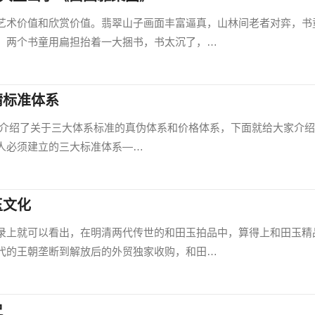
艺术价值和欣赏价值。翡翠山子画面丰富逼真，山林间老者对弈，书
，两个书童用扁担抬着一大捆书，书太沉了，…
精标准体系
家介绍了关于三大体系标准的真伪体系和价格体系，下面就给大家介
人必须建立的三大标准体系—…
玉文化
录上就可以看出，在明清两代传世的和田玉拍品中，算得上和田玉精
代的王朝垄断到解放后的外贸独家收购，和田…
史