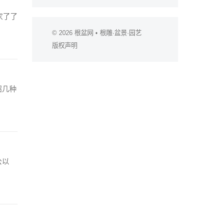
家了了
© 2026
根盆网
• 根雕·盆景·园艺
版权声明
绍几种
公以