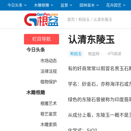
今日头条
木雕根雕
盆景
园林苗木
花卉园艺
首页
/
和田玉
/ 认清东陵玉
认清东陵玉
栏目导航
今日头条
和田玉
根盆网
·
·
475
阅读
市场动态
有的奸商常常以假冒名贵玉石
法律法规
植物保护
学名：砂金石，亦称海洋石或
木雕根雕
绿色的东陵石曾被称为印度翡
根雕艺术
根艺鉴赏
从成分上看，东陵玉一概不是
木雕家俱
化学式：SiO2