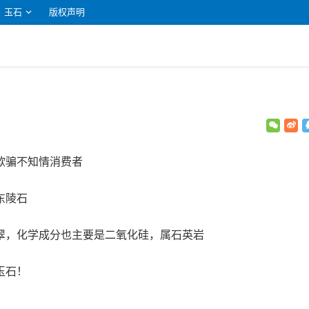
玉石
版权声明
欺骗不知情消费者
东陵石
翠，化学成分也主要是二氧化硅，属石英岩
玉石！