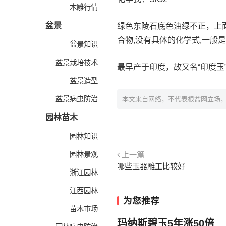
木雕行情
盆景
绿色东陵石底色油绿不正，上
合物,没有具体的化学式,一般
盆景知识
盆景栽培技术
最早产于印度，故又名“印度
盆景造型
盆景病虫防治
本文来自网络，不代表根盆网立场
园林苗木
园林知识
园林景观
上一篇
哪些玉器雕工比较好
浙江园林
江西园林
为您推荐
苗木市场
玛纳斯碧玉5年涨50倍