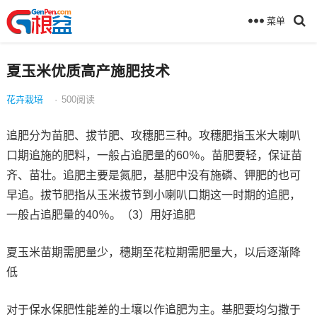
菜单
夏玉米优质高产施肥技术
花卉栽培
·
500
阅读
追肥分为苗肥、拔节肥、攻穗肥三种。攻穗肥指玉米大喇叭
口期追施的肥料，一般占追肥量的60％。苗肥要轻，保证苗
齐、苗壮。追肥主要是氮肥，基肥中没有施磷、钾肥的也可
早追。拔节肥指从玉米拔节到小喇叭口期这一时期的追肥，
一般占追肥量的40％。（3）用好追肥
夏玉米苗期需肥量少，穗期至花粒期需肥量大，以后逐渐降
低
对于保水保肥性能差的土壤以作追肥为主。基肥要均匀撒于