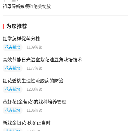
祖母绿新娘项链绝美绽放
为您推荐
红掌怎样促萌分株
花卉栽培
1109
阅读
高效节能日光温室紫花油豆角栽培技术
花卉栽培
1177
阅读
红花碧桃生理性流胶病的防治
花卉栽培
1238
阅读
黄虾花(金苞花)的栽种培养管理
花卉栽培
1106
阅读
新栽金银花 秋冬正当时