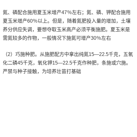
氮、磷配合施用夏玉米增产47％左右；氮、磷、钾配合施用
夏玉米增产60％以上。但是，随着氮肥投入量的增加，土壤
养分供应失调，要想夺取玉米高产必须平衡施肥。夏玉米是
需氮较多的作物，一般情况下施氮可增产30％左右
（2）巧施种肥。从施肥配方中拿出纯氮15—22.5千克，五氧
化二磷45千克，氧化钾15—22.5千克作种肥，条施或穴施。
严禁与种子接触，为培养壮苗打基础