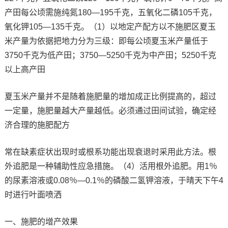
产田每公顷需施纯氮180—195千克，五氧化二磷105千克，
氧化钾105—135千克。（1）以地定产配方以不施肥区夏玉
米产量为依据把地力分为三级：即每公顷夏玉米产量低于
3750千克为低产田；3750—5250千克为中产田；5250千克
以上高产田
夏玉米产量并不是随着施肥量的增加成正比例提高的，超过
一定量，施肥量越大产量越低。必须通过田间试验，确定经
济合理的施肥配方
常在缺素症状出现时或根系功能出现衰退时采用此方法。根
外追肥是一种辅助性应急措施。（4）活用根外追肥。用1％
的尿素溶液或0.08％—0.1％的磷酸二氢钾溶液，于晴天下午4
时进行叶面喷洒
一、施肥的增产效果