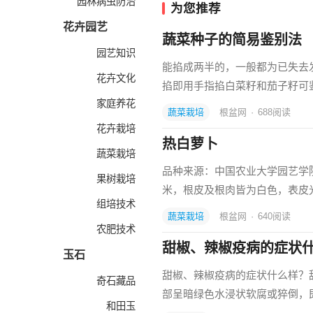
园林病虫防治
为您推荐
花卉园艺
蔬菜种子的简易鉴别法
园艺知识
能掐成两半的，一般都为已失去
花卉文化
掐即用手指掐白菜籽和茄子籽可
家庭养花
蔬菜栽培
根盆网
·
688
阅读
花卉栽培
热白萝卜
蔬菜栽培
品种来源：中国农业大学园艺学院蔬
果树栽培
米，根皮及根肉皆为白色，表皮
组培技术
蔬菜栽培
根盆网
·
640
阅读
农肥技术
甜椒、辣椒疫病的症状
玉石
甜椒、辣椒疫病的症状什么样？
奇石藏品
部呈暗绿色水浸状软腐或猝倒，
和田玉