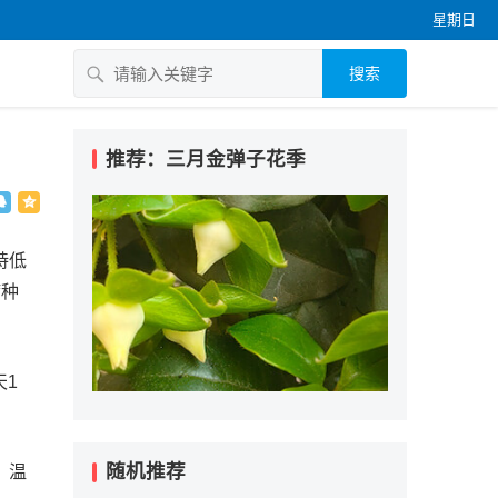
星期日
搜索
推荐：三月金弹子花季
持低
病种
天1
随机推荐
。温