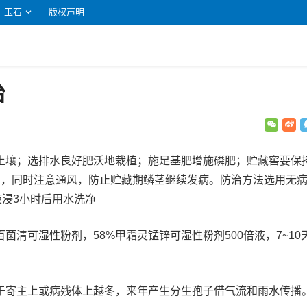
玉石
版权声明
治
土壤；选排水良好肥沃地栽植；施足基肥增施磷肥；贮藏窖要保
%），同时注意通风，防止贮藏期鳞茎继续发病。防治方法选用无
液浸3小时后用水洗净
菌清可湿性粉剂，58%甲霜灵锰锌可湿性粉剂500倍液，7~10
于寄主上或病残体上越冬，来年产生分生孢子借气流和雨水传播