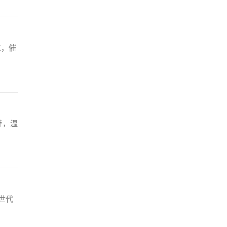
℃，催
芽，温
世代