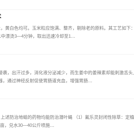
术
米，黄白色均可。玉米粒应饱满、整齐，剔除老的原料。其工艺如下
水中漂烫3—4分钟，取出迅速冷却至1…
侵袭，出汗过多，消化液分泌减少，而生姜中的姜辣素却能刺激舌头
器，通过神经反射促使胃肠道充血，增强胃肠…
。上述防治地蛆的药物均能防治潜叶蝇 （1）氟乐灵封闭性除草：定
升/亩，兑水30—40公斤喷施…