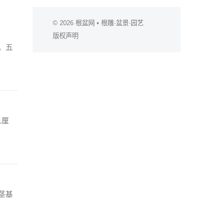
© 2026
根盆网
• 根雕·盆景·园艺
版权声明
。五
1厘
茎基