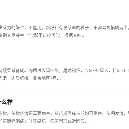
发芽力的陈种，不能用。新籽和有发芽率的种子，不容易被掐成两半
鉴别其发芽率 七尝即用口咬舌尝，根据其味…
菜系育成。肉质根长圆柱形，尾端稍细，长30-42厘米，粗3.6-5.
光滑，肉质细嫩。北京地区7月…
什么样
甜椒、辣椒疫病是真菌病害，从苗期到成株期均可受害。苗期发病，
即苗期猝倒病；叶征感病，病斑圆形或近圆形…