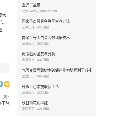
金弹子盆景
https://www.jindanzi.com
度大
国家重点风景名胜区审查办法
折。
法律法规
·
421
阅读
花
豫早１号大白菜高效栽培技术
蔬菜栽培
·
385
阅读
虎眼石的鉴赏与分类
金银珠宝
·
402
阅读
气候变暖导致树木碳储存能力增强利于减排
盆景知识
·
380
阅读
辣椒红色素提取新工艺
蔬菜栽培
·
332
阅读
一篇
格下降
映日荷花别样红
家庭养花
·
424
阅读