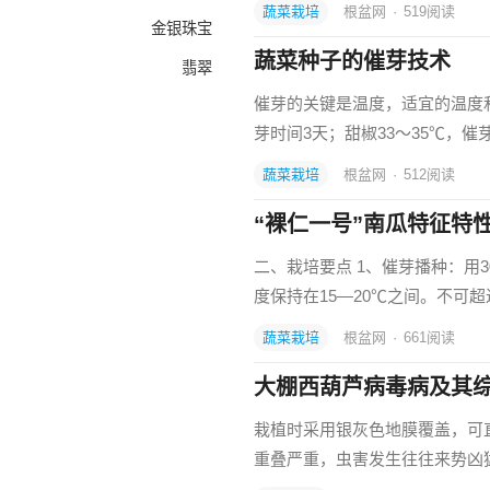
蔬菜栽培
根盆网
·
519
阅读
金银珠宝
蔬菜种子的催芽技术
翡翠
催芽的关键是温度，适宜的温度和催
芽时间3天；甜椒33～35℃，催
蔬菜栽培
根盆网
·
512
阅读
“裸仁一号”南瓜特征特
二、栽培要点 1、催芽播种：用3
度保持在15—20℃之间。不可
蔬菜栽培
根盆网
·
661
阅读
大棚西葫芦病毒病及其
栽植时采用银灰色地膜覆盖，可
重叠严重，虫害发生往往来势凶