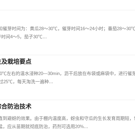
芽时间为：黄瓜28～30℃，催芽时间16～24小时；番茄28～30
芽时间4～5，茄子30℃…
性及栽培要点
0℃左右的温水浸种20—30min，沥干后放在布袋或麻袋中，进行催
超过25℃，每天淘洗一遍种…
综合防治技术
直到避蚜的效果。由于棚内温度高，蚜虫和守瓜的生长发育周期短，
猛，应从苗期就彻底防治，药剂可选用20%…