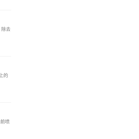
：除去
上的
植前喷