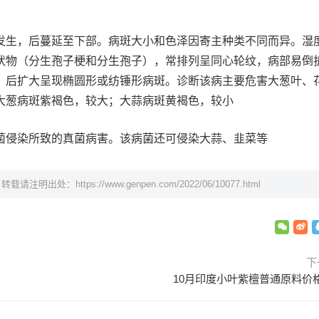
发生，后蔓延至下部。病斑大小和色泽因寄主种类不同而异。湿
状物（分生孢子梗和分生孢子），常排列呈同心轮纹，病部易倒
，后扩大呈现椭圆形或纺锤形病斑。诊断该病主要危害大葱叶、
大葱病斑紫褐色，较大；大蒜病斑黄褐色，较小
菌侵染所致的真菌病害。该病菌还可侵染大蒜、韭菜等
，转载请注明出处：
https://www.genpen.com/2022/06/10077.html
下
10月印度小叶紫檀普通原料价