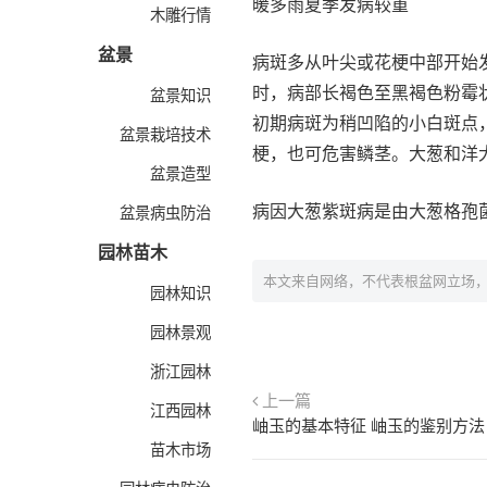
暖多雨夏季发病较重
木雕行情
盆景
病斑多从叶尖或花梗中部开始
时，病部长褐色至黑褐色粉霉
盆景知识
初期病斑为稍凹陷的小白斑点
盆景栽培技术
梗，也可危害鳞茎。大葱和洋
盆景造型
病因大葱紫斑病是由大葱格孢
盆景病虫防治
园林苗木
本文来自网络，不代表根盆网立场
园林知识
园林景观
浙江园林
上一篇
江西园林
岫玉的基本特征 岫玉的鉴别方法
苗木市场