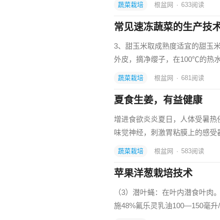
蔬菜栽培
根盆网
·
633
阅读
常见速冻蔬菜的生产技
3、甜玉米取成熟度适宜的甜玉
外皮，摘净缨子，在100℃的热
蔬菜栽培
根盆网
·
681
阅读
夏食生姜，有益健康
增进食欲炎炎夏日，人体受暑热
味觉神经，刺激胃粘膜上的感受
蔬菜栽培
根盆网
·
583
阅读
苹果洋葱栽培技术
（3）潜叶蝇：在叶内潜食叶肉
施48%氟乐灵乳油100—150毫