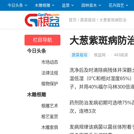
今日头条
木雕根雕
盆景
园林苗木
花卉园艺
首页
/
蔬菜栽培
/ 大葱紫斑病防治
大葱紫斑病防
栏目导航
今日头条
蔬菜栽培
根盆网
·
·
443
阅读
市场动态
洗净后及时清除病残体并深翻
法律法规
温低湿（0℃和相对湿度65
植物保护
子，并用40%福尔马林300倍
木雕根雕
药剂防治发病初期可选喷75%百
根雕艺术
次，连喷3次
根艺鉴赏
发病规律该病菌以菌丝体附着
木雕家俱