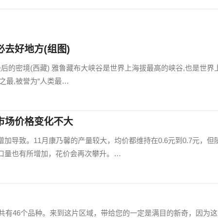
去好地方(组图)
后的密境(西藏) 雅鲁藏布大峡谷是世界上海拔最高的峡谷,也是世界
之最,被誉为“人类最…
市场价格变化不大
加导致。11月康乃馨的产量较大，均价都维持在0.6元到0.7元，但
口量也有所增加，花价会再次攀升。…
，共有46个品种。来到这片区域，带给您的一定是满目的新奇，因为