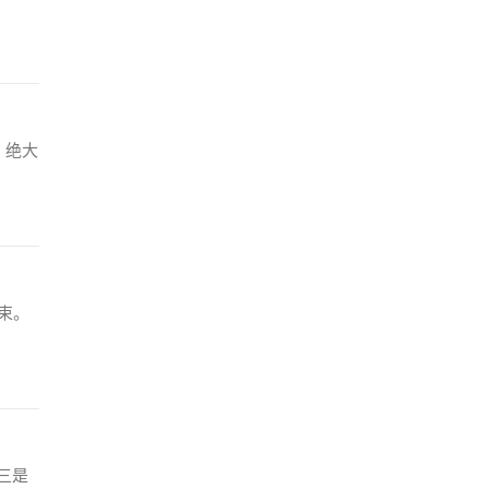
，绝大
束。
三是