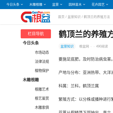
今日头条
木雕根雕
盆景
园林苗木
花卉园艺
首页
/
盆景知识
/ 鹤顶兰的养殖方法
鹤顶兰的养殖
栏目导航
今日头条
盆景知识
根盆网
·
·
490
阅读
市场动态
要施足底肥，及时防治病虫害
法律法规
植物保护
产地与分布：亚洲热带、大洋
木雕根雕
科属：兰科，鹤顶兰属
根雕艺术
根艺鉴赏
繁殖方式：以分株或播种进行
木雕家俱
花葶从假鳞茎下部抽出，直立