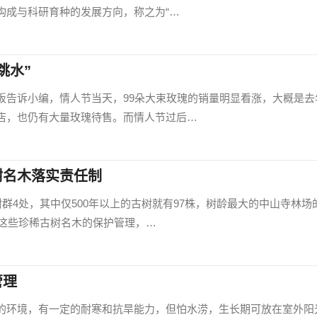
构成与科研育种的发展方向，称之为“…
跳水”
板告诉小编，情人节当天，99朵大束玫瑰的销量明显看涨，大概是去
店，也仍有大量玫瑰待售。而情人节过后…
树名木落实责任制
树群4处，其中仅500年以上的古树就有97株，树龄最大的中山寺林场
对这些珍稀古树名木的保护管理，…
管理
的环境，有一定的耐寒和抗旱能力，但怕水涝，生长期可放在室外阳