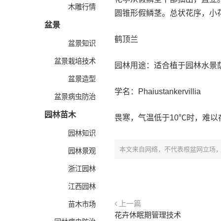
木雕行情
圆锥形假鳞茎。总状花序，小
盆景
鹤顶兰
盆景知识
盆景栽培技术
园林用途：适合植于园林水景
盆景造型
学名：Phaiustankervillia
盆景病虫防治
园林苗木
畏寒，气温低于10℃时，难
园林知识
本文来自网络，不代表根盆网立场
园林景观
浙江园林
江西园林
上一篇
苗木市场
花卉休眠期管理技术