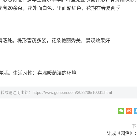
花有20余朵，花外面白色，里面赭红色，花期在春夏两季
荫蔽处。株形碧茂多姿，花朵艳丽秀美，景观效果好
以存活。生活习性：喜温暖荫湿的环境
，转载请注明出处：
https://www.genpen.com/2022/06/10031.html
下
计成《园治》