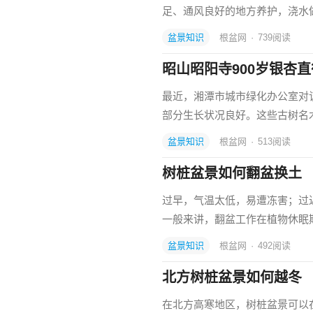
足、通风良好的地方养护，浇水做
盆景知识
根盆网
·
739
阅读
昭山昭阳寺900岁银杏直径
最近，湘潭市城市绿化办公室对
部分生长状况良好。这些古树名
盆景知识
根盆网
·
513
阅读
树桩盆景如何翻盆换土
过早，气温太低，易遭冻害；过
一般来讲，翻盆工作在植物休眠期
盆景知识
根盆网
·
492
阅读
北方树桩盆景如何越冬
在北方高寒地区，树桩盆景可以