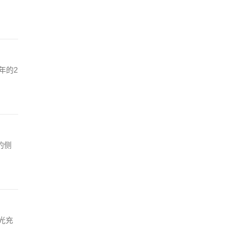
年的2
的侧
光充