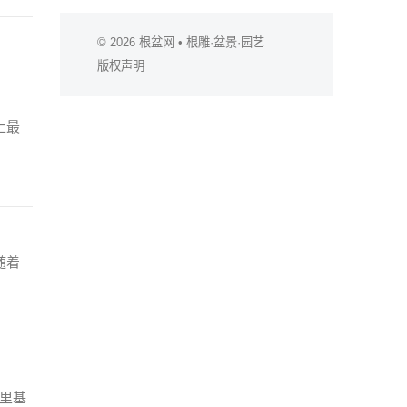
© 2026
根盆网
• 根雕·盆景·园艺
版权声明
上最
随着
这里基