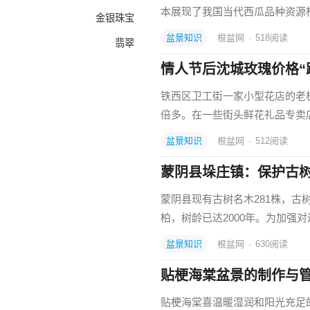
本展现了我国当代西瓜品种资源
金银珠宝
盆景知识
根盆网
·
518
阅读
翡翠
情人节后沈城玫瑰价格“
铁西区卫工街一家小型花店的老
倍多。在一些街头鲜花礼品专卖
盆景知识
根盆网
·
512
阅读
蒙阴县垛庄镇：保护古
蒙阴县现有古树名木281株，古
柏，树龄已达2000年。为加强
盆景知识
根盆网
·
630
阅读
贴梗海棠盆景的制作与
贴梗海棠喜温暖湿润和阳光充足