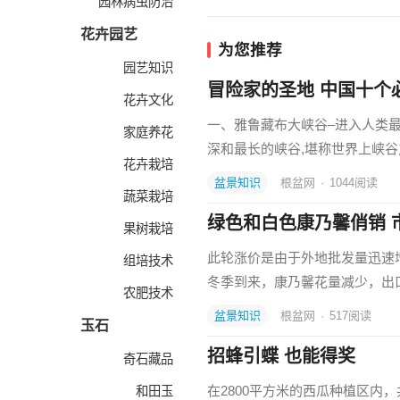
园林病虫防治
花卉园艺
为您推荐
园艺知识
冒险家的圣地 中国十个必
花卉文化
一、雅鲁藏布大峡谷–进入人类最
家庭养花
深和最长的峡谷,堪称世界上峡谷
花卉栽培
盆景知识
根盆网
·
1044
阅读
蔬菜栽培
绿色和白色康乃馨俏销 
果树栽培
此轮涨价是由于外地批发量迅速增
组培技术
冬季到来，康乃馨花量减少，出
农肥技术
盆景知识
根盆网
·
517
阅读
玉石
招蜂引蝶 也能得奖
奇石藏品
在2800平方米的西瓜种植区内
和田玉