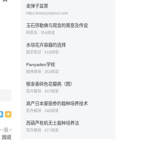
金弹子盆景
https://www.jindanzi.com
玉石弥勒佛与观音的寓意及传说
和田玉
·
354
阅读
水培花卉容器的选择
园艺知识
·
418
阅读
Panyaden学校
园林景观
·
353
阅读
郁金香碎色花瓣病（图）
花卉栽培
·
407
阅读
高产日本豪丽参的栽种培养技术
花卉栽培
·
340
阅读
西葫芦有机无土栽种培养法
一篇
花卉栽培
·
377
阅读
：园说