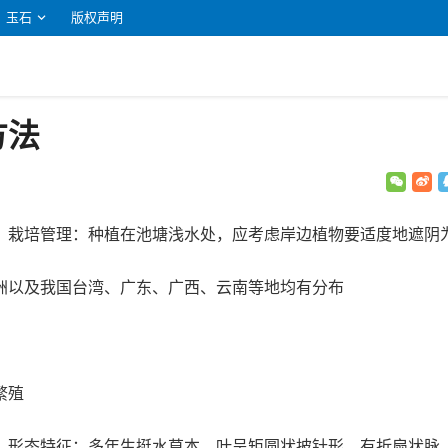
玉石
版权声明
方法
。栽培管理：种植在池塘浅水处，应考虑岸边植物要适度地遮阴
洲以及我国台湾、广东、广西、云南等地均有分布
繁殖
。形态特征：多年生挺水草本。叶呈矩圆状披针形，有折扇状脉