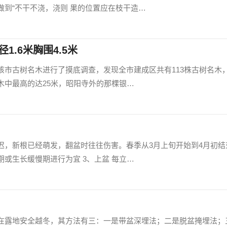
到“不干不浇，浇则 果的位置应在枝干造…
1.6米胸围4.5米
该市古树名木进行了摸底调查，发现全市建成区共有113株古树名木
木中最高的达25米，昭阳寺外的那棵银…
迟，新根已经萌发，翻盆时往往伤害。春季从3月上旬开始到4月初结
或生长缓慢期进行为宜 3、上盆 每立…
在露地安全越冬，其方法有三：一是带盆深埋法；二是脱盆掩埋法；